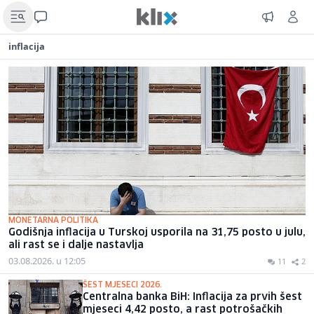
inflacija
MONETARNA POLITIKA
Godišnja inflacija u Turskoj usporila na 31,75 posto u julu,
ali rast se i dalje nastavlja
03.08.2026. u 12:05
11
2
ŠEST MJESECI 2026.
Centralna banka BiH: Inflacija za prvih šest
mjeseci 4,42 posto, a rast potrošačkih