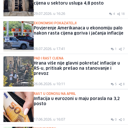
cijena u sektoru usluga 4,8 posto
29.07.2026. u 16:26
4
18
EKONOMSKI POKAZATELJI
Povjerenje Amerikanaca u ekonomiju palo
nakon rasta cijena goriva i jačanja inflacije
28.07.2026. u 17:41
1
7
PAD I RAST CIJENA
Hrana više nije glavni pokretač inflacije u
RS-u, pritisak prešao na stanovanje i
prevoz
26.06.2026. u 10:11
5
8
RAST U ODNOSU NA APRIL
Inflacija u eurozoni u maju porasla na 3,2
posto
17.06.2026. u 16:07
0
0