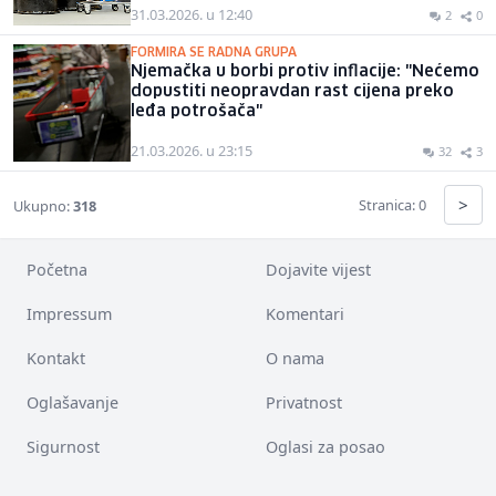
31.03.2026. u 12:40
2
0
FORMIRA SE RADNA GRUPA
Njemačka u borbi protiv inflacije: "Nećemo
dopustiti neopravdan rast cijena preko
leđa potrošača"
21.03.2026. u 23:15
32
3
>
Stranica: 0
Ukupno:
318
Početna
Dojavite vijest
Impressum
Komentari
Kontakt
O nama
Oglašavanje
Privatnost
Sigurnost
Oglasi za posao