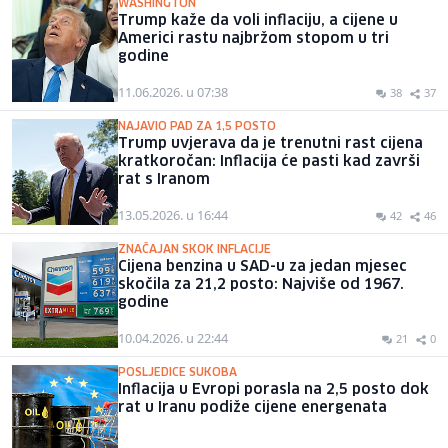
WASHINGTON
Trump kaže da voli inflaciju, a cijene u
Americi rastu najbržom stopom u tri
godine
11.06.2026. u 07:38
38
37
NAJAVIO PAD ZA 1,5 POSTO
Trump uvjerava da je trenutni rast cijena
kratkoročan: Inflacija će pasti kad završi
rat s Iranom
13.05.2026. u 16:44
42
46
ZNAČAJAN SKOK INFLACIJE
Cijena benzina u SAD-u za jedan mjesec
skočila za 21,2 posto: Najviše od 1967.
godine
10.04.2026. u 22:44
21
0
POSLJEDICE SUKOBA
Inflacija u Evropi porasla na 2,5 posto dok
rat u Iranu podiže cijene energenata