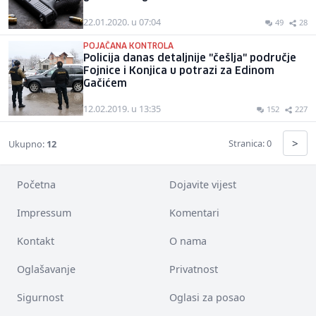
22.01.2020. u 07:04
49
28
POJAČANA KONTROLA
Policija danas detaljnije "češlja" područje
Fojnice i Konjica u potrazi za Edinom
Gačićem
12.02.2019. u 13:35
152
227
>
Stranica: 0
Ukupno:
12
Početna
Dojavite vijest
Impressum
Komentari
Kontakt
O nama
Oglašavanje
Privatnost
Sigurnost
Oglasi za posao