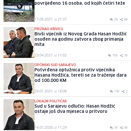
povrijeđeno 16 osoba, od kojih četiri teže
17.09.2021. u 21:37
28
88
PRIZNAO KRIVICU
Bivši vijećnik iz Novog Grada Hasan Hodžić
osuđen na godinu zatvora zbog primanja
mita
23.04.2021. u 11:02
106
39
OPĆINSKI SUD SARAJEVO
Potvrđena optužnica protiv vijećnika
Hasana Hodžića, tereti se za traženje dara
od 100.000 KM
29.01.2021. u 18:08
130
2
LOKALNI POLITIČAR
Sud u Sarajevu odlučio: Hasan Hodžić
ostaje još dva mjeseca u pritvoru
14.07.2020. u 11:29
30
49