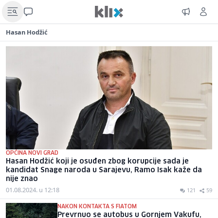
Hasan Hodžić
OPĆINA NOVI GRAD
Hasan Hodžić koji je osuđen zbog korupcije sada je
kandidat Snage naroda u Sarajevu, Ramo Isak kaže da
nije znao
01.08.2024. u 12:18
121
59
NAKON KONTAKTA S FIATOM
Prevrnuo se autobus u Gornjem Vakufu,