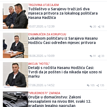
TRGOVINA UTJECAJEM
Tužilaštvo u Sarajevu traži još dva
mjeseca pritvora za lokalnog političara
Hasana Hadžića
10.07.2020. u 12:39
20
18
OSUMNJIČEN ZA KORUPCIJU
Lokalnom političaru iz Sarajeva Hasanu
Hodžiću Ćasi određen mjesec pritvora
18.06.2020. u 10:09
91
33
AKCIJA "HOTEL"
Detalji s ročišta Hasanu Hodžiću Ćasi:
Tvrdi da je pošten i da nikada nije uzeo ni
marku
17.06.2020. u 14:52
105
135
"VRIJEDNOSTI" ZAPADA
Oružje u domaćinstvu: Zakoni
neusaglašeni na nivou BiH, svaki 12.
građanin legalno naoružan