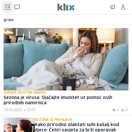
gripa
ZDRAVE ŽIVOTNE NAVIKE
Sezona je virusa: Ojačajte imunitet uz pomoć ovih
prirodnih namirnica
18.03.2025. u 22:51
2
21
SEZONA JE PREHLADA
Kako prirodno olakšati suhi kašalj kod
djece: Četiri savjeta za brži oporavak