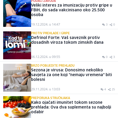
PODACI ZAVODA
Veliki interes za imunizaciju protiv gripe u
FBiH, do sada vakcinisano oko 25.500
osoba
19.12.2024. u 14:47
3
0
PROTIV PREHLADE I GRIPE
Defrinol Forte: Vaš saveznik protiv
dosadnih viroza tokom zimskih dana
06.12.2024. u 09:55
0
3
BRZO POBIJEDITE PREHLADU
Sezona je virusa: Donosimo nekoliko
savjeta za one koji "nemaju vremena" biti
bolesni
29.11.2024. u 13:03
4
25
PREPORUKA STRUČNJAKA
Kako ojačati imunitet tokom sezone
prehlada: Ova dva suplementa su najbolji
odabir