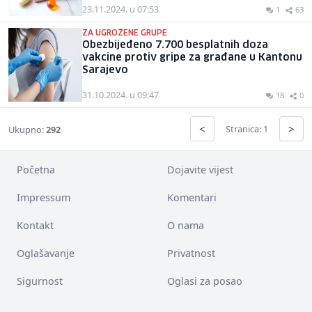
23.11.2024. u 07:53
1
63
ZA UGROŽENE GRUPE
Obezbijeđeno 7.700 besplatnih doza
vakcine protiv gripe za građane u Kantonu
Sarajevo
31.10.2024. u 09:47
18
0
<
>
Stranica: 1
Ukupno:
292
Početna
Dojavite vijest
Impressum
Komentari
Kontakt
O nama
Oglašavanje
Privatnost
Sigurnost
Oglasi za posao