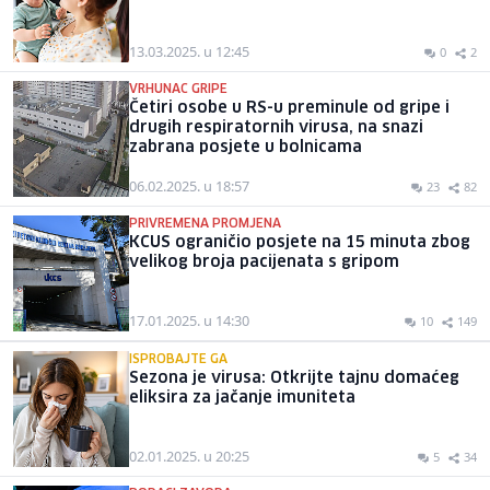
13.03.2025. u 12:45
0
2
VRHUNAC GRIPE
Četiri osobe u RS-u preminule od gripe i
drugih respiratornih virusa, na snazi
zabrana posjete u bolnicama
06.02.2025. u 18:57
23
82
PRIVREMENA PROMJENA
KCUS ograničio posjete na 15 minuta zbog
velikog broja pacijenata s gripom
17.01.2025. u 14:30
10
149
ISPROBAJTE GA
Sezona je virusa: Otkrijte tajnu domaćeg
eliksira za jačanje imuniteta
02.01.2025. u 20:25
5
34