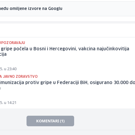
među omiljene izvore na Googlu
 UPOZORAVAJU
gripe počela u Bosni i Hercegovini, vakcina najučinkovitija
ija
5. u 23:40
A JAVNO ZDRAVSTVO
imunizacija protiv gripe u Federaciji BiH, osigurano 30.000 d
a
5. u 14:21
KOMENTARI (1)