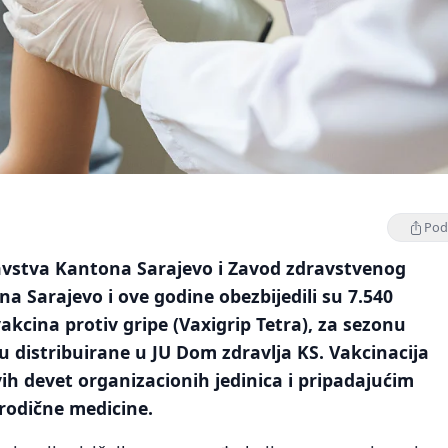
Podi
avstva Kantona Sarajevo i Zavod zdravstvenog
a Sarajevo i ove godine obezbijedili su 7.540
akcina protiv gripe (Vaxigrip Tetra), za sezonu
u distribuirane u JU Dom zdravlja KS. Vakcinacija
vih devet organizacionih jedinica i pripadajućim
odične medicine.