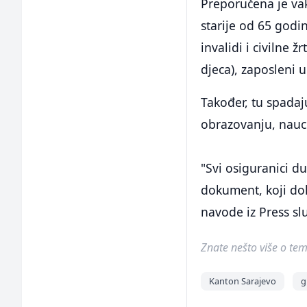
Preporučena je vak
starije od 65 godin
invalidi i civilne 
djeca), zaposleni
Također, tu spada
obrazovanju, nauci 
"Svi osiguranici d
dokument, koji do
navode iz Press s
Znate nešto više o temi 
Kanton Sarajevo
g