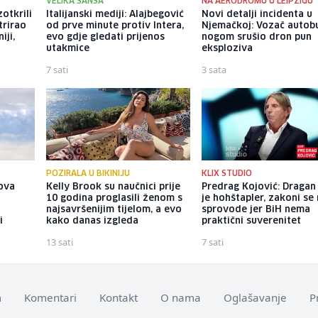
VELIKA ŠANSA
NA AERODROMU U LEIPZIGU
zotkrili
Italijanski mediji: Alajbegović
Novi detalji incidenta u
trirao
od prve minute protiv Intera,
Njemačkoj: Vozač autob
iji,
evo gdje gledati prijenos
nogom srušio dron pun
utakmice
eksploziva
7 sati
3 sata
POZIRALA U BIKINIJU
KLIX STUDIO
ova
Kelly Brook su naučnici prije
Predrag Kojović: Dragan
10 godina proglasili ženom s
je hohštapler, zakoni se
najsavršenijim tijelom, a evo
sprovode jer BiH nema
i
kako danas izgleda
praktični suverenitet
13 sati
7 sati
m
Komentari
Kontakt
O nama
Oglašavanje
P