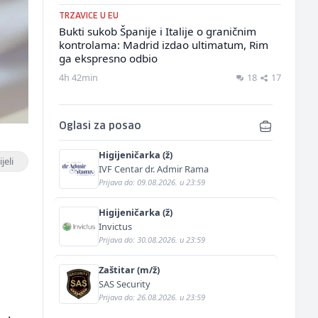
TRZAVICE U EU
Bukti sukob Španije i Italije o graničnim
kontrolama: Madrid izdao ultimatum, Rim
ga ekspresno odbio
4h 42min
18
17
Oglasi za posao
Higijeničarka (ž)
jeli
IVF Centar dr. Admir Rama
Prijava do: 09.08.2026. u 23:59
Higijeničarka (ž)
Invictus
Prijava do: 30.08.2026. u 23:59
Zaštitar (m/ž)
SAS Security
Prijava do: 26.08.2026. u 23:59