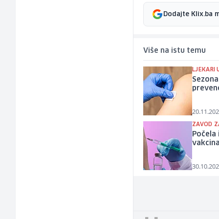
Dodajte Klix.ba 
Više na istu temu
LJEKARI
Sezona 
prevenc
20.11.202
ZAVOD Z
Počela 
vakcin
30.10.202