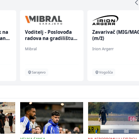
k na
Voditelj - Poslovođa
Zavarivač (MIG/MA
anju
radova na gradilištu
(m/ž)
(m/ž)
Mibral
Irion Argerr
Sarajevo
Vogošća