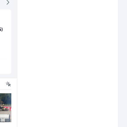
G)
Limar (m)
Komercijalni
službenik (m/ž)
Mountain
Euro-Asfalt
Sarajevo
Više lokacija