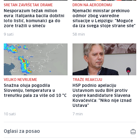
SRETAN ZAVRŠETAK DRAME
DRON NA AERODROMU
Nesporazum težak milion
Njemački ministar prekinuo
eura: Italijanka bacila dobitni
odmor zbog vanredne
loto listić, komunalci ga do
situacije u Leipzigu: "Moguće
zore tražili u smeću
da iza svega stoje strane sile"
9 sati
58 min
VELIKO NEVRIJEME
TRAŽE REAKCIJU
Snažna oluja pogodila
HSP podnio apelaciju
Sloveniju, temperatura u
Ustavnom sudu BiH protiv
trenutku pala za više od 10 °C
ovjere kandidature Slavena
Kovačevića: "Niko nije iznad
Ustava"
10 sati
7 min
Oglasi za posao