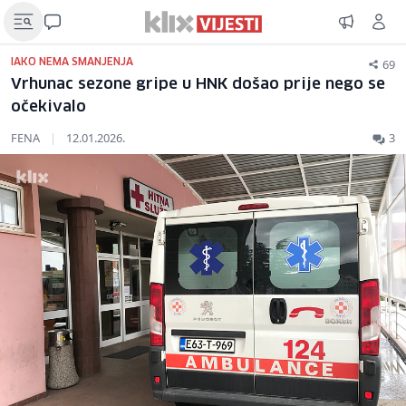
69
IAKO NEMA SMANJENJA
Vrhunac sezone gripe u HNK došao prije nego se
očekivalo
FENA
|
12.01.2026.
3