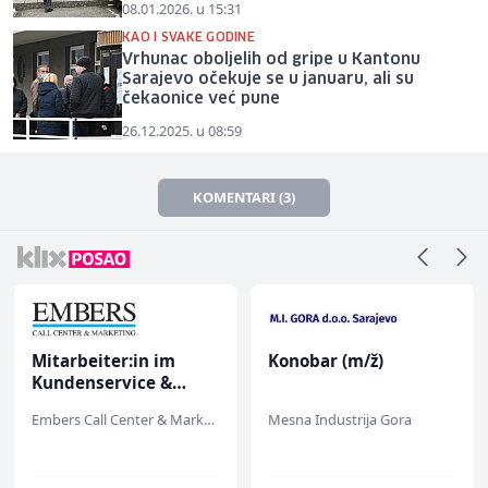
08.01.2026. u 15:31
KAO I SVAKE GODINE
Vrhunac oboljelih od gripe u Kantonu
Sarajevo očekuje se u januaru, ali su
čekaonice već pune
26.12.2025. u 08:59
KOMENTARI (3)
Mitarbeiter:in im
Konobar (m/ž)
Kundenservice &
Support (m/w/d)
Embers Call Center & Marketing
Mesna Industrija Gora