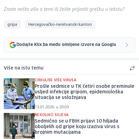
Znate nešto više o temi ili želite prijaviti grešku u tekstu?
gripa
Hercegovačko-neretvanski kanton
Dodajte Klix.ba među omiljene izvore na Googlu
Više na istu temu
CIRKULIŠE VIŠE VIRUSA
Prošle sedmice u TK četiri osobe preminule
usljed infekcije gripom, epidemiološka
situacija se usložnjava
13.01.2026. u 20:03
NEKOLIKO SOJEVA
Sedmično se u FBiH prijavi 10 hiljada
oboljelih od gripe koju izaziva virus s
brojnim mutacijama