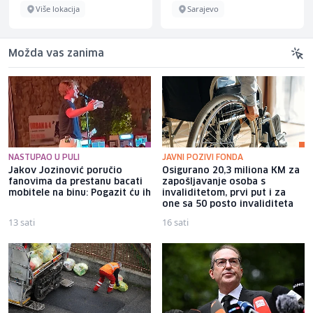
Više lokacija
Sarajevo
Možda vas zanima
NASTUPAO U PULI
JAVNI POZIVI FONDA
Jakov Jozinović poručio
Osigurano 20,3 miliona KM za
fanovima da prestanu bacati
zapošljavanje osoba s
mobitele na binu: Pogazit ću ih
invaliditetom, prvi put i za
one sa 50 posto invaliditeta
13 sati
16 sati