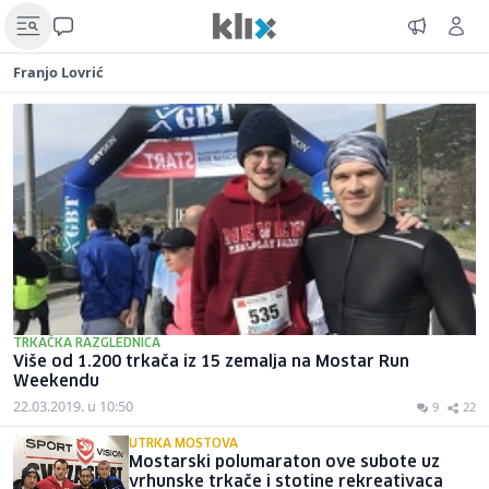
Franjo Lovrić
TRKAČKA RAZGLEDNICA
Više od 1.200 trkača iz 15 zemalja na Mostar Run
Weekendu
22.03.2019. u 10:50
9
22
UTRKA MOSTOVA
Mostarski polumaraton ove subote uz
vrhunske trkače i stotine rekreativaca