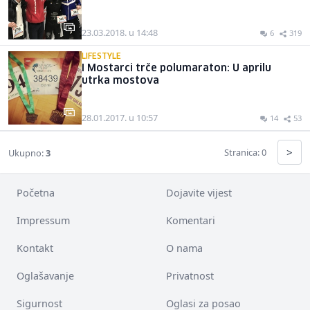
23.03.2018. u 14:48
6
319
LIFESTYLE
I Mostarci trče polumaraton: U aprilu
utrka mostova
28.01.2017. u 10:57
14
53
>
Stranica: 0
Ukupno:
3
Početna
Dojavite vijest
Impressum
Komentari
Kontakt
O nama
Oglašavanje
Privatnost
Sigurnost
Oglasi za posao