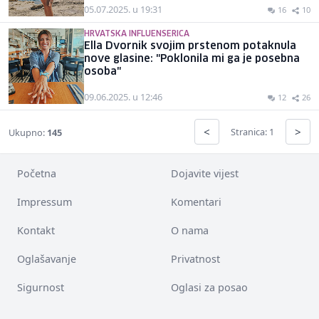
05.07.2025. u 19:31
16
10
HRVATSKA INFLUENSERICA
Ella Dvornik svojim prstenom potaknula
nove glasine: "Poklonila mi ga je posebna
osoba"
09.06.2025. u 12:46
12
26
<
>
Stranica: 1
Ukupno:
145
Početna
Dojavite vijest
Impressum
Komentari
Kontakt
O nama
Oglašavanje
Privatnost
Sigurnost
Oglasi za posao