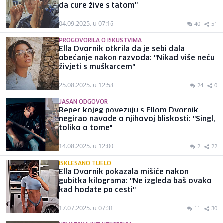
da cure žive s tatom"
04.09.2025. u 07:16
40
51
PROGOVORILA O ISKUSTVIMA
Ella Dvornik otkrila da je sebi dala
obećanje nakon razvoda: "Nikad više neću
živjeti s muškarcem"
25.08.2025. u 12:58
24
0
JASAN ODGOVOR
Reper kojeg povezuju s Ellom Dvornik
negirao navode o njihovoj bliskosti: "Singl,
toliko o tome"
14.08.2025. u 12:00
2
22
ISKLESANO TIJELO
Ella Dvornik pokazala mišiće nakon
gubitka kilograma: "Ne izgleda baš ovako
kad hodate po cesti"
17.07.2025. u 07:31
11
30