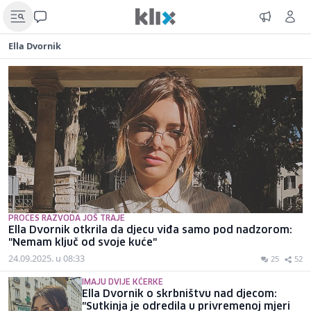
Ella Dvornik
PROCES RAZVODA JOŠ TRAJE
Ella Dvornik otkrila da djecu viđa samo pod nadzorom:
"Nemam ključ od svoje kuće"
24.09.2025. u 08:33
25
52
IMAJU DVIJE KĆERKE
Ella Dvornik o skrbništvu nad djecom:
"Sutkinja je odredila u privremenoj mjeri