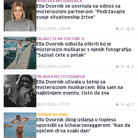
HRVATSKA INFLUENSERICA
Ella Dvornik se osvrnula na odnos sa
misterioznim partnerom: "Podržavajte
svoje situationship žrtve"
13.07.2025. u 09:44
22
46
OBJAVIT ĆE NA YOUTUBE-U
Ella Dvornik odlučila otkriti ko je
misteriozni muškarac s njenih fotografija:
"Saznat ćete u petak"
09.07.2025. u 22:55
10
21
OBJAVILA NIZ FOTOGRAFIJA
Ella Dvornik uživala u šetnji sa
misterioznim muškarcem: Bila sam na
najbitnijem eventu, čisto da zna
08.07.2025. u 21:51
14
37
ODMARA NA RABU
Ellu Dvornik zbog izdanja u toplesu
uporedili sa Schwarzeneggerom: "Kao da
siječem drva svaki dan"