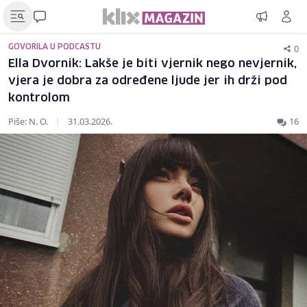
0
GOVORILA U PODCASTU
Ella Dvornik: Lakše je biti vjernik nego nevjernik,
vjera je dobra za određene ljude jer ih drži pod
kontrolom
Piše: N. O.
|
31.03.2026.
16