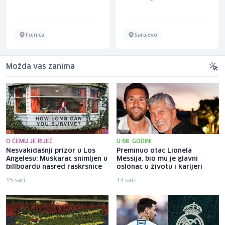
Energieversorger
Fojnica
Sarajevo
Možda vas zanima
O ČEMU JE RIJEČ
U 68. GODINI
Nesvakidašnji prizor u Los
Preminuo otac Lionela
Angelesu: Muškarac snimljen u
Messija, bio mu je glavni
billboardu nasred raskrsnice
oslonac u životu i karijeri
15 sati
14 sati