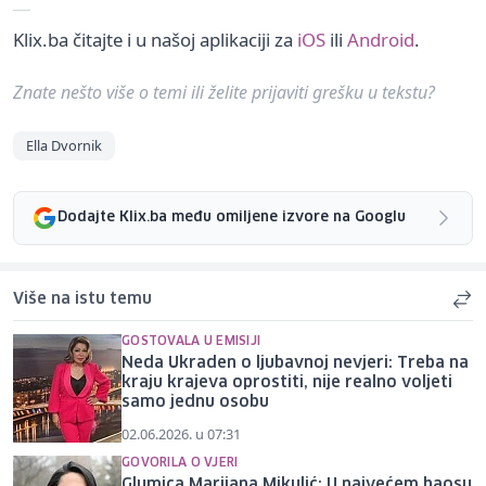
Klix.ba čitajte i u našoj aplikaciji za
iOS
ili
Android
.
Znate nešto više o temi ili želite prijaviti grešku u tekstu?
Ella Dvornik
Dodajte Klix.ba među omiljene izvore na Googlu
Više na istu temu
GOSTOVALA U EMISIJI
Neda Ukraden o ljubavnoj nevjeri: Treba na
kraju krajeva oprostiti, nije realno voljeti
samo jednu osobu
02.06.2026. u 07:31
GOVORILA O VJERI
Glumica Marijana Mikulić: U najvećem haosu