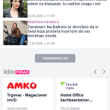
odem na klanjanje, tu nađem snagu i mir
22.05.2026. u 11:55
HRVATSKA PJEVAČICA
Žanamari: Na Balkanu je dovoljno da si
žena koja prošeta kvartom da vas
dočekaju osude
11.05.2026. u 21:36
KOMENTARI (16)
Trgovac - Magacioner
Home Office
(m/ž)
Sachbearbeiter
(m/w/d) für einen
Amko komerc
TELUS Digital
bekannten deutschen