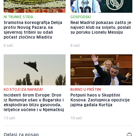
NI TRUNKE STIDA
GOSPODSKI
Sramotna koreografija Delija
Real Madrid pokazao zašto je
protiv Novog Pazara, na
najveći klub na svijetu, poslali
sjevernoj tribini su odali
su poruku Lionelu Messiju
počast zločincu Mladiću
6 sati
8 sati
KO STOJI IZA NAPADA?
BURNO U PRIŠTINI
Incidenti širom Evrope: Dron
Potpuni haos u Skupštini
iz Rumunije ušao u Bugarsku i
Kosova: Zastupnica opozicije
eksplodirao blizu gasovoda,
jajima gađala Kurtija
letjelice uočene i u Njemačkoj
13 sati
10 sati
Oglasi za posao