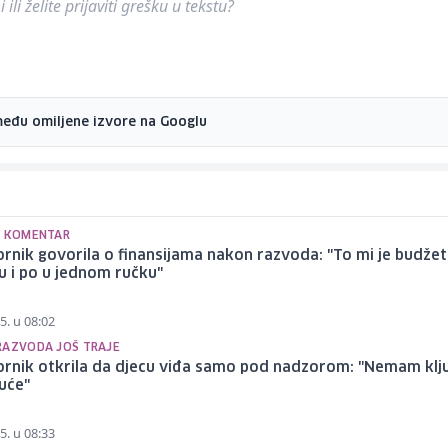
ili želite prijaviti grešku u tekstu?
među omiljene izvore na Googlu
N KOMENTAR
ornik govorila o finansijama nakon razvoda: "To mi je budžet
 i po u jednom ručku"
5. u 08:02
RAZVODA JOŠ TRAJE
ornik otkrila da djecu viđa samo pod nadzorom: "Nemam klj
uće"
5. u 08:33