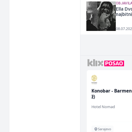
OBJAVIL
Ella Dv
najbitn
08.07.202
Limar (m)
Konobar - Barmen
ž)
Mountain
Hotel Nomad
Sarajevo
Sarajevo