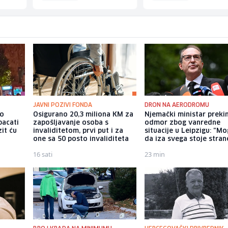
JAVNI POZIVI FONDA
DRON NA AERODROMU
io
Osigurano 20,3 miliona KM za
Njemački ministar preki
bacati
zapošljavanje osoba s
odmor zbog vanredne
it ću
invaliditetom, prvi put i za
situacije u Leipzigu: "M
one sa 50 posto invaliditeta
da iza svega stoje strane
16 sati
23 min