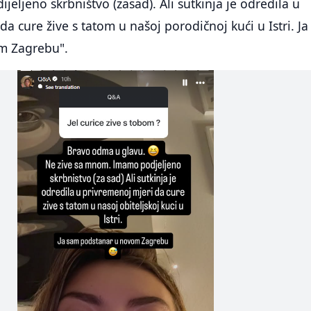
ljeno skrbništvo (zasad). Ali sutkinja je odredila u
da cure žive s tatom u našoj porodičnoj kući u Istri. J
m Zagrebu".