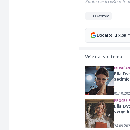
Znate nešto više o temi 
Ella Dvornik
Dodajte Klix.ba 
Više na istu temu
IRONIČA
Ella Dv
sedmicu
05.10.202
PROCES 
Ella Dv
svoje k
24.09.202