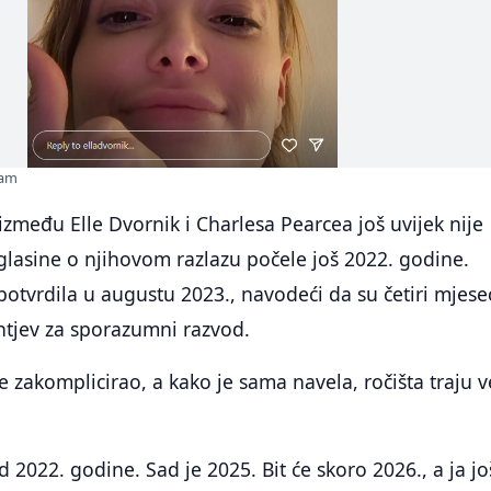
ram
zmeđu Elle Dvornik i Charlesa Pearcea još uvijek nije
 glasine o njihovom razlazu počele još 2022. godine.
potvrdila u augustu 2023., navodeći da su četiri mjese
ahtjev za sporazumni razvod.
 zakomplicirao, a kako je sama navela, ročišta traju v
 2022. godine. Sad je 2025. Bit će skoro 2026., a ja jo