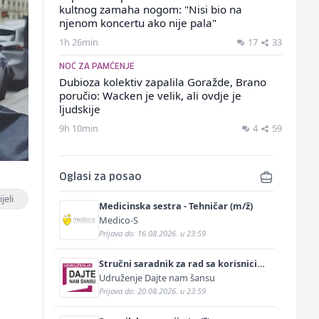
kultnog zamaha nogom: "Nisi bio na
njenom koncertu ako nije pala"
1h 26min
17
33
NOĆ ZA PAMĆENJE
Dubioza kolektiv zapalila Goražde, Brano
poručio: Wacken je velik, ali ovdje je
ljudskije
9h 10min
4
59
Oglasi za posao
jeli
Medicinska sestra - Tehničar (m/ž)
Medico-S
Prijava do: 16.08.2026. u 23:59
Stručni saradnik za rad sa korisnicima
(m/ž)
Udruženje Dajte nam šansu
Prijava do: 20.08.2026. u 23:59