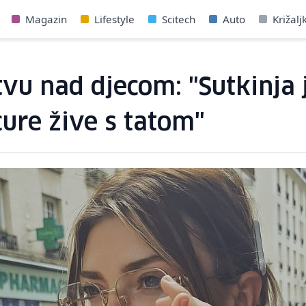
Magazin
Lifestyle
Scitech
Auto
Križalj
tvu nad djecom: "Sutkinja 
ure žive s tatom"