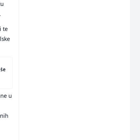
ću
.
i te
lske
iše
ine u
bnih