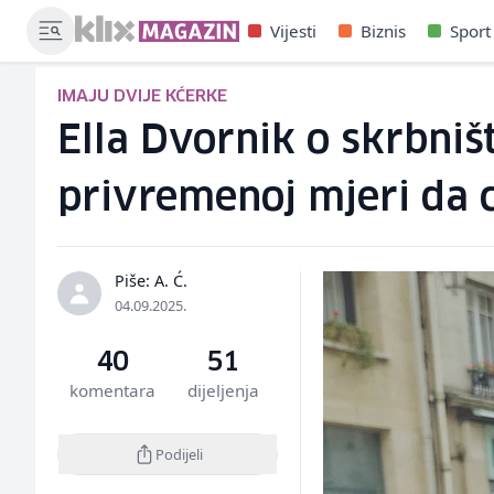
Vijesti
Biznis
Sport
IMAJU DVIJE KĆERKE
Ella Dvornik o skrbniš
privremenoj mjeri da c
Piše: A. Ć.
04.09.2025.
40
51
komentara
dijeljenja
Podijeli