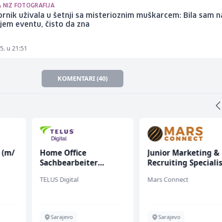
A NIZ FOTOGRAFIJA
ornik uživala u šetnji sa misterioznim muškarcem: Bila sam n
ijem eventu, čisto da zna
5. u 21:51
KOMENTARI (40)
 (m/
Home Office
Junior Marketing &
Sachbearbeiter
Recruiting Speciali
(m/w/d) für einen
(m/ž)
TELUS Digital
Mars Connect
bekannten deutschen
Energieversorger
Sarajevo
Sarajevo