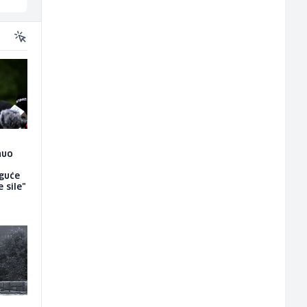
nuo
oguće
 sile"