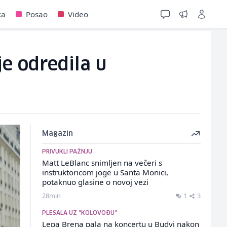
ka
Posao
Video
je odredila u
Magazin
PRIVUKLI PAŽNJU
Matt LeBlanc snimljen na večeri s
instruktoricom joge u Santa Monici,
potaknuo glasine o novoj vezi
28min
1
3
PLESALA UZ "KOLOVOĐU"
Lepa Brena pala na koncertu u Budvi nakon