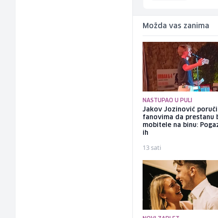
Možda vas zanima
NASTUPAO U PULI
Jakov Jozinović poruč
fanovima da prestanu 
mobitele na binu: Pogaz
ih
13 sati