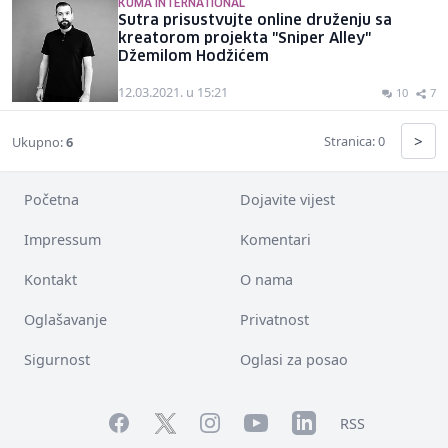
KUMA INTERNATIONAL
Sutra prisustvujte online druženju sa
kreatorom projekta "Sniper Alley"
Džemilom Hodžićem
12.03.2021. u 15:21
10
7
>
Stranica: 0
Ukupno:
6
Početna
Dojavite vijest
Impressum
Komentari
Kontakt
O nama
Oglašavanje
Privatnost
Sigurnost
Oglasi za posao
Facebook
YouTube
LinkedIn
Twitter
Instagram
RSS