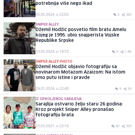
potrebnija više nego ikad
05.05.2024. u 22:02
0
383
SNIPER ALLEY
Džemil Hodžić posvetio film bratu Amelu
kojeg je 1995. ubio snajperista Vojske
Republike Srpske
03.05.2024. u 19:53
0
1.4K
SNIPER ALLEY PHOTO
Džemil Hodžić objavio fotografiju sa
novinarom Motazom Azaizom: Na istom
smo putu istine i pravde
29.01.2024. u 22:40
9
59
IZ OPKOLJENOG SARAJEVA
Sarajlija ostvario želju staru 26 godina:
Kroz projekt Sniper Alley pronašao
fotografiju brata
25.03.2021. u 22:10
60
359