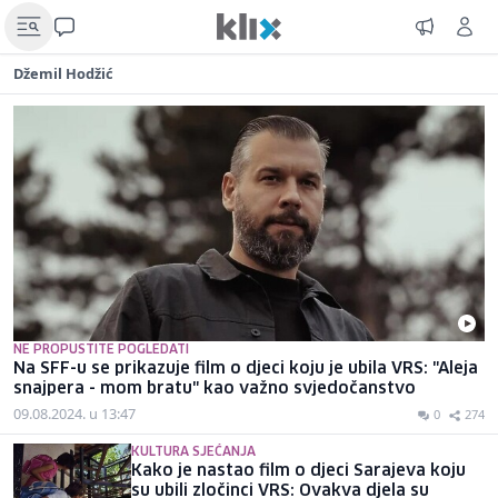
Džemil Hodžić
NE PROPUSTITE POGLEDATI
Na SFF-u se prikazuje film o djeci koju je ubila VRS: "Aleja
snajpera - mom bratu" kao važno svjedočanstvo
09.08.2024. u 13:47
0
274
KULTURA SJEĆANJA
Kako je nastao film o djeci Sarajeva koju
su ubili zločinci VRS: Ovakva djela su