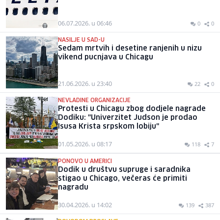
06.07.2026. u 06:46
0
0
NASILJE U SAD-U
Sedam mrtvih i desetine ranjenih u nizu
vikend pucnjava u Chicagu
21.06.2026. u 23:40
22
0
NEVLADINE ORGANIZACIJE
Protesti u Chicagu zbog dodjele nagrade
Dodiku: "Univerzitet Judson je prodao
Isusa Krista srpskom lobiju"
01.05.2026. u 08:17
118
7
PONOVO U AMERICI
Dodik u društvu supruge i saradnika
stigao u Chicago, večeras će primiti
nagradu
30.04.2026. u 14:02
139
387