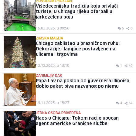
POVODOM PROSLAVE
Višedecenijska tradicija koja privlači
turiste: U Chicagu rijeku ofarbali u
jarkozelenu boju
15.03.2026. u 09:56
5
0
ZIMSKA MAGIJA
Chicago zablistao u prazničnom ruhu:
Dekoracije i lampice postavljene na
ulicama i trgovima
12.12.2025. u 13:10
1
40
ZANIMLJIV DAR
Papa Lav na poklon od guvernera Illinoisa
dobio paket piva nazvanog po njemu
19.11.2025. u 15:27
4
57
JEDNA OSOBA PRIVEDENA
Haos u Chicagu: Tokom racije upucan
agent američke Granične službe