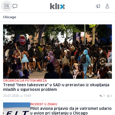
Chicago
ORGANIZACIJA PUTEM MREŽA
Trend "teen takeovera" u SAD-u prerastao iz okupljanja
mladih u sigurnosni problem
25.07.2026. u 15:47
7
3
INCIDENT U ZRAKU
Pilot aviona prijavio da je vatromet udario
u avion pri slijetanju u Chicago