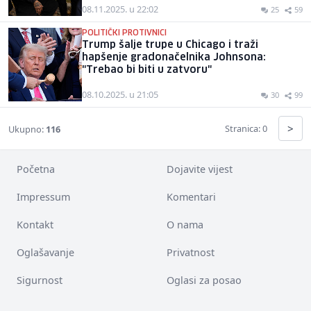
08.11.2025. u 22:02
25
59
POLITIČKI PROTIVNICI
Trump šalje trupe u Chicago i traži
hapšenje gradonačelnika Johnsona:
"Trebao bi biti u zatvoru"
08.10.2025. u 21:05
30
99
>
Stranica: 0
Ukupno:
116
Početna
Dojavite vijest
Impressum
Komentari
Kontakt
O nama
Oglašavanje
Privatnost
Sigurnost
Oglasi za posao