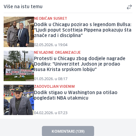
Više na istu temu
NEOBIČAN SUSRET
Dodik u Chicagu pozirao s legendom Bullsa:
"Ljudi poput Scottieja Pippena pokazuju šta
znače rad i disciplina"
02.05.2026. u 19:04
NEVLADINE ORGANIZACIJE
Protesti u Chicagu zbog dodjele nagrade
Dodiku: "Univerzitet Judson je prodao
Isusa Krista srpskom lobiju"
01.05.2026. u 08:17
ZADOVOLJAN VIĐENIM
Dodik stigao u Washington pa otišao
pogledati NBA utakmicu
04.02.2026. u 07:23
KOMENTARI (139)