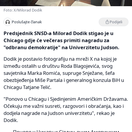
Foto: X/Milorad Dodik
Podijeli
Poslušajte članak
Predsjednik SNSD-a Milorad Dodik stigao je u
Chicago gdje će večeras primiti nagradu za
"odbranu demokratije" na Univerzitetu Judson.
Dodik je postavio fotografiju na mreži X na kojoj je
između ostalih u društvu Roda Blagojevića, svog
savjetnika Marka Romića, supruge Snježane, šefa
obezbjeđenja Miše Partala i generalnog konzula BiH u
Chicagu Tatjane Telić.
"Ponovo u Chicagu i Sjedinjenim Američkim Državama.
Očekuju me važni susreti, razgovori i obraćanja, kao i
dodjela nagrade na Judson univerzitetu", rekao je
Dodik.
Поново у Чикагу и Сједињеним Америчким