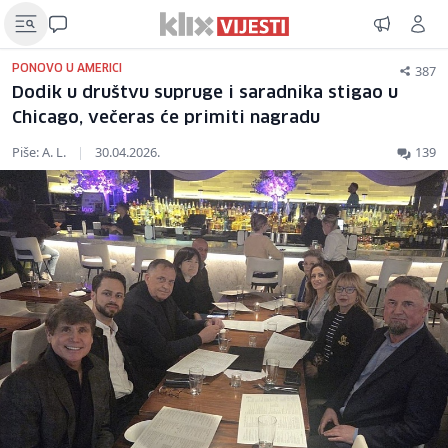
387
PONOVO U AMERICI
Dodik u društvu supruge i saradnika stigao u
Chicago, večeras će primiti nagradu
Piše: A. L.
|
30.04.2026.
139