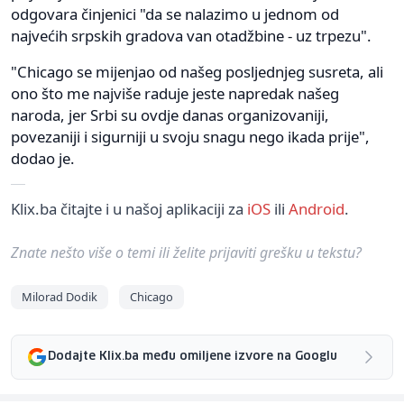
odgovara činjenici "da se nalazimo u jednom od
najvećih srpskih gradova van otadžbine - uz trpezu".
"Chicago se mijenjao od našeg posljednjeg susreta, ali
ono što me najviše raduje jeste napredak našeg
naroda, jer Srbi su ovdje danas organizovaniji,
povezaniji i sigurniji u svoju snagu nego ikada prije",
dodao je.
Klix.ba čitajte i u našoj aplikaciji za
iOS
ili
Android
.
Znate nešto više o temi ili želite prijaviti grešku u tekstu?
Milorad Dodik
Chicago
Dodajte Klix.ba među omiljene izvore na Googlu