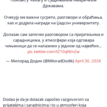
Државама.
Очекују ме важни сусрети, разговори и обраћања,
као и додјела награде на Џадсон универзитету.
Долазак сам започео разговором са пријатељима и
сарадницима, у атмосфери која одговара
чињеници да се налазимо у једном од највећих…
pic.twitter.com/tZ10qNIn2w
— Милорад Додик (@MiloradDodik)
April 30, 2026
Dodao je da je dolazak započeo razgovorom sa
prijateljima i saradnicima i to u atmosferi koja