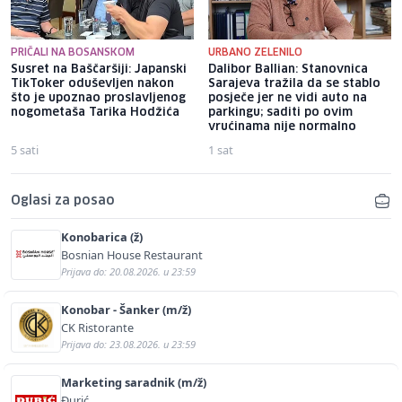
PRIČALI NA BOSANSKOM
URBANO ZELENILO
Susret na Baščaršiji: Japanski
Dalibor Ballian: Stanovnica
TikToker oduševljen nakon
Sarajeva tražila da se stablo
što je upoznao proslavljenog
posječe jer ne vidi auto na
nogometaša Tarika Hodžića
parkingu; saditi po ovim
vrućinama nije normalno
5 sati
1 sat
Oglasi za posao
Konobarica (ž)
Bosnian House Restaurant
Prijava do: 20.08.2026. u 23:59
Konobar - Šanker (m/ž)
CK Ristorante
Prijava do: 23.08.2026. u 23:59
Marketing saradnik (m/ž)
Đurić