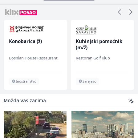
Konobarica (ž)
Kuhinjski pomoćnik
(m/ž)
Bosnian House Restaurant
Restoran Golf Klub
Inostranstvo
Sarajevo
Možda vas zanima