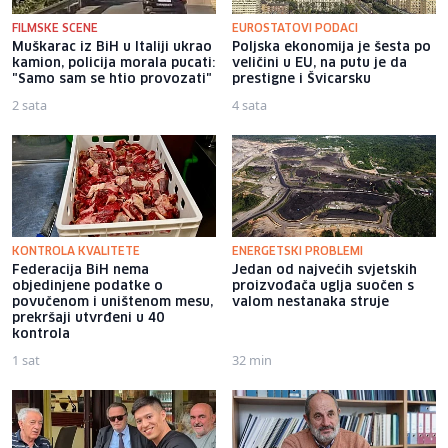
FILMSKE SCENE
EUROSTATOVI PODACI
Muškarac iz BiH u Italiji ukrao
Poljska ekonomija je šesta po
kamion, policija morala pucati:
veličini u EU, na putu je da
"Samo sam se htio provozati"
prestigne i Švicarsku
2 sata
4 sata
KONTROLA KVALITETE
ENERGETSKI PROBLEMI
Federacija BiH nema
Jedan od najvećih svjetskih
objedinjene podatke o
proizvođača uglja suočen s
povučenom i uništenom mesu,
valom nestanaka struje
prekršaji utvrđeni u 40
kontrola
1 sat
32 min