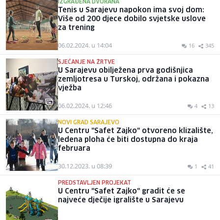
IZGRAĐENA DVORANA
Tenis u Sarajevu napokon ima svoj dom:
Više od 200 djece dobilo svjetske uslove
za trening
06.02.2024. u 14:04
16
345
SJEĆANJE NA ŽRTVE
U Sarajevu obilježena prva godišnjica
zemljotresa u Turskoj, održana i pokazna
vježba
06.02.2024. u 12:46
4
13
NOVI GRAD SARAJEVO
U Centru "Safet Zajko" otvoreno klizalište,
ledena ploha će biti dostupna do kraja
februara
30.12.2023. u 08:39
1
41
PREDSTAVLJEN PROJEKAT
U Centru "Safet Zajko" gradit će se
najveće dječije igralište u Sarajevu