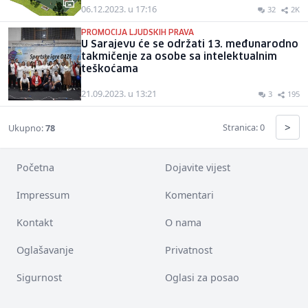
06.12.2023. u 17:16
32
2K
PROMOCIJA LJUDSKIH PRAVA
U Sarajevu će se održati 13. međunarodno
takmičenje za osobe sa intelektualnim
teškoćama
21.09.2023. u 13:21
3
195
>
Stranica: 0
Ukupno:
78
Početna
Dojavite vijest
Impressum
Komentari
Kontakt
O nama
Oglašavanje
Privatnost
Sigurnost
Oglasi za posao