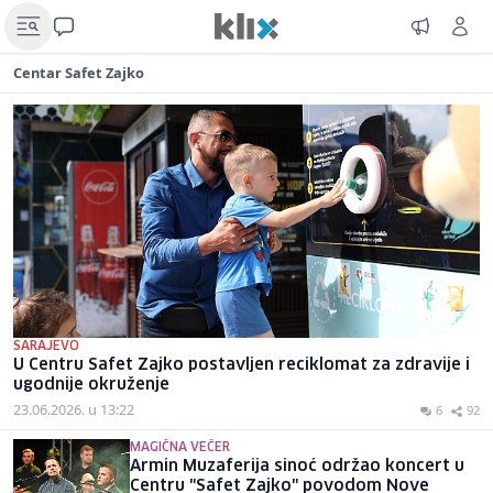
Centar Safet Zajko
SARAJEVO
U Centru Safet Zajko postavljen reciklomat za zdravije i
ugodnije okruženje
23.06.2026. u 13:22
6
92
MAGIČNA VEČER
Armin Muzaferija sinoć održao koncert u
Centru "Safet Zajko" povodom Nove