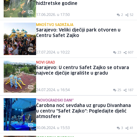
hidžretske godine
17.06.2026. u 17:50
2
52
MNOŠTVO SADRŽAJA
Sarajevo: Veliki dječiji park otvoren u
Centru Safet Zajko
27.07.2024. u 10:22
23
607
NOVI GRAD
Sarajevo: U centru Safet Zajko se otvara
najveće dječije igralište u gradu
24.07.2024. u 16:54
25
187
"NOVOGRADSKI DANI"
Čarobna noć sevdaha uz grupu Divanhana
u centru "Safet Zajko": Pogledajte djelić
atmosfere
30.06.2024. u 15:53
3
41