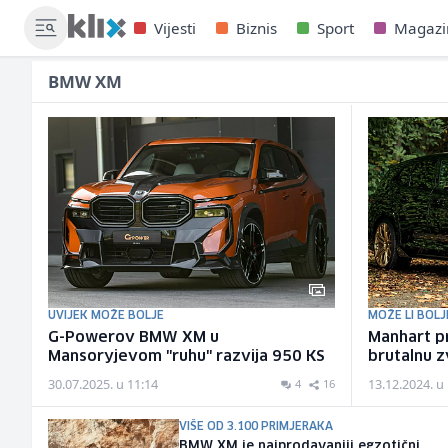
Vijesti
Biznis
Sport
Magazi
BMW XM
UVIJEK MOŽE BOLJE
MOŽE LI BOLJ
G-Powerov BMW XM u
Manhart p
Mansoryjevom "ruhu" razvija 950 KS
brutalnu z
30.07.2025. u 11:14
13.12.2024. u
4
16
VIŠE OD 3.100 PRIMJERAKA
BMW XM je najprodavaniji egzotični