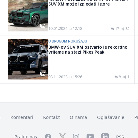
SUV XM može izgledati i gore
10.01.2024. u 12:18
17
82
U DRUGOM POKUŠAJU
BMW-ov SUV XM ostvario je rekordno
vrijeme na stazi Pikes Peak
03.11.2023. u 15:26
9
1
m
Komentari
Kontakt
O nama
Oglašavanje
P
Facebook
YouTube
LinkedIn
Twitter
Instagram
RSS
Pratite nas