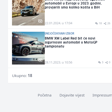
automobil u Evropi u 2023. godini,
provjerili smo koliko košta u BiH
22.01.2024. u 17:04
18
26
(NE)OČEKIVAN IZBOR
BMW XM Label Red bit će novi
sigurnosni automobil u MotoGP
šampionatu
28.11.2023. u 10:56
3
0
Ukupno:
18
Dojavite vijest
Impressu
Početna