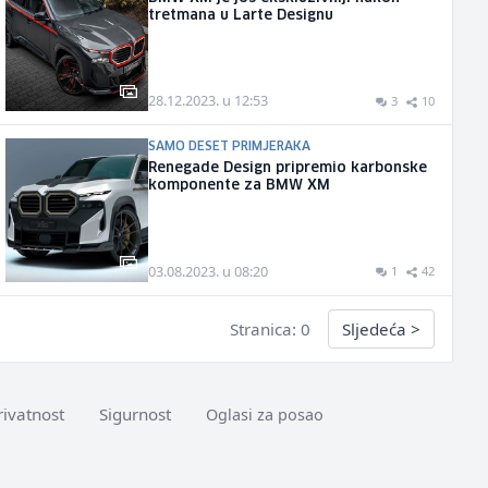
tretmana u Larte Designu
28.12.2023. u 12:53
3
10
SAMO DESET PRIMJERAKA
Renegade Design pripremio karbonske
komponente za BMW XM
03.08.2023. u 08:20
1
42
Stranica: 0
Sljedeća
>
rivatnost
Sigurnost
Oglasi za posao