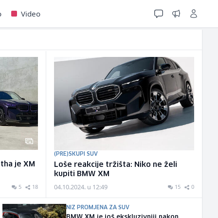
o
Video
(PRE)SKUPI SUV
itha je XM
Loše reakcije tržišta: Niko ne želi
kupiti BMW XM
04.10.2024. u 12:49
5
18
15
0
NIZ PROMJENA ZA SUV
BMW XM je još ekskluzivniji nakon