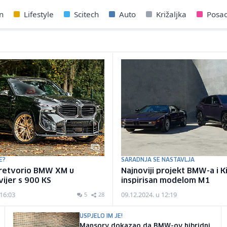
n
Lifestyle
Scitech
Auto
Križaljka
Posa
E?
SARADNJA SE NASTAVLJA
retvorio BMW XM u
Najnoviji projekt BMW-a i K
vijer s 900 KS
inspirisan modelom M1
 16:03
09.12.2024. u 12:19
5
28
USPJELO IM JE!
Mansory dokazao da BMW-ov hibridni