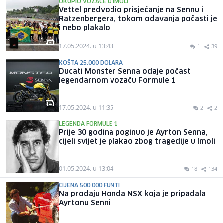
OKUPIO VOZAČE U IMOLI
Vettel predvodio prisjećanje na Sennu i
Ratzenbergera, tokom odavanja počasti je
i nebo plakalo
17.05.2024. u 13:43
1
39
KOŠTA 25.000 DOLARA
Ducati Monster Senna odaje počast
legendarnom vozaču Formule 1
17.05.2024. u 11:35
2
2
LEGENDA FORMULE 1
Prije 30 godina poginuo je Ayrton Senna,
cijeli svijet je plakao zbog tragedije u Imoli
01.05.2024. u 13:04
18
134
CIJENA 500.000 FUNTI
Na prodaju Honda NSX koja je pripadala
Ayrtonu Senni