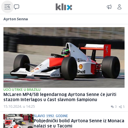
Ayrton Senna
UOČI UTRKE U BRAZILU
McLaren MP4/5B legendarnog Ayrtona Senne će juriti
stazom Interlagos u čast slavnom šampionu
15.10.2024. u 14:25
3
5
SLAVIO 1992. GODINE
Pobjednički bolid Ayrtona Senne iz Monaca
nalazi se u Tacomi