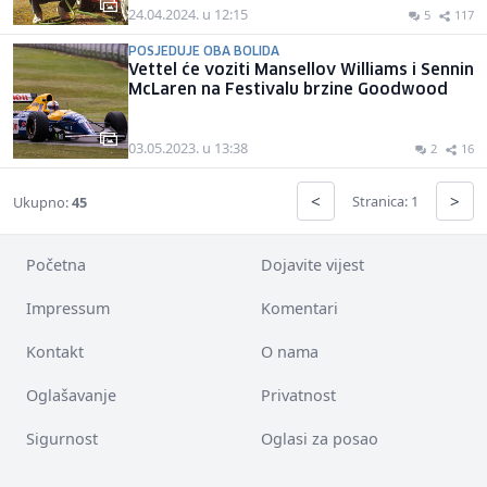
24.04.2024. u 12:15
5
117
POSJEDUJE OBA BOLIDA
Vettel će voziti Mansellov Williams i Sennin
McLaren na Festivalu brzine Goodwood
03.05.2023. u 13:38
2
16
<
>
Stranica: 1
Ukupno:
45
Početna
Dojavite vijest
Impressum
Komentari
Kontakt
O nama
Oglašavanje
Privatnost
Sigurnost
Oglasi za posao