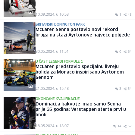
10.09.2024. u 10:53
1
48
BRITANSKI DONINGTON PARK
McLaren Senna postavio novi rekord
kruga na stazi Ayrtonove najveće pobjede
30.05.2024. u 11:51
0
64
U ČAST LEGENDI FORMULE 1
McLaren predstavio specijalnu livreju
bolida za Monaco inspirisanu Ayrtonom
Sennom
21.05.2024. u 15:48
3
54
OKONČANE KVALIFIKACIJE
Dominacija kakvu je imao samo Senna
prije 35 godina: Verstappen starta prvi u
Imoli
18.05.2024. u 18:07
14
52