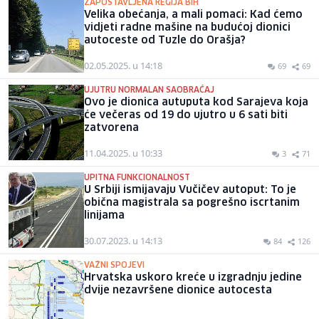
ZAPOSTAVLJENA REGIJA BIH
Velika obećanja, a mali pomaci: Kad ćemo
vidjeti radne mašine na budućoj dionici
autoceste od Tuzle do Orašja?
02.05.2025. u 14:18
69
69
UJUTRU NORMALAN SAOBRAĆAJ
Ovo je dionica autuputa kod Sarajeva koja
će večeras od 19 do ujutro u 6 sati biti
zatvorena
11.04.2025. u 10:33
3
71
UPITNA FUNKCIONALNOST
U Srbiji ismijavaju Vučičev autoput: To je
obična magistrala sa pogrešno iscrtanim
linijama
30.07.2023. u 14:13
84
126
VAŽNI SPOJEVI
Hrvatska uskoro kreće u izgradnju jedine
dvije nezavršene dionice autocesta