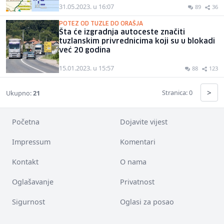
31.05.2023. u 16:07
89
36
POTEZ OD TUZLE DO ORAŠJA
Šta će izgradnja autoceste značiti
tuzlanskim privrednicima koji su u blokadi
već 20 godina
15.01.2023. u 15:57
88
123
>
Stranica: 0
Ukupno:
21
Početna
Dojavite vijest
Impressum
Komentari
Kontakt
O nama
Oglašavanje
Privatnost
Sigurnost
Oglasi za posao