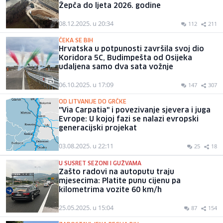
Žepča do ljeta 2026. godine
08.12.2025. u 20:34
112
211
ČEKA SE BIH
Hrvatska u potpunosti završila svoj dio
Koridora 5C, Budimpešta od Osijeka
udaljena samo dva sata vožnje
06.10.2025. u 17:09
147
307
OD LITVANIJE DO GRČKE
"Via Carpatia" i povezivanje sjevera i juga
Evrope: U kojoj fazi se nalazi evropski
generacijski projekat
03.08.2025. u 22:11
25
18
U SUSRET SEZONI I GUŽVAMA
Zašto radovi na autoputu traju
mjesecima: Platite punu cijenu pa
kilometrima vozite 60 km/h
25.05.2025. u 15:04
87
154