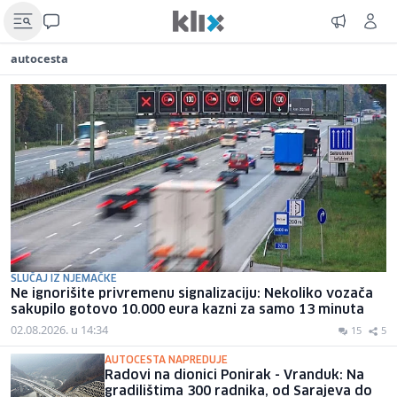
autocesta
SLUČAJ IZ NJEMAČKE
Ne ignorišite privremenu signalizaciju: Nekoliko vozača
sakupilo gotovo 10.000 eura kazni za samo 13 minuta
02.08.2026. u 14:34
15
5
AUTOCESTA NAPREDUJE
Radovi na dionici Ponirak - Vranduk: Na
gradilištima 300 radnika, od Sarajeva do