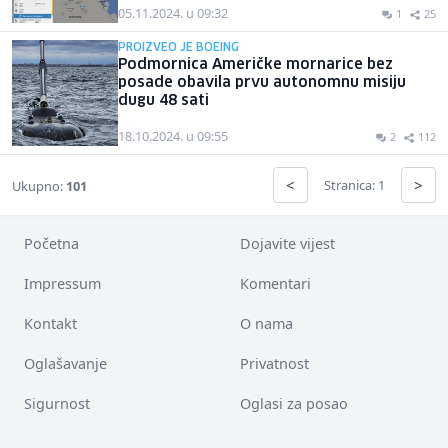
05.11.2024. u 09:32
1
25
PROIZVEO JE BOEING
Podmornica Američke mornarice bez
posade obavila prvu autonomnu misiju
dugu 48 sati
18.10.2024. u 09:55
2
112
<
>
Stranica: 1
Ukupno:
101
Početna
Dojavite vijest
Impressum
Komentari
Kontakt
O nama
Oglašavanje
Privatnost
Sigurnost
Oglasi za posao