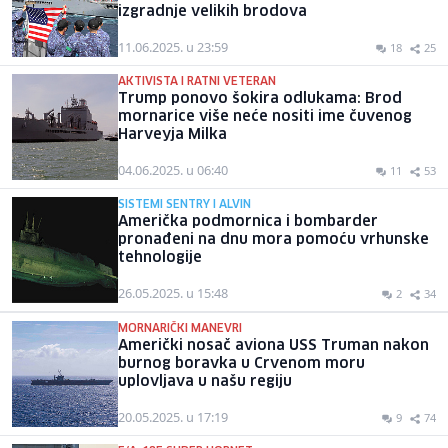
izgradnje velikih brodova
11.06.2025. u 23:59
18
25
AKTIVISTA I RATNI VETERAN
Trump ponovo šokira odlukama: Brod
mornarice više neće nositi ime čuvenog
Harveyja Milka
04.06.2025. u 06:40
11
53
SISTEMI SENTRY I ALVIN
Američka podmornica i bombarder
pronađeni na dnu mora pomoću vrhunske
tehnologije
26.05.2025. u 15:48
2
34
MORNARIČKI MANEVRI
Američki nosač aviona USS Truman nakon
burnog boravka u Crvenom moru
uplovljava u našu regiju
20.05.2025. u 17:19
9
74