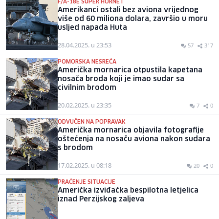
F/A-18E SUPER HORNET
Amerikanci ostali bez aviona vrijednog
više od 60 miliona dolara, završio u moru
usljed napada Huta
28.04.2025. u 23:53
57
317
POMORSKA NESREĆA
Američka mornarica otpustila kapetana
nosača broda koji je imao sudar sa
civilnim brodom
20.02.2025. u 23:35
7
0
ODVUČEN NA POPRAVAK
Američka mornarica objavila fotografije
oštećenja na nosaču aviona nakon sudara
s brodom
17.02.2025. u 08:18
20
0
PRAĆENJE SITUACIJE
Američka izviđačka bespilotna letjelica
iznad Perzijskog zaljeva