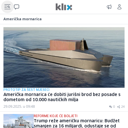
Američka mornarica
PROTOTIP ZA ŠEST MJESECI
Američka mornarica će dobiti jurišni brod bez posade s
dometom od 10.000 nautičkih milja
29.09.2025. u 09:48
0
24
REFORME KOJE ĆE BOLJETI
Trump reže američku mornaricu: Budžet
smanjen za 16 milijardi, odustaje se od