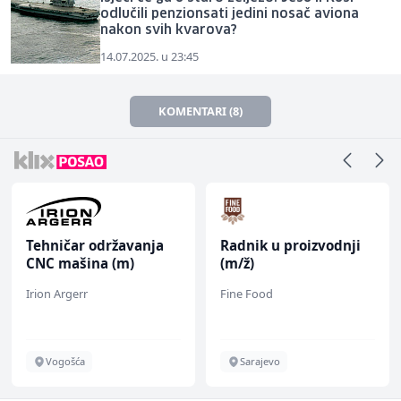
odlučili penzionsati jedini nosač aviona
nakon svih kvarova?
14.07.2025. u 23:45
KOMENTARI (8)
Tehničar održavanja
Radnik u proizvodnji
CNC mašina (m)
(m/ž)
Irion Argerr
Fine Food
Vogošća
Sarajevo