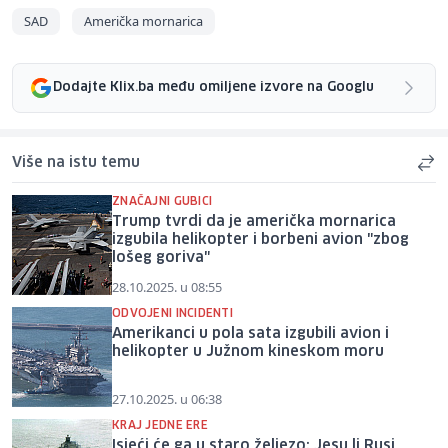
SAD
Američka mornarica
Dodajte Klix.ba među omiljene izvore na Googlu
Više na istu temu
ZNAČAJNI GUBICI
Trump tvrdi da je američka mornarica
izgubila helikopter i borbeni avion "zbog
lošeg goriva"
28.10.2025. u 08:55
ODVOJENI INCIDENTI
Amerikanci u pola sata izgubili avion i
helikopter u Južnom kineskom moru
27.10.2025. u 06:38
KRAJ JEDNE ERE
Isjeći će ga u staro željezo: Jesu li Rusi