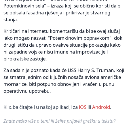
Potemkinovih sela" – izraza koji se obično koristi da bi
se opisala fasadna rješenja i prikrivanje stvarnog
stanja.
Kritičari na internetu komentarišu da bi se ovaj slučaj
lako mogao nazvati "Potemkinovim popravkom", dok
drugi ističu da upravo ovakve situacije pokazuju kako
ni zapadne vojske nisu imune na improvizacije i
birokratske zastoje.
Za sada nije poznato kada će USS Harry S. Truman, koji
se smatra jednim od ključnih nosača aviona američke
mornarice, biti potpuno obnovljen i vraćen u punu
operativnu upotrebu.
Klix.ba čitajte i u našoj aplikaciji za
iOS
ili
Android
.
Znate nešto više o temi ili želite prijaviti grešku u tekstu?