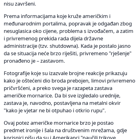
nisu završeni.
Prema informacijama koje kruže američkim i
međunarodnim portalima, popravak je odgađan zbog
nesuglasica oko cijene, problema s izvođačem, a zatim
i privremenog prekida rada dijela državne
administracije (tzv. shutdowna). Kada je postalo jasno
da se situacija neće brzo riješiti, privremeno "rješenje"
pronađeno je – zastavom.
Fotografije koje su izazvale brojne reakcije prikazuju
kako je oštećeni dio broda prebojen, limovi privremeno
pričvršćeni, a preko svega je razapeta zastava
američke mornarice. Da bi sve izgledalo urednije,
zastava je, navodno, postavljena na metalni okvir
"kako je vjetar ne bi otpuhao i otkrio rupu".
Ovaj potez američke mornarice brzo je postao
predmet ironije i šala na društvenim mrežama, gdje
korisnici pišu da su i Amerikanci "naučili trikove