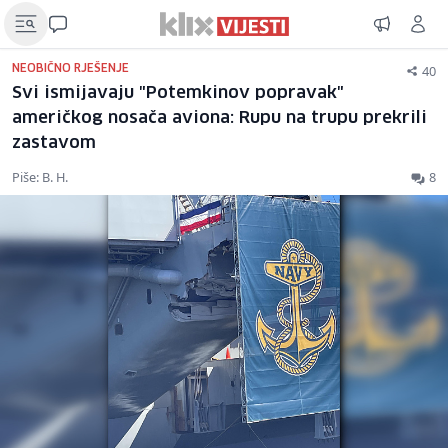
40
NEOBIČNO RJEŠENJE
Svi ismijavaju "Potemkinov popravak"
američkog nosača aviona: Rupu na trupu prekrili
zastavom
Piše: B. H.
8