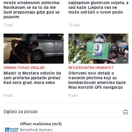
mreže urnebesnim snimcima:
najljepšom glumicom svijeta, a
Navikavam se na to da me
sad kaže: Ljepota vas ne
ljudi prepoznaju gdje god se
može održati u ovom poslu
pojavim
7 sati
13 sati
SNIMAK POSAO VIRALAN
NEVJEROVATNA HRABROST
Mladić iz Mostara odlučio da
Otkriveni novi detalji o
sam prefarba pješački prelaz:
iranskim pilotima koji su
Kad neće grad, mora neko
bombardovali američke baze:
Nisu koristili GPS navigaciju
9 sati
8 sati
Oglasi za posao
Offset mašinista (m/ž)
Birotehnik Komerc