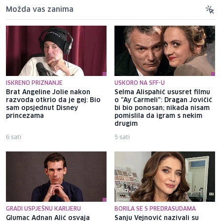
Možda vas zanima
ISKRENO PRIZNANJE
USKORO NA SFF-U
Brat Angeline Jolie nakon
Selma Alispahić ususret filmu
razvoda otkrio da je gej: Bio
o "Ay Carmeli": Dragan Jovičić
sam opsjednut Disney
bi bio ponosan; nikada nisam
princezama
pomislila da igram s nekim
drugim
6 sati
5 sati
GRADI USPJEŠNU KARIJERU
BORILA SE S PREDRASUDAMA
Glumac Adnan Alić osvaja
Sanju Vejnović nazivali su