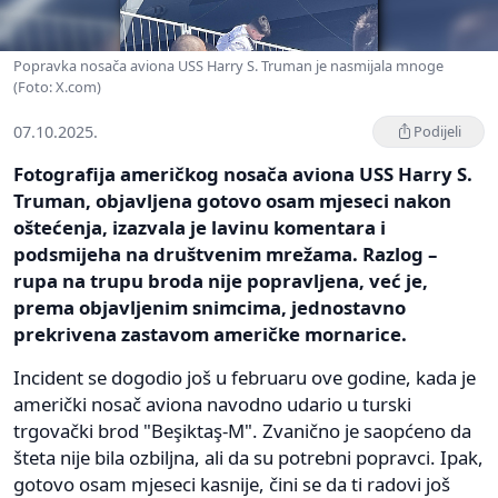
Popravka nosača aviona USS Harry S. Truman je nasmijala mnoge
(Foto: X.com)
07.10.2025.
Podijeli
Fotografija američkog nosača aviona USS Harry S.
Truman, objavljena gotovo osam mjeseci nakon
oštećenja, izazvala je lavinu komentara i
podsmijeha na društvenim mrežama. Razlog –
rupa na trupu broda nije popravljena, već je,
prema objavljenim snimcima, jednostavno
prekrivena zastavom američke mornarice.
Incident se dogodio još u februaru ove godine, kada je
američki nosač aviona navodno udario u turski
trgovački brod "Beşiktaş-M". Zvanično je saopćeno da
šteta nije bila ozbiljna, ali da su potrebni popravci. Ipak,
gotovo osam mjeseci kasnije, čini se da ti radovi još