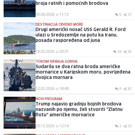
broja ratnih i pomoćnih brodova
05.04.2026. u 11:12
6
37
DESTINACIJA CRVENO MORE
Drugi američki nosač USS Gerald R. Ford
ulazi u Sredozemlje na putu ka Iranu,
posada raspoređena od juna
18.02.2026. u 20:31
34
92
TOKOM SIPANJA GORIVA
Sudarila se dva ratna broda američke
mornarice u Karipskom moru, povrijeđena
dvojica mornara
12.02.2026. u 18:48
8
82
NOVI PROGRAM
Trump najavio gradnju bojnih brodova
nazvanih po njemu, želi stvoriti "Zlatnu
flotu" američke mornarice
23.12.2025. u 12:14
2
53