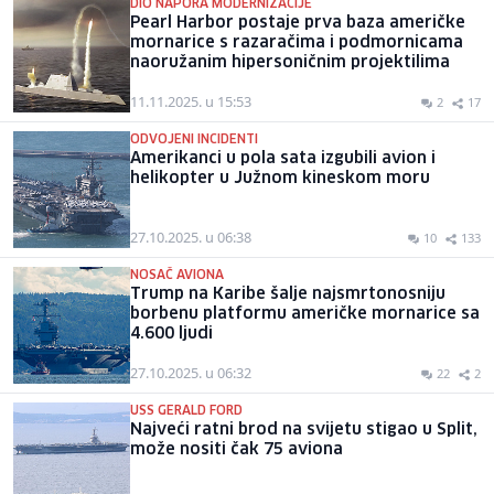
DIO NAPORA MODERNIZACIJE
Pearl Harbor postaje prva baza američke
mornarice s razaračima i podmornicama
naoružanim hipersoničnim projektilima
11.11.2025. u 15:53
2
17
ODVOJENI INCIDENTI
Amerikanci u pola sata izgubili avion i
helikopter u Južnom kineskom moru
27.10.2025. u 06:38
10
133
NOSAČ AVIONA
Trump na Karibe šalje najsmrtonosniju
borbenu platformu američke mornarice sa
4.600 ljudi
27.10.2025. u 06:32
22
2
USS GERALD FORD
Najveći ratni brod na svijetu stigao u Split,
može nositi čak 75 aviona