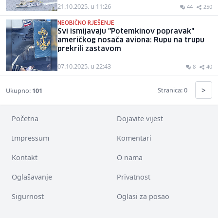
21.10.2025. u 11:26
44
250
NEOBIČNO RJEŠENJE
Svi ismijavaju "Potemkinov popravak"
američkog nosača aviona: Rupu na trupu
prekrili zastavom
07.10.2025. u 22:43
8
40
>
Stranica: 0
Ukupno:
101
Početna
Dojavite vijest
Impressum
Komentari
Kontakt
O nama
Oglašavanje
Privatnost
Sigurnost
Oglasi za posao