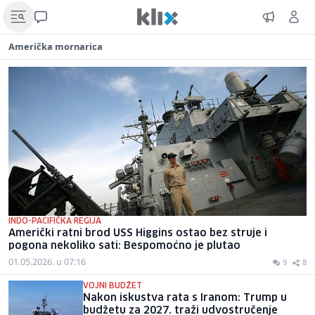
Američka mornarica
INDO-PACIFIČKA REGIJA
Američki ratni brod USS Higgins ostao bez struje i
pogona nekoliko sati: Bespomoćno je plutao
01.05.2026. u 07:16
9
8
VOJNI BUDŽET
Nakon iskustva rata s Iranom: Trump u
budžetu za 2027. traži udvostručenje