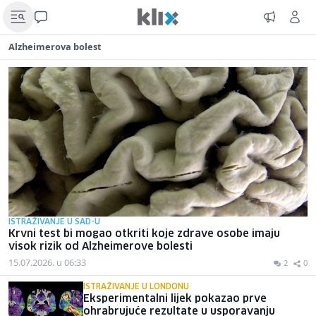
Alzheimerova bolest
ISTRAŽIVANJE U SAD-U
Krvni test bi mogao otkriti koje zdrave osobe imaju
visok rizik od Alzheimerove bolesti
15.07.2026. u 06:33
2
0
ISTRAŽIVANJE U LONDONU
Eksperimentalni lijek pokazao prve
ohrabrujuće rezultate u usporavanju