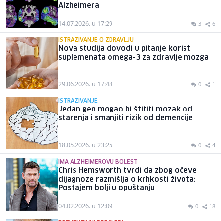
Alzheimera
14.07.2026. u 17:29
3
6
ISTRAŽIVANJE O ZDRAVLJU
Nova studija dovodi u pitanje korist
suplemenata omega-3 za zdravlje mozga
29.06.2026. u 17:48
0
1
ISTRAŽIVANJE
Jedan gen mogao bi štititi mozak od
starenja i smanjiti rizik od demencije
18.05.2026. u 23:25
0
4
IMA ALZHEIMEROVU BOLEST
Chris Hemsworth tvrdi da zbog očeve
dijagnoze razmišlja o krhkosti života:
Postajem bolji u opuštanju
04.02.2026. u 12:09
0
18