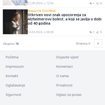
22.08.2024. u 12:56
4
30
REAGUJTE ŠTO PRIJE
Otkriven novi znak upozorenja za
Alzheimerovu bolest, a koji se javlja u dobi
od 40 godina
14.03.2024. u 08:28
0
76
>
Stranica: 0
Ukupno:
76
Početna
Dojavite vijest
Impressum
Komentari
Kontakt
O nama
Oglašavanje
Privatnost
Sigurnost
Oglasi za posao