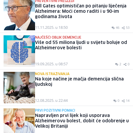
PREVENTIVNI PREGLEDI
Bill Gates optimističan po pitanju liječenja
Alzheimera: Moći ćemo raditi i u 90-im
godinama života
11.11.2025. u 18:50
46
53
NAJČEŠĆI OBLIK DEMENCIJE
Više od 55 miliona ljudi u svijetu boluje od
Alzheimerove bolesti
19.09.2025. u 08:57
2
0
NOVA ISTRAŽIVANJA
Na koje načine je mačja demencija slična
ljudskoj
12.08.2025. u 22:44
0
14
PRVI POZITIVNI POMACI
Napravljen prvi lijek koji usporava
Alzheimerovu bolest, dobit će odobrenje u
Velikoj Britaniji