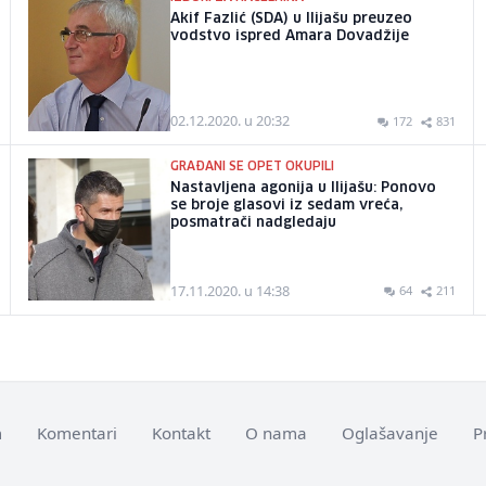
Akif Fazlić (SDA) u Ilijašu preuzeo
vodstvo ispred Amara Dovadžije
02.12.2020. u 20:32
172
831
GRAĐANI SE OPET OKUPILI
Nastavljena agonija u Ilijašu: Ponovo
se broje glasovi iz sedam vreća,
posmatrači nadgledaju
17.11.2020. u 14:38
64
211
m
Komentari
Kontakt
O nama
Oglašavanje
P