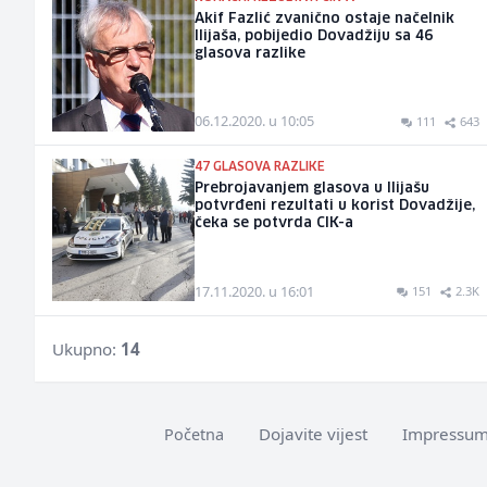
Akif Fazlić zvanično ostaje načelnik
Ilijaša, pobijedio Dovadžiju sa 46
glasova razlike
06.12.2020. u 10:05
111
643
47 GLASOVA RAZLIKE
Prebrojavanjem glasova u Ilijašu
potvrđeni rezultati u korist Dovadžije,
čeka se potvrda CIK-a
17.11.2020. u 16:01
151
2.3K
Ukupno:
14
Dojavite vijest
Impressu
Početna