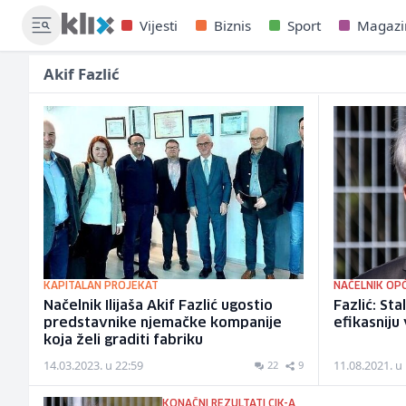
Vijesti
Biznis
Sport
Magazi
Akif Fazlić
KAPITALAN PROJEKAT
NAČELNIK OPĆ
Načelnik Ilijaša Akif Fazlić ugostio
Fazlić: Sta
predstavnike njemačke kompanije
efikasniju
koja želi graditi fabriku
14.03.2023. u 22:59
11.08.2021. u
22
9
KONAČNI REZULTATI CIK-A