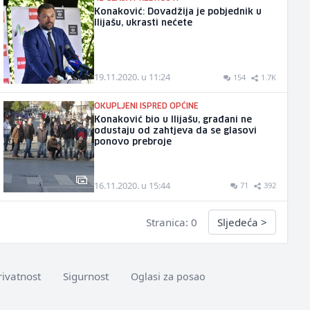
Konaković: Dovadžija je pobjednik u
Ilijašu, ukrasti nećete
19.11.2020. u 11:24
154
1.7K
OKUPLJENI ISPRED OPĆINE
Konaković bio u Ilijašu, građani ne
odustaju od zahtjeva da se glasovi
ponovo prebroje
16.11.2020. u 15:44
71
392
Stranica: 0
Sljedeća
>
rivatnost
Sigurnost
Oglasi za posao