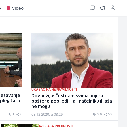
o
Video
UKAZAO NA NEPRAVILNOSTI
rješavanje
Dovadžija: Čestitam svima koji su
iplegičara
pošteno pobijedili, ali načelniku Ilijaša
ne mogu
08.12.2020. u 08:29
1
0
100
540
42 GLASA PREDNOSTI