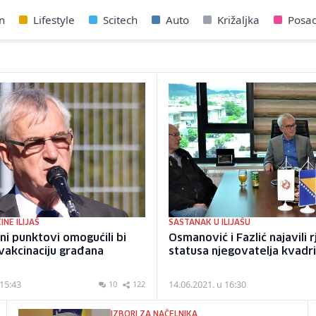
n
Lifestyle
Scitech
Auto
Križaljka
Posa
INE ILIJAŠ
SASTANAK U ILIJAŠU
lni punktovi omogućili bi
Osmanović i Fazlić najavili 
 vakcinaciju građana
statusa njegovatelja kvadr
 15:43
14.06.2021. u 16:30
10
122
IZBORI ZA NAČELNIKA