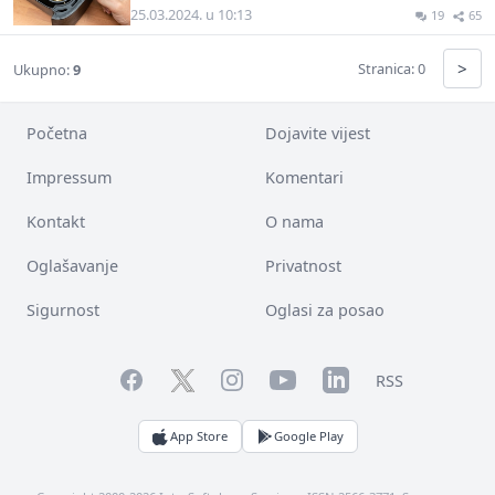
25.03.2024. u 10:13
19
65
>
Stranica: 0
Ukupno:
9
Početna
Dojavite vijest
Impressum
Komentari
Kontakt
O nama
Oglašavanje
Privatnost
Sigurnost
Oglasi za posao
Facebook
YouTube
LinkedIn
Twitter
Instagram
RSS
App Store
Google Play