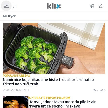
air fryer
POPULARNI UREĐAJ
Namirnice koje nikada ne biste trebali pripremati u
fritezi na vrući zrak
02.02.2026. u 15:11
2
4
ISPROBAJTE PRVOM PRILIKOM
Uz ovu jednostavnu metodu pile iz air
fryera bit će sočno i hrskavo