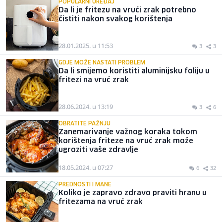
POPULARNI UREĐAJ
Da li je fritezu na vrući zrak potrebno
čistiti nakon svakog korištenja
28.01.2025. u 11:53
3
3
GDJE MOŽE NASTATI PROBLEM
Da li smijemo koristiti aluminijsku foliju u
fritezi na vruć zrak
28.06.2024. u 13:19
3
6
OBRATITE PAŽNJU
Zanemarivanje važnog koraka tokom
korištenja friteze na vruć zrak može
ugroziti vaše zdravlje
18.05.2024. u 07:27
6
32
PREDNOSTI I MANE
Koliko je zapravo zdravo praviti hranu u
fritezama na vruć zrak