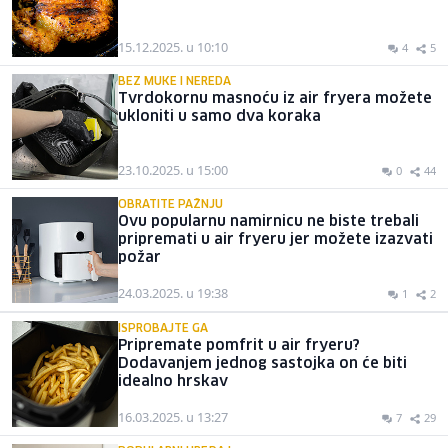
15.12.2025. u 10:10
4
5
BEZ MUKE I NEREDA
Tvrdokornu masnoću iz air fryera možete
ukloniti u samo dva koraka
23.10.2025. u 15:00
0
44
OBRATITE PAŽNJU
Ovu popularnu namirnicu ne biste trebali
pripremati u air fryeru jer možete izazvati
požar
24.03.2025. u 19:38
1
2
ISPROBAJTE GA
Pripremate pomfrit u air fryeru?
Dodavanjem jednog sastojka on će biti
idealno hrskav
16.03.2025. u 13:27
7
29