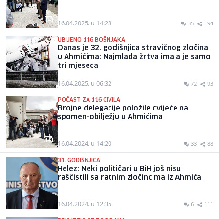
16.04.2025. u 14:28
35
194
UBIJENO 116 BOŠNJAKA
Danas je 32. godišnjica stravičnog zločina
u Ahmićima: Najmlađa žrtva imala je samo
tri mjeseca
16.04.2025. u 06:32
72
93
POČAST ZA 116 CIVILA
Brojne delegacije položile cvijeće na
spomen-obilježju u Ahmićima
16.04.2024. u 14:20
33
88
31. GODIŠNJICA
Helez: Neki političari u BiH još nisu
raščistili sa ratnim zločincima iz Ahmića
16.04.2024. u 12:35
6
111