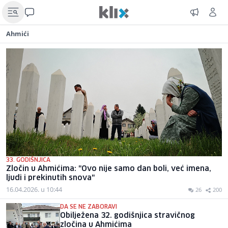
Ahmići
33. GODIŠNJICA
Zločin u Ahmićima: "Ovo nije samo dan boli, već imena,
ljudi i prekinutih snova"
16.04.2026. u 10:44
26
200
DA SE NE ZABORAVI
Obilježena 32. godišnjica stravičnog
zločina u Ahmićima