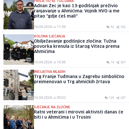
PRISJETIO SE TOG DANA
Adnan Zec je kao 13-godišnjak preživio
ranjavanje u Ahmićima: Vojnik HVO-a me
pitao "gdje ćeš mali"
16.04.2024. u 11:39
92
162
KOLONA SJEĆANJA
Obilježavanje godišnjice zločina: Tužna
povorka krenula iz Starog Viteza prema
Ahmićima
16.04.2024. u 10:36
14
307
INICIJATIVA MLADIH
Trg Franje Tuđmana u Zagrebu simbolično
preimenovan u Trg ahmićkih žrtava
16.04.2024. u 09:02
129
247
SJEĆANJE NA ZLOČINE
Ratni veterani i mirovni aktivisti danas će
biti i u Ahmićima i u Trusini