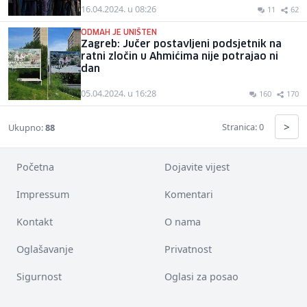
16.04.2024. u 08:26
11
62
ODMAH JE UNIŠTEN
Zagreb: Jučer postavljeni podsjetnik na
ratni zločin u Ahmićima nije potrajao ni
dan
05.04.2024. u 16:28
160
170
>
Stranica: 0
Ukupno:
88
Početna
Dojavite vijest
Impressum
Komentari
Kontakt
O nama
Oglašavanje
Privatnost
Sigurnost
Oglasi za posao