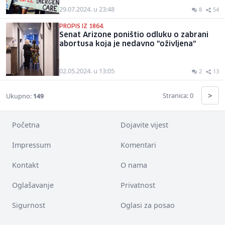
29.07.2024. u 23:48
8
54
PROPIS IZ 1864.
Senat Arizone poništio odluku o zabrani
abortusa koja je nedavno "oživljena"
02.05.2024. u 13:05
2
13
>
Stranica: 0
Ukupno:
149
Početna
Dojavite vijest
Impressum
Komentari
Kontakt
O nama
Oglašavanje
Privatnost
Sigurnost
Oglasi za posao