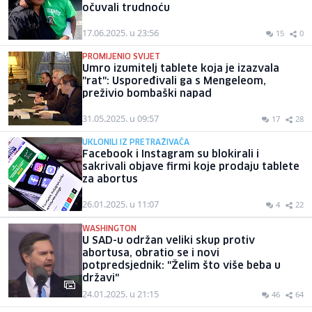
očuvali trudnoću
17.06.2025. u 23:56
15
0
PROMIJENIO SVIJET
Umro izumitelj tablete koja je izazvala
"rat": Uspoređivali ga s Mengeleom,
preživio bombaški napad
31.05.2025. u 09:57
17
28
UKLONILI IZ PRETRAŽIVAČA
Facebook i Instagram su blokirali i
sakrivali objave firmi koje prodaju tablete
za abortus
26.01.2025. u 11:07
4
22
WASHINGTON
U SAD-u održan veliki skup protiv
abortusa, obratio se i novi
potpredsjednik: "Želim što više beba u
državi"
24.01.2025. u 21:15
46
64