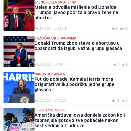
JASNO REKLA SVOJ STAV
Melania odvojila mišljenje od Donalda
Trumpa, javno podržala pravo žene na
abortus
03.10.2024. u 23:48
8
39
RAZOČARANI STAVOVIMA
Donald Trump zbog stava o abortusu u
opasnosti da izgubi važnu grupu glasača
06.09.2024. u 10:44
2
8
NAPUSTILI BIDENA
Put do pobjede: Kamala Harris mora
osigurati veliku podršku jedne grupe
glasača
30.07.2024. u 12:57
11
0
RIGOROZNE MJERE
Američka država Iowa donijela zakon koji
zabranjuje gotovo sve pobačaje nakon
šest sedmica trudnoće