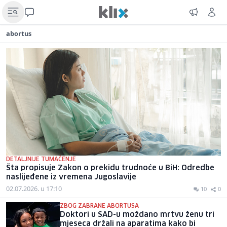
abortus
DETALJNIJE TUMAČENJE
Šta propisuje Zakon o prekidu trudnoće u BiH: Odredbe
naslijeđene iz vremena Jugoslavije
02.07.2026. u 17:10
10
0
ZBOG ZABRANE ABORTUSA
Doktori u SAD-u moždano mrtvu ženu tri
mjeseca držali na aparatima kako bi