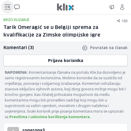
188
BRZO KLIZANJE
Tarik Omeragić se u Belgiji sprema za
kvalifikacije za Zimske olimpijske igre
Komentari (3)
Povratak na članak
Prijava korisnika
NAPOMENA:
Komentarisanje članaka na portalu Klix.ba dozvoljeno je
samo registrovanim korisnicima. Molimo korisnike da se suzdrže od
vrijeđanja, psovanja i vulgarnog izražavanja. Komentari odražavaju
stavove isključivo njihovih autora, koji zbog govora mržnje mogu biti i
krivično gonjeni. Kao čitatelj prihvatate mogućnost da među
komentarima mogu biti pronađeni sadržaji koji mogu biti u
suprotnosti sa vašim vjerskim, moralnim i drugim načelima i
uvjerenjima. Svaki korisnik prije pisanja komentara mora se upoznati
sa
Pravilima i uslovima korištenja komentara
.
ronarona3