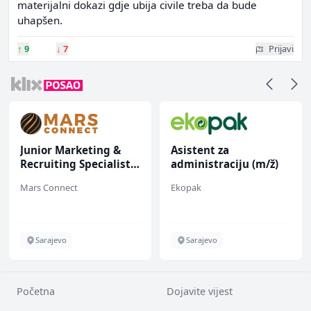
materijalni dokazi gdje ubija civile treba da bude
uhapšen.
↑
9
↓
7
Prijavi
Junior Marketing &
Asistent za
Recruiting Specialist
administraciju (m/ž)
(m/ž)
Mars Connect
Ekopak
Sarajevo
Sarajevo
Početna
Dojavite vijest