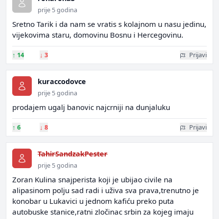
prije 5 godina
Sretno Tarik i da nam se vratis s kolajnom u nasu jedinu,
vijekovima staru, domovinu Bosnu i Hercegovinu.
↑
14
↓
3
Prijavi
kuraccodovce
prije 5 godina
prodajem ugalj banovic najcrniji na dunjaluku
↑
6
↓
8
Prijavi
TahirSandzakPester
prije 5 godina
Zoran Kulina snajperista koji je ubijao civile na
alipasinom polju sad radi i uživa sva prava,trenutno je
konobar u Lukavici u jednom kafiću preko puta
autobuske stanice,ratni zločinac srbin za kojeg imaju