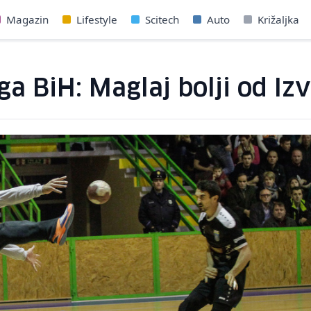
Magazin
Lifestyle
Scitech
Auto
Križaljka
a BiH: Maglaj bolji od Iz