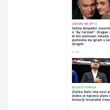
USKORO NA SFF-U
Selma Alispahić ususret
o "Ay Carmeli": Dragan 
bi bio ponosan; nikada
pomislila da igram s n
drugim
8 sati
BOGATA PONUDA
Zlatko Dalić ima novi 
dobio je najveću platu 
historiji hrvatskih tren