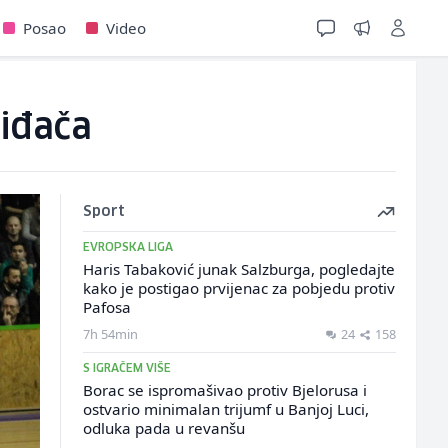
Posao
Video
viđača
Sport
EVROPSKA LIGA
Haris Tabaković junak Salzburga, pogledajte
kako je postigao prvijenac za pobjedu protiv
Pafosa
7h 54min
24
158
S IGRAČEM VIŠE
Borac se ispromašivao protiv Bjelorusa i
ostvario minimalan trijumf u Banjoj Luci,
odluka pada u revanšu