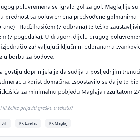
rugog poluvremena se igralo gol za gol. Maglajlije su
lagu prednost sa poluvremena predvođene golmanima
ane) i Hadžihasićem (7 odbrana) te teško zaustavljiv
ćem (7 pogodaka). U drugom dijelu drugog poluvreme
 izjednačio zahvaljujući ključnim odbranama Ivanković
se u borbu za bodove.
a gostiju doprinijela je da sudija u posljednjim trenu
dmerac u korist domaćina. Ispostavilo se da je to bio
ićkušića za minimalnu pobjedu Maglaja rezultatom 27
ili želite prijaviti grešku u tekstu?
 BiH
RK Izviđač
RK Maglaj