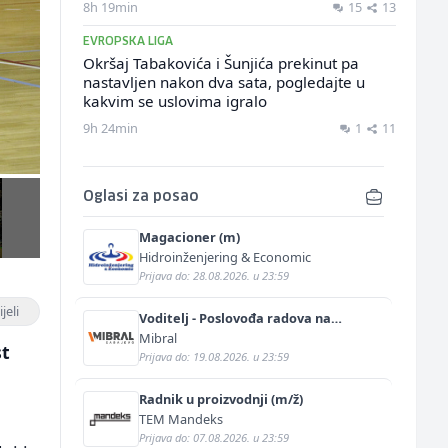
8h 19min
15
13
EVROPSKA LIGA
Okršaj Tabakovića i Šunjića prekinut pa
nastavljen nakon dva sata, pogledajte u
kakvim se uslovima igralo
9h 24min
1
11
Oglasi za posao
Magacioner (m)
Hidroinženjering & Economic
Prijava do: 28.08.2026. u 23:59
jeli
Voditelj - Poslovođa radova na
gradilištu (m/ž)
Mibral
st
Prijava do: 19.08.2026. u 23:59
Radnik u proizvodnji (m/ž)
TEM Mandeks
Prijava do: 07.08.2026. u 23:59