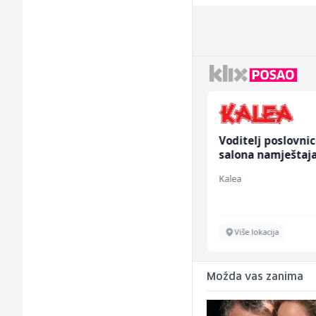
Voditelj - Poslovođa
Voditelj poslovni
radova na gradilištu
salona namještaja
(m/ž)
ž)
Mibral
Kalea
Sarajevo
Više lokacija
Možda vas zanima