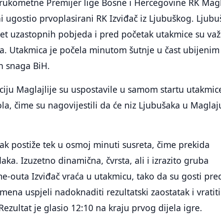
 rukometne Premijer lige Bosne i Hercegovine RK Magl
 ugostio prvoplasirani RK Izviđač iz Ljubuškog. Ljubu
set uzastopnih pobjeda i pred početak utakmice su važi
a. Utakmica je počela minutom šutnje u čast ubijenim
h snaga BiH.
iju Maglajlije su uspostavile u samom startu utakmic
la, čime su nagovijestili da će niz Ljubušaka u Maglaju
ak postiže tek u osmoj minuti susreta, čime prekida
ka. Izuzetno dinamična, čvrsta, ali i izrazito gruba
-outa Izviđač vraća u utakmicu, tako da su gosti pre
ena uspjeli nadoknaditi rezultatski zaostatak i vratiti
ezultat je glasio 12:10 na kraju prvog dijela igre.