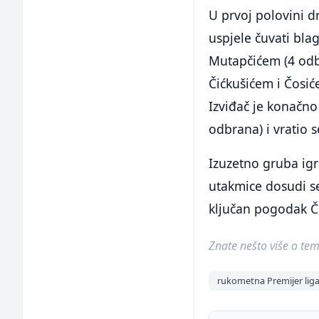
U prvoj polovini d
uspjele čuvati b
Mutapčićem (4 odbr
Čićkušićem i Čosi
Izviđač je konačno
odbrana) i vratio 
Izuzetno gruba igr
utakmice dosudi se
ključan pogodak Č
Znate nešto više o temi 
rukometna Premijer liga