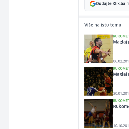
Dodajte Klix.ba 
Više na istu temu
RUKOME
Maglaj 
06.02.201
RUKOME
Maglaj
30.01.201
RUKOME
Rukome
10.10.201