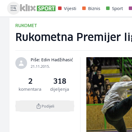
Vijesti
Biznis
Sport
RUKOMET
Rukometna Premijer lig
Piše: Edin Hadžihasić
21.11.2015.
2
318
komentara
dijeljenja
Podijeli