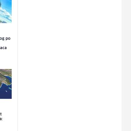
vog po
raca
t
a: