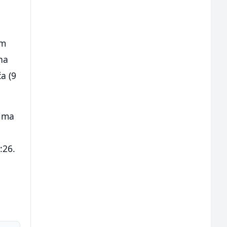
im
na
a (9
cima
:26.