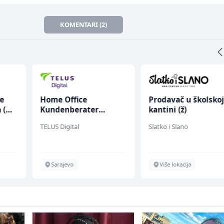
KOMENTARI (2)
ce
Home Office
Prodavač u školsko
 (m/
Kundenberater
kantini (ž)
(m/w/d) für ein
TELUS Digital
Slatko i Slano
renommiertes
Schuhunternehmen
Sarajevo
Više lokacija