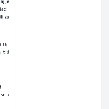
aj je
šaci
li za
e sa
 biti
d
 se u