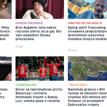
ISKRENO PRIZNANJE
SAM PRISTAO NA NASILJE
 filmu
Brat Angeline Jolie nakon
Epilog smrti francuskog
Jovičić
razvoda otkrio da je gej: Bio
streamera prepoznatlji
 nisam
sam opsjednut Disney
ekstremnim izazovima:
ekim
princezama
Osuđena dvojica muška
9 sati
20 min
S IGRAČEM VIŠE
"TRI SESTRICE"
posao,
Borac se ispromašivao protiv
Nadomak granice s BiH
u
Bjelorusa i ostvario
razvija se luksuzni resor
era
minimalan trijumf u Banjoj
vrijedan 920 miliona eur
Luci, odluka pada u revanšu
Potpuno će promijeniti
Dubrovačku rivijeru