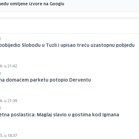
među omiljene izvore na Googlu
T
pobijedio Slobodu u Tuzli i upisao treću uzastopnu pobjedu
6. u 21:42
T
 na domaćem parketu potopio Derventu
6. u 21:39
T
tna poslastica: Maglaj slavio u gostima kod Igmana
5. u 18:37