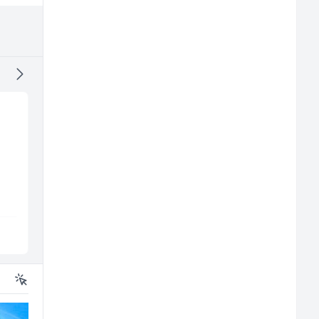
j
Asistent za
Kundenbetreuer
administraciju (m/ž)
(m/w)
Ekopak
Servicepoint
Sarajevo
Sarajevo