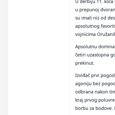
U derbiju 11. kola
u prepunoj dvorani
su imali niz od de
apsolutnog favorit
vojnicima Oružani
Apsolutnu dominac
četiri uzastopna go
prekinut.
Izviđač prvi pogod
agoniju bez pogoda
odbrana nakon time
kraj prvog poluvrem
borbu za bodove. R