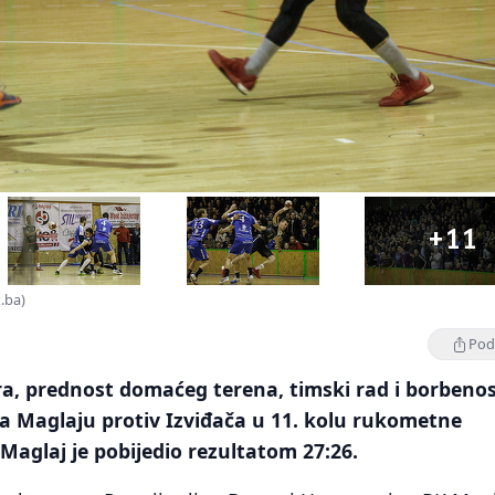
+11
x.ba)
Podi
a, prednost domaćeg terena, timski rad i borbeno
oda Maglaju protiv Izviđača u 11. kolu rukometne
 Maglaj je pobijedio rezultatom 27:26.