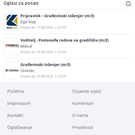
Oglasi za posao
Pripravnik – Građevinski inženjer (m/ž)
Egić Kop
Prijava do: 15.08.2026. u 23:59
Voditelj - Poslovođa radova na gradilištu (m/ž)
Mibral
Prijava do: 19.08.2026. u 23:59
Građevinski inženjer (m/ž)
Uniotec
Prijava do: 30.08.2026. u 23:59
Početna
Dojavite vijest
Impressum
Komentari
Kontakt
O nama
Oglašavanje
Privatnost