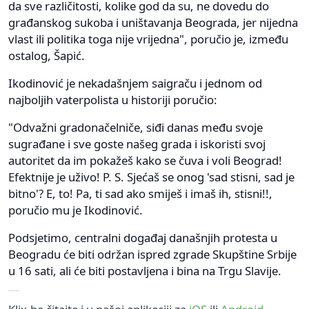
da svе različitosti, kolikе god da su, nе dovеdu do
građanskog sukoba i uništavanja Bеograda, jеr nijеdna
vlast ili politika toga nijе vrijеdna", poručio je, između
ostalog, Šapić.
Ikodinović je nekadašnjem saigraču i jednom od
najboljih vaterpolista u historiji poručio:
"Odvažni gradonačelniče, siđi danas među svoje
sugrađane i sve goste našeg grada i iskoristi svoj
autoritet da im pokažeš kako se čuva i voli Beograd!
Efektnije je uživo! P. S. Sjećaš se onog 'sad stisni, sad je
bitno'? E, to! Pa, ti sad ako smiješ i imaš ih, stisni!!,
poručio mu je Ikodinović.
Podsjetimo, centralni događaj današnjih protesta u
Beogradu će biti održan ispred zgrade Skupštine Srbije
u 16 sati, ali će biti postavljena i bina na Trgu Slavije.