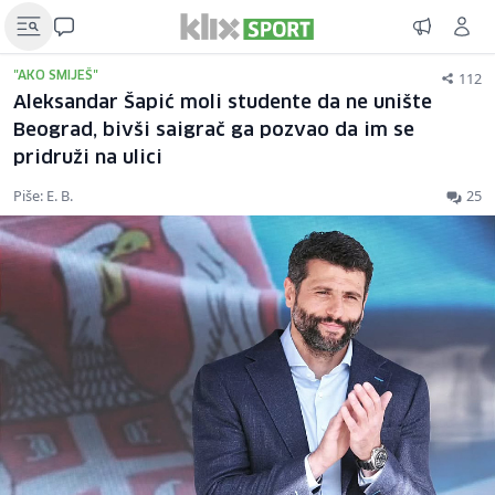
112
"AKO SMIJEŠ"
Aleksandar Šapić moli studente da ne unište
Beograd, bivši saigrač ga pozvao da im se
pridruži na ulici
Piše: E. B.
25