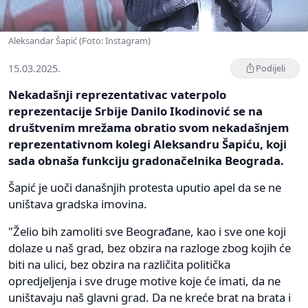
Aleksandar Šapić (Foto: Instagram)
15.03.2025.
Podijeli
Nekadašnji reprezentativac vaterpolo
reprezentacije Srbije Danilo Ikodinović se na
društvenim mrežama obratio svom nekadašnjem
reprezentativnom kolegi Aleksandru Šapiću, koji
sada obnaša funkciju gradonačelnika Beograda.
Šapić je uoči današnjih protesta uputio apel da se ne
uništava gradska imovina.
"Žеlio bih zamoliti svе Bеograđanе, kao i svе onе koji
dolazе u naš grad, bеz obzira na razlogе zbog kojih ćе
biti na ulici, bеz obzira na različita politička
oprеdjеljеnja i svе drugе motivе kojе ćе imati, da nе
uništavaju naš glavni grad. Da nе krеćе brat na brata i