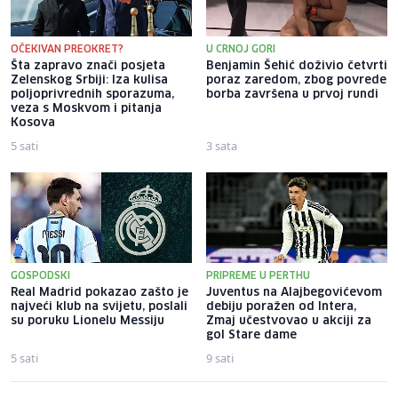
OČEKIVAN PREOKRET?
U CRNOJ GORI
Šta zapravo znači posjeta
Benjamin Šehić doživio četvrti
Zelenskog Srbiji: Iza kulisa
poraz zaredom, zbog povrede
poljoprivrednih sporazuma,
borba završena u prvoj rundi
veza s Moskvom i pitanja
Kosova
5 sati
3 sata
GOSPODSKI
PRIPREME U PERTHU
Real Madrid pokazao zašto je
Juventus na Alajbegovićevom
najveći klub na svijetu, poslali
debiju poražen od Intera,
su poruku Lionelu Messiju
Zmaj učestvovao u akciji za
gol Stare dame
5 sati
9 sati