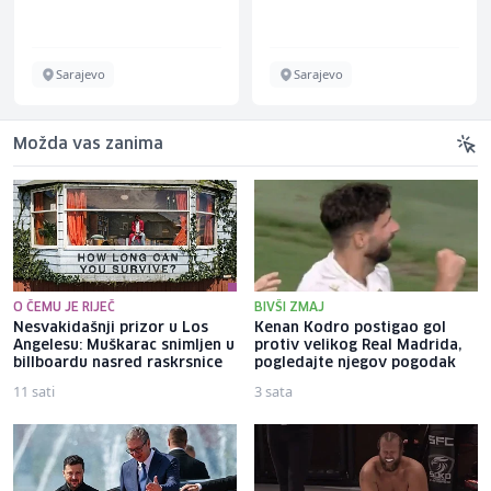
Sarajevo
Sarajevo
Možda vas zanima
O ČEMU JE RIJEČ
BIVŠI ZMAJ
Nesvakidašnji prizor u Los
Kenan Kodro postigao gol
Angelesu: Muškarac snimljen u
protiv velikog Real Madrida,
billboardu nasred raskrsnice
pogledajte njegov pogodak
11 sati
3 sata