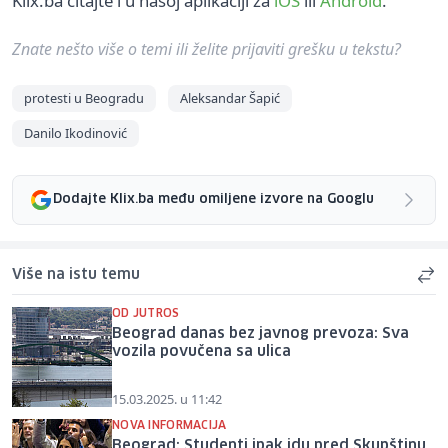
Klix.ba čitajte i u našoj aplikaciji za
iOS
ili
Android
.
Znate nešto više o temi ili želite prijaviti grešku u tekstu?
protesti u Beogradu
Aleksandar Šapić
Danilo Ikodinović
Dodajte Klix.ba među omiljene izvore na Googlu
Više na istu temu
OD JUTROS
Beograd danas bez javnog prevoza: Sva
vozila povučena sa ulica
15.03.2025. u 11:42
NOVA INFORMACIJA
Beograd: Studenti ipak idu pred Skupštinu