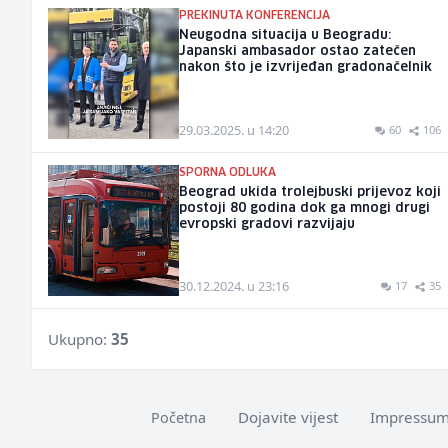
PREKINUTA KONFERENCIJA
Neugodna situacija u Beogradu:
Japanski ambasador ostao zatečen
nakon što je izvrijeđan gradonačelnik
29.03.2025. u 14:20
60
106
SPORNA ODLUKA
Beograd ukida trolejbuski prijevoz koji
postoji 80 godina dok ga mnogi drugi
evropski gradovi razvijaju
30.12.2024. u 23:16
17
35
Ukupno:
35
Dojavite vijest
Impressu
Početna