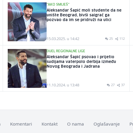
"AKO SMIJEŠ"
Aleksandar Šapić moli studente da ne
unište Beograd, bivši saigrač ga
pozvao da im se pridruži na ulici
15.03.2025. u 14:42
25
112
DUEL REGIONALNE LIGE
Aleksandar Šapić psovao i prijetio
sudijama vaterpolo derbija između
Novog Beograda i Jadrana
11.10.2024. u 13:48
27
37
m
Komentari
Kontakt
O nama
Oglašavanje
P