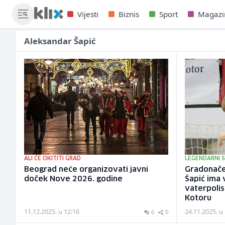
Vijesti
Biznis
Sport
Magazi
Aleksandar Šapić
ALI ĆE OKITITI GRAD
LEGENDARNI 
Beograd neće organizovati javni
Gradonače
doček Nove 2026. godine
Šapić ima 
vaterpoli
Kotoru
11.12.2025. u 12:16
24.11.2025. u
6
0