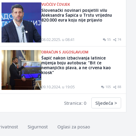
VUČIĆEV ČOVJEK
Slovenački novinari posjetili vilu
Aleksandra Šapića u Trstu vrijednu
820.000 eura koju nije prijavio
08.02.2025. u 08:41
55
74
OBRAČUN S JUGOSLAVIJOM
Šapić nakon izbacivanja latinice
mijenja boju autobusa: "Bit će
nemanjićko plava, a ne crvena kao
kiosk"
09.10.2024. u 19:05
105
88
Stranica: 0
Sljedeća
>
rivatnost
Sigurnost
Oglasi za posao