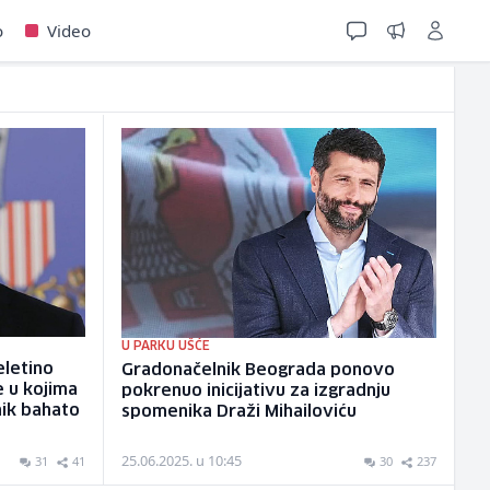
o
Video
U PARKU UŠĆE
eletino
Gradonačelnik Beograda ponovo
e u kojima
pokrenuo inicijativu za izgradnju
ik bahato
spomenika Draži Mihailoviću
25.06.2025. u 10:45
31
41
30
237