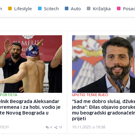
n
Lifestyle
Scitech
Auto
Križaljka
Posa
SPORTISTA
UPUTIO TEŠKE RIJEČI
lnik Beograda Aleksandar
"Sad me dobro slušaj, džuk
vremena i za hobi, vodio je
jedna": Đilas objavio poruk
ste Novog Beograda u
mu beogradski gradonačeln
prijeti
 10:31
10.11.2025. u 19:38
4
18