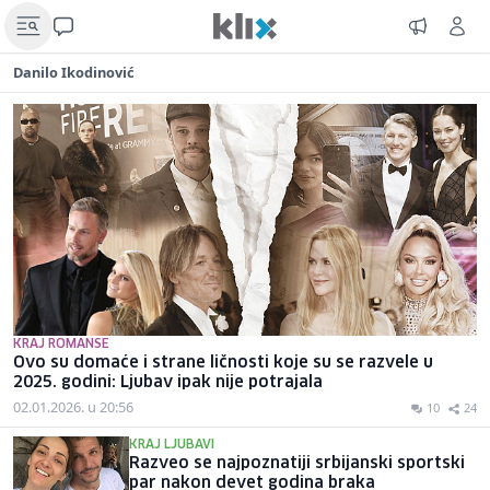
Danilo Ikodinović
KRAJ ROMANSE
Ovo su domaće i strane ličnosti koje su se razvele u
2025. godini: Ljubav ipak nije potrajala
02.01.2026. u 20:56
10
24
KRAJ LJUBAVI
Razveo se najpoznatiji srbijanski sportski
par nakon devet godina braka