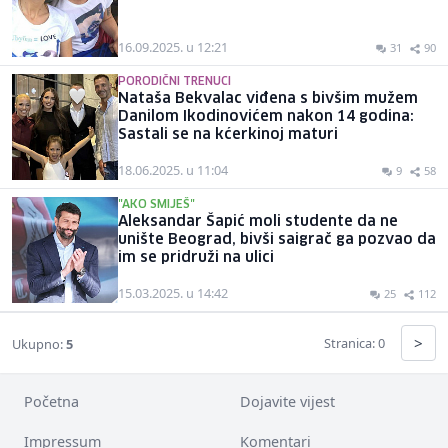
16.09.2025. u 12:21
31
90
PORODIČNI TRENUCI
Nataša Bekvalac viđena s bivšim mužem
Danilom Ikodinovićem nakon 14 godina:
Sastali se na kćerkinoj maturi
18.06.2025. u 11:04
9
58
"AKO SMIJEŠ"
Aleksandar Šapić moli studente da ne
unište Beograd, bivši saigrač ga pozvao da
im se pridruži na ulici
15.03.2025. u 14:42
25
112
>
Stranica: 0
Ukupno:
5
Početna
Dojavite vijest
Impressum
Komentari