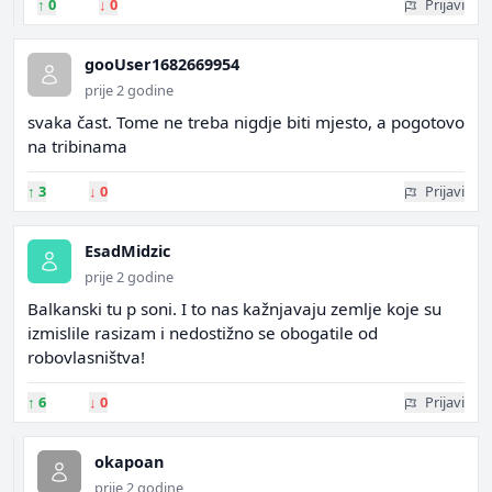
↑
0
↓
0
Prijavi
gooUser1682669954
prije 2 godine
svaka čast. Tome ne treba nigdje biti mjesto, a pogotovo
na tribinama
↑
3
↓
0
Prijavi
EsadMidzic
prije 2 godine
Balkanski tu p soni. I to nas kažnjavaju zemlje koje su
izmislile rasizam i nedostižno se obogatile od
robovlasništva!
↑
6
↓
0
Prijavi
okapoan
prije 2 godine