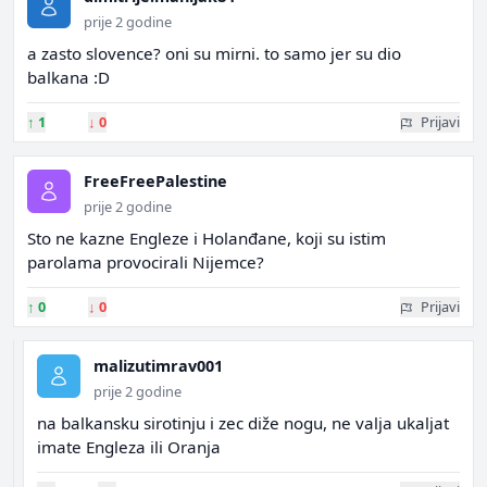
prije 2 godine
a zasto slovence? oni su mirni. to samo jer su dio
balkana :D
↑
1
↓
0
Prijavi
FreeFreePalestine
prije 2 godine
Sto ne kazne Engleze i Holanđane, koji su istim
parolama provocirali Nijemce?
↑
0
↓
0
Prijavi
malizutimrav001
prije 2 godine
na balkansku sirotinju i zec diže nogu, ne valja ukaljat
imate Engleza ili Oranja