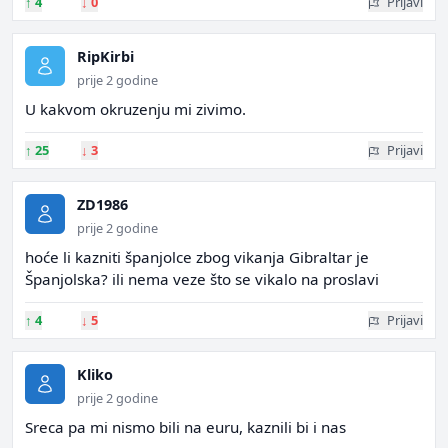
↑
4
↓
0
Prijavi
RipKirbi
prije 2 godine
U kakvom okruzenju mi zivimo.
↑
25
↓
3
Prijavi
ZD1986
prije 2 godine
hoće li kazniti španjolce zbog vikanja Gibraltar je
Španjolska? ili nema veze što se vikalo na proslavi
↑
4
↓
5
Prijavi
Kliko
prije 2 godine
Sreca pa mi nismo bili na euru, kaznili bi i nas