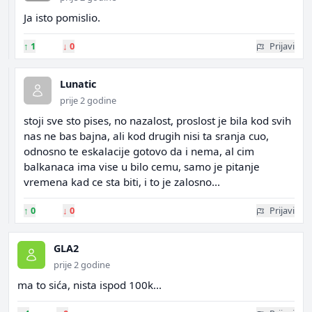
Ja isto pomislio.
↑
1
↓
0
Prijavi
Lunatic
prije 2 godine
stoji sve sto pises, no nazalost, proslost je bila kod svih
nas ne bas bajna, ali kod drugih nisi ta sranja cuo,
odnosno te eskalacije gotovo da i nema, al cim
balkanaca ima vise u bilo cemu, samo je pitanje
vremena kad ce sta biti, i to je zalosno...
↑
0
↓
0
Prijavi
GLA2
prije 2 godine
ma to sića, nista ispod 100k...