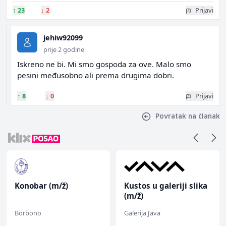
↑
23
↓
2
Prijavi
jehiw92099
prije 2 godine
Iskreno ne bi. Mi smo gospoda za ove. Malo smo
pesini međusobno ali prema drugima dobri.
↑
8
↓
0
Prijavi
Povratak na članak
Konobar (m/ž)
Kustos u galeriji slika
(m/ž)
Borbono
Galerija Java