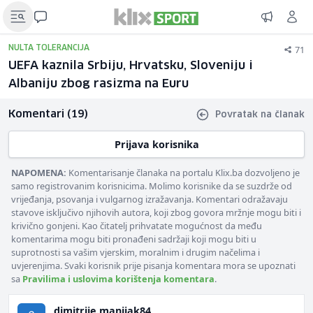
71
NULTA TOLERANCIJA
UEFA kaznila Srbiju, Hrvatsku, Sloveniju i
Albaniju zbog rasizma na Euru
Komentari (19)
Povratak na članak
Prijava korisnika
NAPOMENA:
Komentarisanje članaka na portalu Klix.ba dozvoljeno je
samo registrovanim korisnicima. Molimo korisnike da se suzdrže od
vrijeđanja, psovanja i vulgarnog izražavanja. Komentari odražavaju
stavove isključivo njihovih autora, koji zbog govora mržnje mogu biti i
krivično gonjeni. Kao čitatelj prihvatate mogućnost da među
komentarima mogu biti pronađeni sadržaji koji mogu biti u
suprotnosti sa vašim vjerskim, moralnim i drugim načelima i
uvjerenjima. Svaki korisnik prije pisanja komentara mora se upoznati
sa
Pravilima i uslovima korištenja komentara
.
dimitrije.manijak84