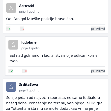
Arrow96
prije 1 godinu
Odličan gol iz teške pozicije bravo Son.
↑
5
↓
2
Prijavi
ludolane
prije 1 godinu
faul nad golmanom bio. al stvarno je odlican korner
izveo
↑
2
↓
0
Prijavi
SrditaSova
prije 1 godinu
Son je jedan od najvećih sportista, ne samo fudbalera
našeg doba. Ponašanje na terenu, van njega, al lik igra
za Tottenham šta mu se može dodat kao vrlina jer je