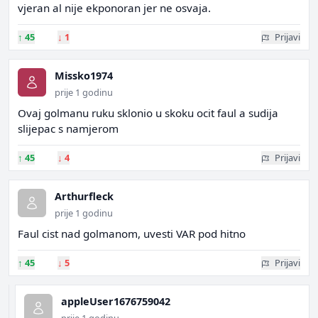
vjeran al nije ekponoran jer ne osvaja.
↑
45
↓
1
Prijavi
Missko1974
prije 1 godinu
Ovaj golmanu ruku sklonio u skoku ocit faul a sudija
slijepac s namjerom
↑
45
↓
4
Prijavi
Arthurfleck
prije 1 godinu
Faul cist nad golmanom, uvesti VAR pod hitno
↑
45
↓
5
Prijavi
appleUser1676759042