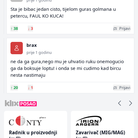
prije 1 godinu
Sta je bibac jedan cisto, tijelom guras golmana u
petercu, FAUL KO KUCA!
↑
38
↓
3
Prijavi
brax
prije 1 godinu
ne da ga gura,nego mu je uhvatio ruku onemogucio
ga da boksuje loptu! i onda se mi cudimo kad bircu
nesta nastimaju
↑
20
↓
1
Prijavi
Radnik u proizvodnji
Zavarivač (MIG/MAG)