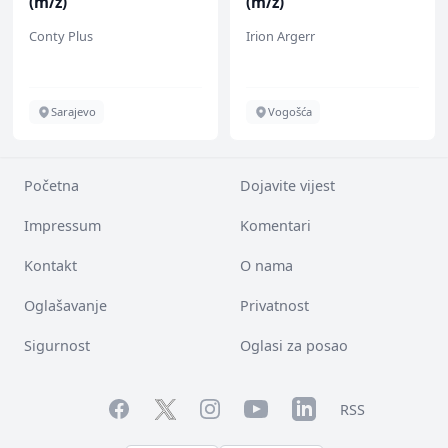
(m/ž)
(m/ž)
Conty Plus
Irion Argerr
Sarajevo
Vogošća
Početna
Dojavite vijest
Impressum
Komentari
Kontakt
O nama
Oglašavanje
Privatnost
Sigurnost
Oglasi za posao
Facebook
YouTube
LinkedIn
Twitter
Instagram
RSS