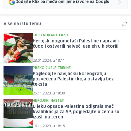
Dodajte Klix.ba među omiljene izvore na Googlu
Više na istu temu
IDU U NOKAUT-FAZU
Herojski nogometaši Palestine napravili
čudo i ostvarili najveći uspjeh u historiji
23.01.2024. u 18:11
PREKO CIJELE TRIBINE
Pogledajte navijačku koreografiju
posvećenu Palestini koja ostavlja bez
teksta
25.11.2023. u 18:30
HEROJSKI NASTUP
U jeku opsade Palestina odigrala meč
kvalifikacija za SP, pogledajte u čemu su
izašli na teren
16.11.2023. u 18:15