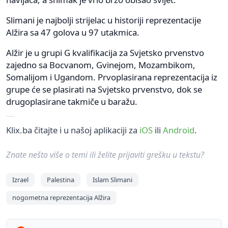
Slimani je najbolji strijelac u historiji reprezentacije
Alžira sa 47 golova u 97 utakmica.
Alžir je u grupi G kvalifikacija za Svjetsko prvenstvo
zajedno sa Bocvanom, Gvinejom, Mozambikom,
Somalijom i Ugandom. Prvoplasirana reprezentacija iz
grupe će se plasirati na Svjetsko prvenstvo, dok se
drugoplasirane takmiče u baražu.
Klix.ba čitajte i u našoj aplikaciji za
iOS
ili
Android
.
Znate nešto više o temi ili želite prijaviti grešku u tekstu?
Izrael
Palestina
Islam Slimani
nogometna reprezentacija Alžira