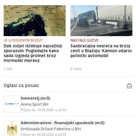
JE LI DOGOVOR BLIZU?
NASTALE GUŽVE
Dok svijet iščekuje najvažniji
Saobraćajna nesreća na brzoj
sporazum: Pogledajte kako
cesti u Blažuju: Kamion udario
sada izgleda promet kroz
putnički automobil
Hormuški moreuz
1 sat
2 sata
Oglasi za posao
Snimatelj (m/ž)
Arena Sport BH
Prijava do: 14.08.2026. u 23:59
Administrativni - finansijski uposlenik (m/ž)
Ambasada Države Palestine u BiH
Prijava do: 06.08.2026. u 23:59