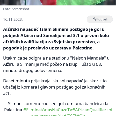
Foto: Screenshot
16.11.2023.
Podijeli
Alžirski napadač Islam Slimani postigao je gol u
pobjedi Alžira nad Somalijom od 3:1 u prvom kolu
afričkih kvalifikacija za Svjetsko prvenstvo, a
pogodak je proslavio uz zastavu Palestine.
Utakmica se odigrala na stadionu "Nelson Mandela" u
Alžiru, a Slimani je meč počeo na klupi i ušao u 68.
minutu drugog poluvremena.
Deset minuta prije kraja iskusni napadač je iskoristio
ubačaj iz kornera i glavom postigao gol za konačnih
3:1.
Slimani comemorou seu gol com uma bandeira da
Palestina.
#EliminatóriasNaCazeTV
#AfricanQualifiers
pi
c.twitter.com/rkvV5SZWQV