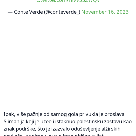
— Conte Verde (@conteverde_)
November 16, 2023
Ipak, više pažnje od samog gola privukla je proslava
Slimanija koji je uzeo i istaknuo palestinsku zastavu kao
znak podrške, što je izazvalo oduševljenje alžirskih
navijača, a snimak je vrlo brzo obišao svijet.