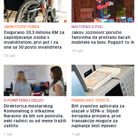
JAVNI POZIVI FONDA
NASTUPAO U PULI
Osigurano 20,3 miliona KM za
Jakov Jozinović poručio
zapošljavanje osoba s
fanovima da prestanu bacati
invaliditetom, prvi put i za
mobitele na binu: Pogazit ću ih
one sa 50 posto invaliditeta
16 sati
19 sati
O PONIŠTENOJ ODLUCI
FINANSIJSKO TRŽIŠTE
Direktorica mostarskog
BiH zvanično aplicirala za
Komunalnog o otkazima:
ulazak u SEPA-u: Slijedi
Naravno da bih sve ponovila,
evropska provjera, prve
neki radnici su od mene tražili
transakcije moguće za
zaštitu
najmanje šest mjeseci
1 sat
1 sat