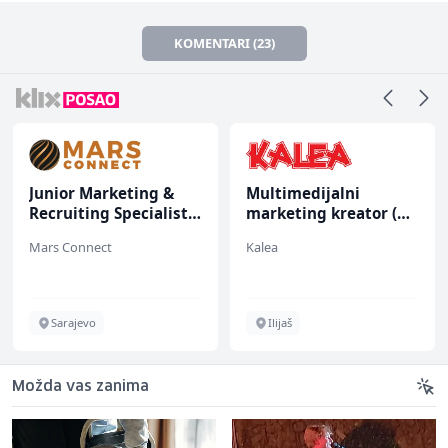
KOMENTARI (23)
Junior Marketing &
Multimedijalni
Recruiting Specialist
marketing kreator (m/
(m/ž)
ž)
Mars Connect
Kalea
Sarajevo
Ilijaš
Možda vas zanima