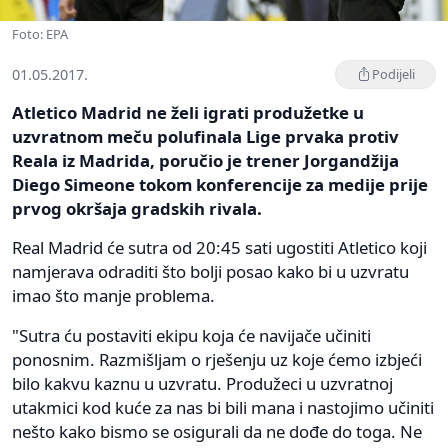
Foto: EPA
01.05.2017.
Podijeli
Atletico Madrid ne želi igrati produžetke u
uzvratnom meču polufinala Lige prvaka protiv
Reala iz Madrida, poručio je trener Jorgandžija
Diego Simeone tokom konferencije za medije prije
prvog okršaja gradskih rivala.
Real Madrid će sutra od 20:45 sati ugostiti Atletico koji
namjerava odraditi što bolji posao kako bi u uzvratu
imao što manje problema.
"Sutra ću postaviti ekipu koja će navijače učiniti
ponosnim. Razmišljam o rješenju uz koje ćemo izbjeći
bilo kakvu kaznu u uzvratu. Produžeci u uzvratnoj
utakmici kod kuće za nas bi bili mana i nastojimo učiniti
nešto kako bismo se osigurali da ne dođe do toga. Ne