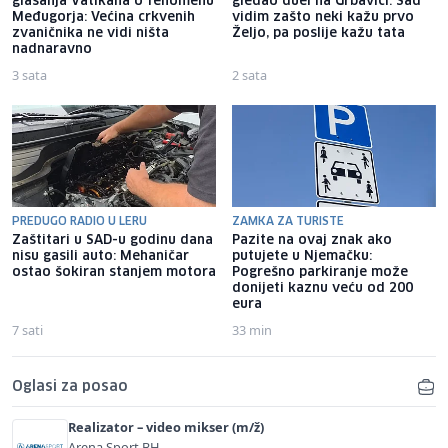
glasanja Vatikana o fenomenu
gledao duel na Grbavici: Sad
Međugorja: Većina crkvenih
vidim zašto neki kažu prvo
zvaničnika ne vidi ništa
Željo, pa poslije kažu tata
nadnaravno
3 sata
2 sata
PREDUGO RADIO U LERU
ZAMKA ZA TURISTE
Zaštitari u SAD-u godinu dana
Pazite na ovaj znak ako
nisu gasili auto: Mehaničar
putujete u Njemačku:
ostao šokiran stanjem motora
Pogrešno parkiranje može
donijeti kaznu veću od 200
eura
7 sati
33 min
Oglasi za posao
Realizator – video mikser (m/ž)
Arena Sport BH