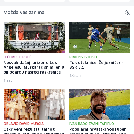
Možda vas zanima
O ČEMU JE RIJEČ
PRVENSTVO BIH
Nesvakidašnji prizor u Los
Tok utakmice: Željezničar -
Angelesu: Muškarac snimljen u
BSK 2:1
billboardu nasred raskrsnice
18 sati
1 sat
OBJAVIO DAVID MURGIA
IVAN RADO ZVANI TAPIRLO
Otkriveni rezultati tajnog
Popularni hrvatski YouTuber