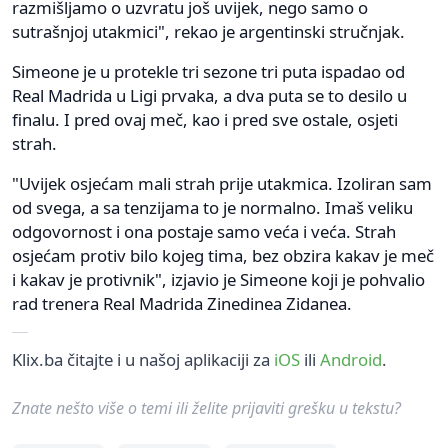
razmišljamo o uzvratu još uvijek, nego samo o
sutrašnjoj utakmici", rekao je argentinski stručnjak.
Simeone je u protekle tri sezone tri puta ispadao od
Real Madrida u Ligi prvaka, a dva puta se to desilo u
finalu. I pred ovaj meč, kao i pred sve ostale, osjeti
strah.
"Uvijek osjećam mali strah prije utakmica. Izoliran sam
od svega, a sa tenzijama to je normalno. Imaš veliku
odgovornost i ona postaje samo veća i veća. Strah
osjećam protiv bilo kojeg tima, bez obzira kakav je meč
i kakav je protivnik", izjavio je Simeone koji je pohvalio
rad trenera Real Madrida Zinedinea Zidanea.
Klix.ba čitajte i u našoj aplikaciji za
iOS
ili
Android
.
Znate nešto više o temi ili želite prijaviti grešku u tekstu?