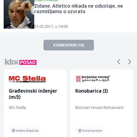
LIGA PRVAKA
Zidane: Atletico nikada ne odustaje, ne
razmišljamo o uzvratu
01.05.2017. u 19:09
KOMENTARI (10)
Građevinski inženjer
Konobarica (ž)
(m/ž)
MC-Stella
Bosnian House Restaurant
Velika Kladuša
Inostranstvo