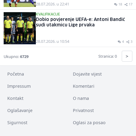
28.07.2026. u 22:41
18
17
KVALIFIKACIJE
Dobio povjerenje UEFA-e: Antoni Bandić
sudi utakmicu Lige prvaka
28.07.2026. u 10:54
4
3
>
Stranica: 0
Ukupno:
6729
Početna
Dojavite vijest
Impressum
Komentari
Kontakt
O nama
Oglašavanje
Privatnost
Sigurnost
Oglasi za posao