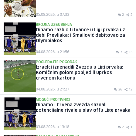
05.08.2026. u 07:33
2
2
BROJNA UZBUĐENJA
Dinamo razbio Litvance u Ligi prvaka uz
debi Prevljaka; i Smajlović debitovao za
Olympiakos
04.08.2026. u 21:56
7
15
POGLEDAJTE POGODAK
Izraelci iznenadili Zvezdu u Ligi prvaka:
Komičnim golom pobijedili uprkos
crvenom kartonu
04.08.2026. u 21:27
26
12
MOGUĆI PROTIVNICI
Dinamo i Crvena zvezda saznali
potencijalne rivale u play offu Lige prvaka
03.08.2026. u 13:18
2
1