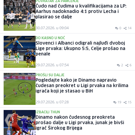
POVRATAK ZA PAMĆENJE
Čudo nad čudima u kvalifikacijama za LP:
Aarhus nadoknadio 4:1 protiv Lecha i
plasirao se dalje
30.07.2026. u 09:04
0
14
DO KASNO U NOĆ
Slovenci i Albanci odigrali najluđi dvoboj
Lige prvaka: Ukupno 5:5, Celje prošao na
penale
29.07.2026. u 07:54
2
6
PROŠLI SU DALJE
Pogledajte kako je Dinamo napravio
čudesan preokret u Ligi prvaka na krilima
igrača koji je stasao u BiH
29.07.2026. u 07:28
19
15
IZBACILI THUN
Dinamo nakon čudesnog preokreta
prošao dalje u Ligi prvaka, junak je bivši
igrač Širokog Brijega