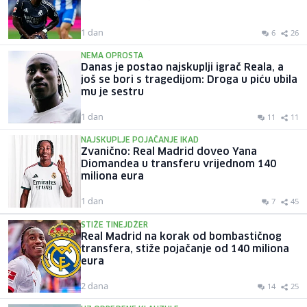
1 dan
6
26
NEMA OPROSTA
Danas je postao najskuplji igrač Reala, a
još se bori s tragedijom: Droga u piću ubila
mu je sestru
1 dan
11
11
NAJSKUPLJE POJAČANJE IKAD
Zvanično: Real Madrid doveo Yana
Diomandea u transferu vrijednom 140
miliona eura
1 dan
7
45
STIŽE TINEJDŽER
Real Madrid na korak od bombastičnog
transfera, stiže pojačanje od 140 miliona
eura
2 dana
14
25