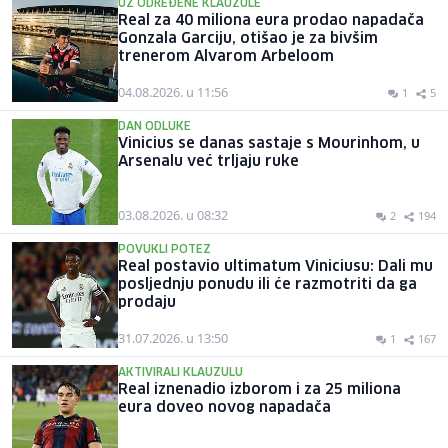
UZ ODREĐENE KLAUZULE
Real za 40 miliona eura prodao napadača
Gonzala Garciju, otišao je za bivšim
trenerom Alvarom Arbeloom
04.08.2026. u 11:56
1
5
DAN ODLUKE
Vinicius se danas sastaje s Mourinhom, u
Arsenalu već trljaju ruke
03.08.2026. u 08:32
2
194
POVUKLI POTEZ
Real postavio ultimatum Viniciusu: Dali mu
posljednju ponudu ili će razmotriti da ga
prodaju
31.07.2026. u 13:50
1
167
AKTIVIRALI KLAUZULU
Real iznenadio izborom i za 25 miliona
eura doveo novog napadača