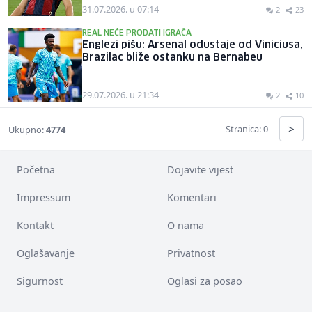
31.07.2026. u 07:14
2
23
REAL NEĆE PRODATI IGRAČA
Englezi pišu: Arsenal odustaje od Viniciusa,
Brazilac bliže ostanku na Bernabeu
29.07.2026. u 21:34
2
10
>
Stranica: 0
Ukupno:
4774
Početna
Dojavite vijest
Impressum
Komentari
Kontakt
O nama
Oglašavanje
Privatnost
Sigurnost
Oglasi za posao