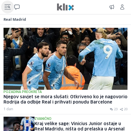
Real Madrid
POZADINA PREOKRETA
Njegov savjet se mora slušati: Otkriveno ko je nagovorio
Rodrija da odbije Real i prihvati ponudu Barcelone
1 dan
23
20
ZVANIČNO
Kraj velike sage: Vinicius Junior ostaje u
Real Madridu, ništa od prelaska u Arsenal