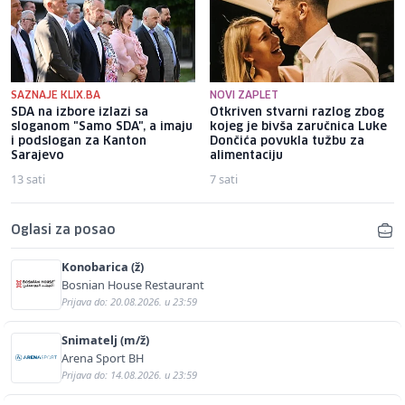
SAZNAJE KLIX.BA
NOVI ZAPLET
SDA na izbore izlazi sa
Otkriven stvarni razlog zbog
sloganom "Samo SDA", a imaju
kojeg je bivša zaručnica Luke
i podslogan za Kanton
Dončića povukla tužbu za
Sarajevo
alimentaciju
13 sati
7 sati
Oglasi za posao
Konobarica (ž)
Bosnian House Restaurant
Prijava do: 20.08.2026. u 23:59
Snimatelj (m/ž)
Arena Sport BH
Prijava do: 14.08.2026. u 23:59