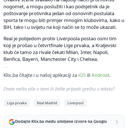
nogomet, a mogu poslužiti i kao podsjetnik da je
poštovanje protivnika jedan od osnovnih postulata
sporta te mogu biti primjer mnogim klubovima, kako u
BiH, tako i u svijetu na koji način se to može ukazati.
Real je pobjedom protiv Liverpoola postao osmi tim
koji je prošao u četvrtfinale Lige prvaka, a Kraljevski
klub će tamo za rivale čekati Milan, Inter, Napoli,
Benfica, Bayern, Manchester City i Chelsea.
Klix.ba čitajte i u našoj aplikaciji za
iOS
ili
Android
.
Znate nešto više o temi ili želite prijaviti grešku u tekstu?
Liga prvaka
Real Madrid
Liverpool
Dodajte Klix.ba među omiljene izvore na Googlu