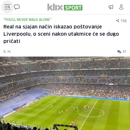
156
"YOU'LL NEVER WALK ALONE"
Real na sjajan način iskazao poštovanje
Liverpoolu, o sceni nakon utakmice će se dugo
pričati
K. H.
31