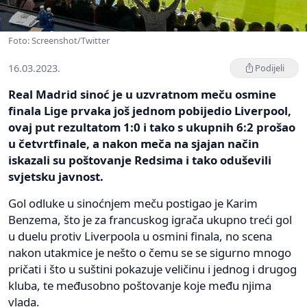
Foto: Screenshot/Twitter
16.03.2023.
Podijeli
Real Madrid sinoć je u uzvratnom meču osmine
finala Lige prvaka još jednom pobijedio Liverpool,
ovaj put rezultatom 1:0 i tako s ukupnih 6:2 prošao
u četvrtfinale, a nakon meča na sjajan način
iskazali su poštovanje Redsima i tako oduševili
svjetsku javnost.
Gol odluke u sinoćnjem meču postigao je Karim
Benzema, što je za francuskog igrača ukupno treći gol
u duelu protiv Liverpoola u osmini finala, no scena
nakon utakmice je nešto o čemu se se sigurno mnogo
pričati i što u suštini pokazuje veličinu i jednog i drugog
kluba, te međusobno poštovanje koje među njima
vlada.