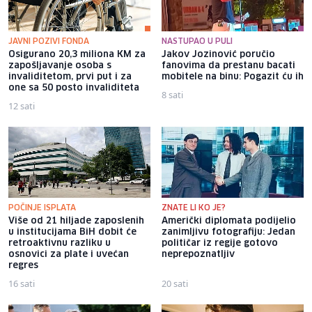
JAVNI POZIVI FONDA
NASTUPAO U PULI
Osigurano 20,3 miliona KM za
Jakov Jozinović poručio
zapošljavanje osoba s
fanovima da prestanu bacati
invaliditetom, prvi put i za
mobitele na binu: Pogazit ću ih
one sa 50 posto invaliditeta
8 sati
12 sati
POČINJE ISPLATA
ZNATE LI KO JE?
Više od 21 hiljade zaposlenih
Američki diplomata podijelio
u institucijama BiH dobit će
zanimljivu fotografiju: Jedan
retroaktivnu razliku u
političar iz regije gotovo
osnovici za plate i uvećan
neprepoznatljiv
regres
16 sati
20 sati