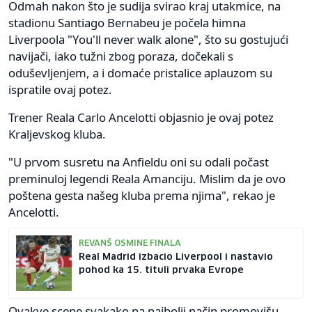
Odmah nakon što je sudija svirao kraj utakmice, na
stadionu Santiago Bernabeu je počela himna
Liverpoola "You'll never walk alone", što su gostujući
navijači, iako tužni zbog poraza, dočekali s
oduševljenjem, a i domaće pristalice aplauzom su
ispratile ovaj potez.
Trener Reala Carlo Ancelotti objasnio je ovaj potez
Kraljevskog kluba.
"U prvom susretu na Anfieldu oni su odali počast
preminuloj legendi Reala Amanciju. Mislim da je ovo
poštena gesta našeg kluba prema njima", rekao je
Ancelotti.
REVANŠ OSMINE FINALA
Real Madrid izbacio Liverpool i nastavio
pohod ka 15. tituli prvaka Evrope
Ovakve scene svakako na najbolji način promovišu