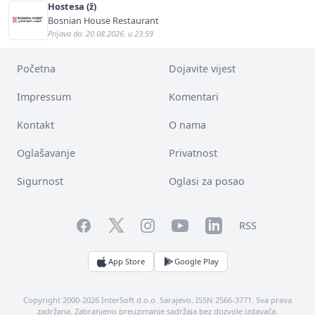
Hostesa (ž)
Bosnian House Restaurant
Prijava do: 20.08.2026. u 23:59
Početna
Dojavite vijest
Impressum
Komentari
Kontakt
O nama
Oglašavanje
Privatnost
Sigurnost
Oglasi za posao
Facebook
YouTube
LinkedIn
Twitter
Instagram
RSS
App Store
Google Play
Copyright 2000-2026 InterSoft d.o.o. Sarajevo. ISSN 2566-3771. Sva prava
zadržana. Zabranjeno preuzimanje sadržaja bez dozvole izdavača.