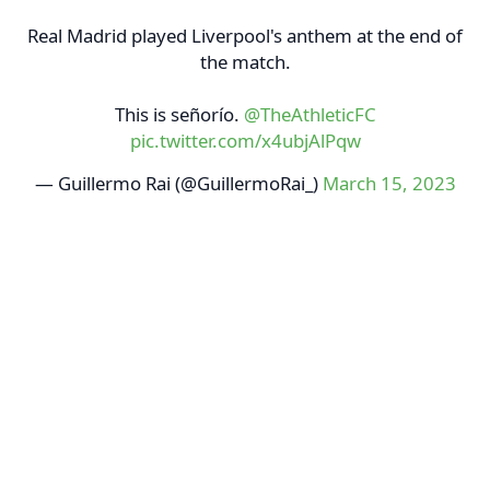
Real Madrid played Liverpool's anthem at the end of
the match.
This is señorío.
@TheAthleticFC
pic.twitter.com/x4ubjAlPqw
— Guillermo Rai (@GuillermoRai_)
March 15, 2023