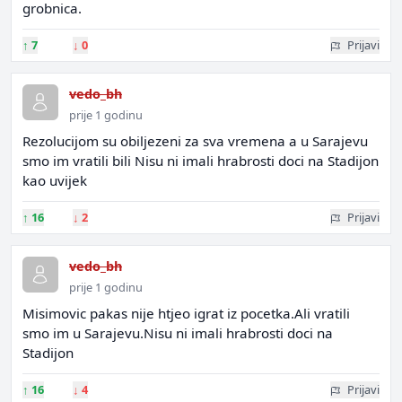
grobnica.
↑
7
↓
0
Prijavi
vedo_bh
prije 1 godinu
Rezolucijom su obiljezeni za sva vremena a u Sarajevu
smo im vratili bili Nisu ni imali hrabrosti doci na Stadijon
kao uvijek
↑
16
↓
2
Prijavi
vedo_bh
prije 1 godinu
Misimovic pakas nije htjeo igrat iz pocetka.Ali vratili
smo im u Sarajevu.Nisu ni imali hrabrosti doci na
Stadijon
↑
16
↓
4
Prijavi