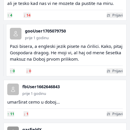
ali je tesko kad nas vi ne mozete da pustite na miru.
↑
4
↓
14
Prijavi
gooUser1705079750
prije 1 godinu
Pazi bisera, a engleski jezik pisete na ćirilici. Kako, pitaj
Gospodara dragog. He moji vi, al haj od mene šesetka
maksuz na Doboj prvom prilikom.
↑
0
↓
0
Prijavi
fbUser1662646843
prije 1 godinu
umarširat cemo u doboj...
↑
11
↓
1
Prijavi
garfieldX