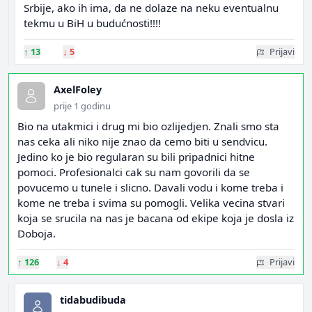
Srbije, ako ih ima, da ne dolaze na neku eventualnu
tekmu u BiH u budućnosti!!!!
↑
13
↓
5
Prijavi
AxelFoley
prije 1 godinu
Bio na utakmici i drug mi bio ozlijedjen. Znali smo sta
nas ceka ali niko nije znao da cemo biti u sendvicu.
Jedino ko je bio regularan su bili pripadnici hitne
pomoci. Profesionalci cak su nam govorili da se
povucemo u tunele i slicno. Davali vodu i kome treba i
kome ne treba i svima su pomogli. Velika vecina stvari
koja se srucila na nas je bacana od ekipe koja je dosla iz
Doboja.
↑
126
↓
4
Prijavi
tidabudibuda