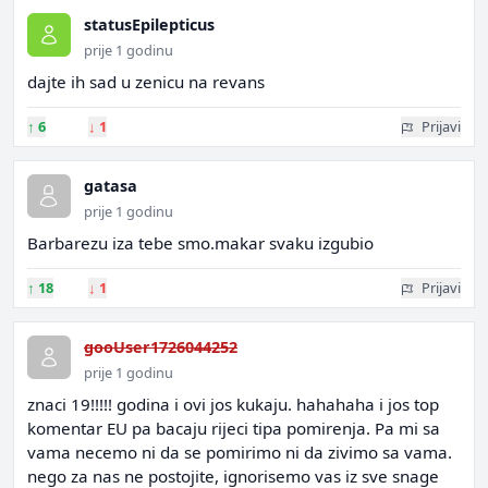
statusEpilepticus
prije 1 godinu
dajte ih sad u zenicu na revans
↑
6
↓
1
Prijavi
gatasa
prije 1 godinu
Barbarezu iza tebe smo.makar svaku izgubio
↑
18
↓
1
Prijavi
gooUser1726044252
prije 1 godinu
znaci 19!!!!! godina i ovi jos kukaju. hahahaha i jos top
komentar EU pa bacaju rijeci tipa pomirenja. Pa mi sa
vama necemo ni da se pomirimo ni da zivimo sa vama.
nego za nas ne postojite, ignorisemo vas iz sve snage