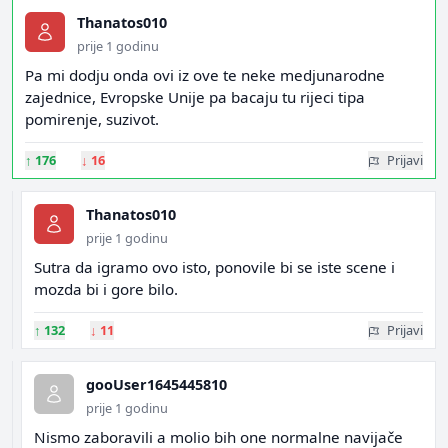
Thanatos010
prije 1 godinu
Pa mi dodju onda ovi iz ove te neke medjunarodne
zajednice, Evropske Unije pa bacaju tu rijeci tipa
pomirenje, suzivot.
↑
176
↓
16
Prijavi
Thanatos010
prije 1 godinu
Sutra da igramo ovo isto, ponovile bi se iste scene i
mozda bi i gore bilo.
↑
132
↓
11
Prijavi
gooUser1645445810
prije 1 godinu
Nismo zaboravili a molio bih one normalne navijače