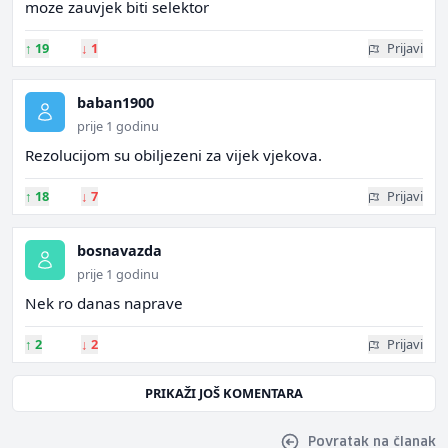
moze zauvjek biti selektor
↑
19
↓
1
Prijavi
baban1900
prije 1 godinu
Rezolucijom su obiljezeni za vijek vjekova.
↑
18
↓
7
Prijavi
bosnavazda
prije 1 godinu
Nek ro danas naprave
↑
2
↓
2
Prijavi
PRIKAŽI JOŠ KOMENTARA
Povratak na članak