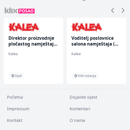
Direktor proizvodnje
Voditelj poslovnice
pločastog namještaja
salona namještaja (m/
(m/ž)
ž)
Kalea
Kalea
Ilijaš
Više lokacija
Početna
Dojavite vijest
Impressum
Komentari
Kontakt
O nama