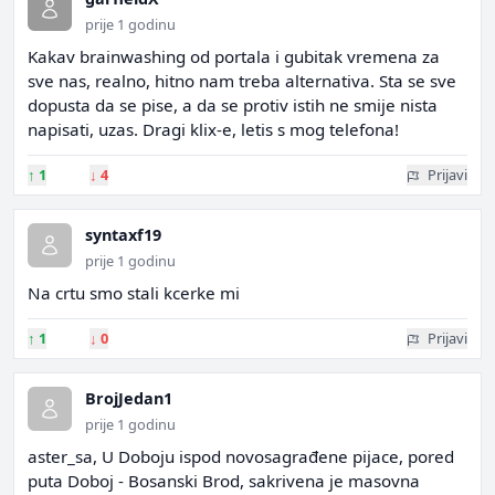
prije 1 godinu
Kakav brainwashing od portala i gubitak vremena za
sve nas, realno, hitno nam treba alternativa. Sta se sve
dopusta da se pise, a da se protiv istih ne smije nista
napisati, uzas. Dragi klix-e, letis s mog telefona!
↑
1
↓
4
Prijavi
syntaxf19
prije 1 godinu
Na crtu smo stali kcerke mi
↑
1
↓
0
Prijavi
BrojJedan1
prije 1 godinu
aster_sa, U Doboju ispod novosagrađene pijace, pored
puta Doboj - Bosanski Brod, sakrivena je masovna