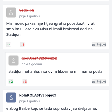
vedo_bh
prije 1 godinu
Misimovic pakas nije htjeo igrat iz pocetka.Ali vratili
smo im u Sarajevu.Nisu ni imali hrabrosti doci na
Stadijon
↑
4
↓
5
Prijavi
gooUser1726044252
prije 1 godinu
stadiJon hahahha. i sa ovim likovima mi imamo posla.
↑
2
↓
3
Prijavi
kolaKOLASIVEboje69
prije 1 godinu
e zbog Barbe kojo se tada suprostavljao divljacima,