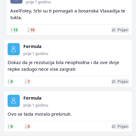
prije 1 godinu
AxelFoley, Srbi su ti pomagali a bosanska VIaxadija te
tukla.
↑
13
↓
10
Prijavi
Formula
prije 1 godinu
Dokaz da je rezolucija bila neophodna i da ove dvije
repke zadugo nece vise zaigrati
↑
0
↓
1
Prijavi
Formula
prije 1 godinu
Ovo se tada moralo prekinuti.
↑
0
↓
0
Prijavi