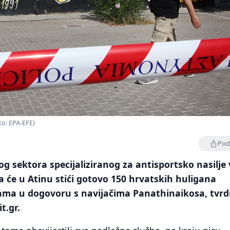
to: EPA-EFE)
Podi
og sektora specijaliziranog za antisportsko nasilje
 će u Atinu stići gotovo 150 hrvatskih huligana
ma u dogovoru s navijačima Panathinaikosa, tvrd
t.gr.