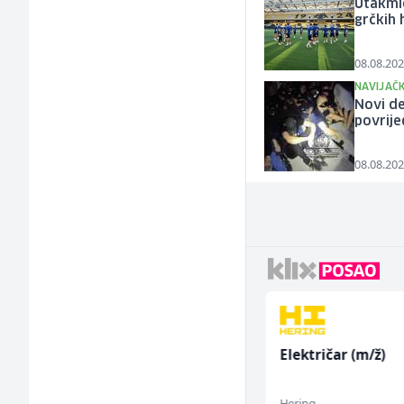
Utakmi
grčkih 
08.08.202
NAVIJAČK
Novi de
povrije
08.08.202
Električar - Radnik na
Električar (m/ž)
tehničkom održavanju
(m/ž)
Amko komerc
Hering