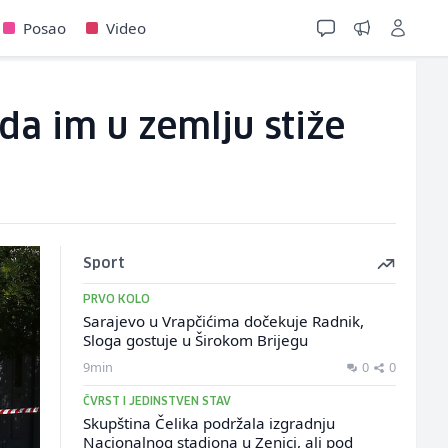
Posao
Video
da im u zemlju stiže
Sport
PRVO KOLO
Sarajevo u Vrapčićima dočekuje Radnik,
Sloga gostuje u Širokom Brijegu
9min
0
0
ČVRST I JEDINSTVEN STAV
Skupština Čelika podržala izgradnju
Nacionalnog stadiona u Zenici, ali pod