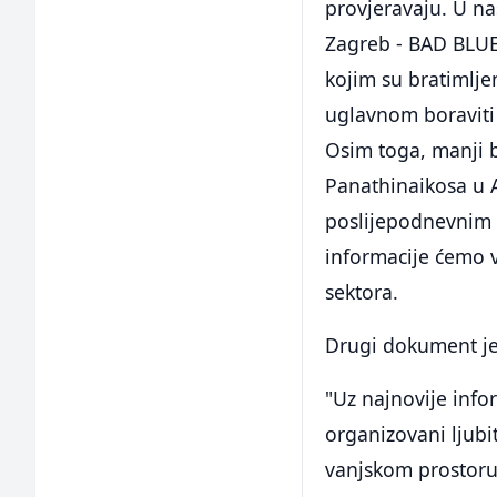
provjeravaju. U n
Zagreb - BAD BLUE 
kojim su bratimlje
uglavnom boraviti 
Osim toga, manji b
Panathinaikosa u Al
poslijepodnevnim s
informacije ćemo 
sektora.
Drugi dokument je
"Uz najnovije infor
organizovani ljubi
vanjskom prostoru