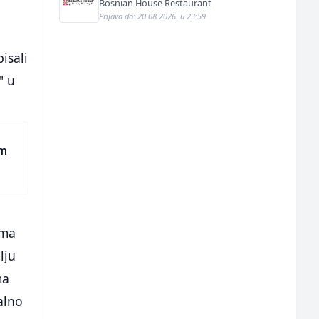
Bosnian House Restaurant
Prijava do: 20.08.2026. u 23:59
isali
" u
am
ema
lju
ma
alno