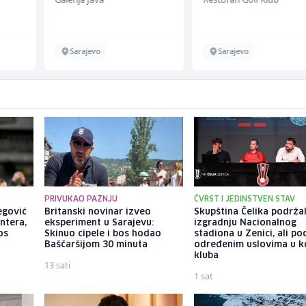
Sarajevo
Sarajevo
PRIVUKAO PAŽNJU
ČVRST I JEDINSTVEN STAV
begović
Britanski novinar izveo
Skupština Čelika podrža
ntera,
eksperiment u Sarajevu:
izgradnju Nacionalnog
os
Skinuo cipele i bos hodao
stadiona u Zenici, ali po
Baščaršijom 30 minuta
određenim uslovima u k
kluba
13 sati
1 sat