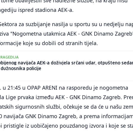
tome obavijestili sve nadležne službe, na kraju nisu
tragediju ispred stadiona AEK-a.
Sektora za suzbijanje nasilja u sportu su u nedjelju nap
aziva "Nogometna utakmica AEK - GNK Dinamo Zagreb
formacije koje su dobili od stranih tijela.
TRAGEDIJA
bijenog navijača AEK-a doživjela srčani udar, otpušteno sed
 dužnosnika policije
3. u 21:45 u OPAP ARENI na rasporedu je nogometna
ola Lige prvaka između AEK - GNK Dinamo Zagreb. Pr
tskih sigurnosnih službi, očekuje se da će u našu zem
0 navijača GNK Dinamo Zagreb, a prema informacija
i pristigle iz uobičajeno pouzdanog izvora i koje se st