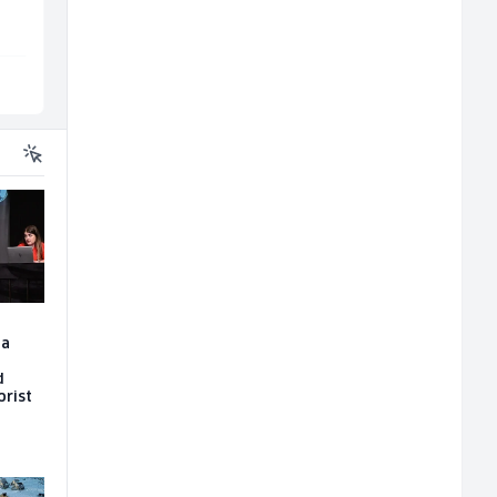
Sarajevo
Više lokacija
la
d
orist