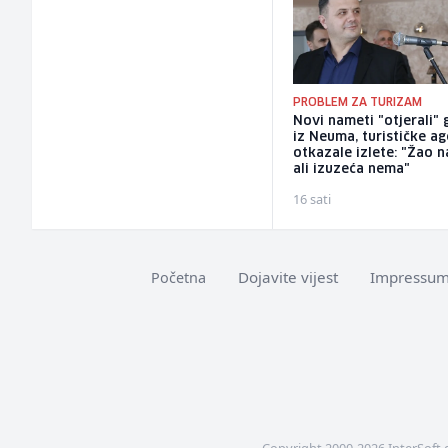
PROBLEM ZA TURIZAM
Novi nameti "otjerali" 
iz Neuma, turističke ag
otkazale izlete: "Žao n
ali izuzeća nema"
16 sati
Dojavite vijest
Impressu
Početna
Copyright 2000-2026 InterSoft 