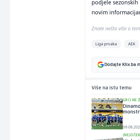
podjele sezonskih 
novim informacija
Znate nešto više o temi 
Liga prvaka
AEK
Dodajte Klix.ba 
Više na istu temu
GRCI NE 
Dinamo
monstr
09.08.202
(NE)OČE