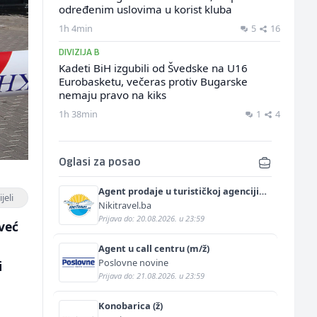
određenim uslovima u korist kluba
1h 4min
5
16
DIVIZIJA B
Kadeti BiH izgubili od Švedske na U16
Eurobasketu, večeras protiv Bugarske
nemaju pravo na kiks
1h 38min
1
4
Oglasi za posao
Agent prodaje u turističkoj agenciji
jeli
(m/ž)
Nikitravel.ba
Prijava do: 20.08.2026. u 23:59
 već
Agent u call centru (m/ž)
Poslovne novine
i
Prijava do: 21.08.2026. u 23:59
Konobarica (ž)