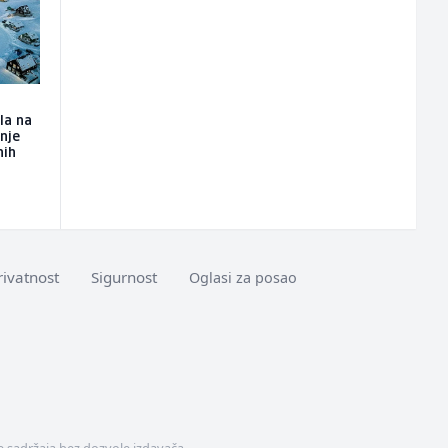
la na
nje
nih
rivatnost
Sigurnost
Oglasi za posao
 sadržaja bez dozvole izdavača.