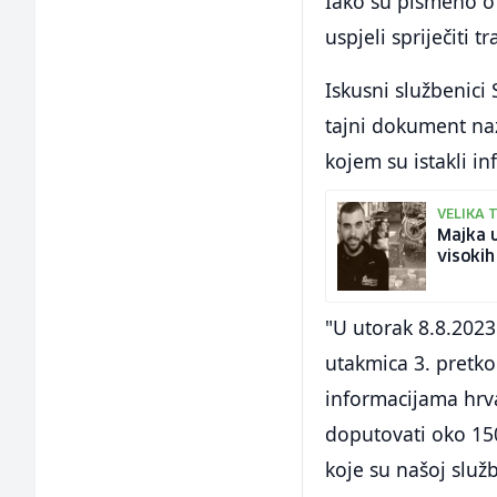
Iako su pismeno o 
uspjeli spriječiti 
Iskusni službenici 
tajni dokument n
kojem su istakli in
VELIKA 
Majka u
visokih
"U utorak 8.8.202
utakmica 3. pretk
informacijama hrva
doputovati oko 15
koje su našoj služb