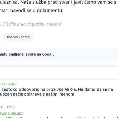
ulaznica. Naša služba prati stvar i javit ćemo vam se s
ma", navodi se u dokumentu.
ili želite prijaviti grešku u tekstu?
Dinamo Zagreb
među omiljene izvore na Googlu
ŽELE IGRATI
 žestoko odgovorio na prozivke AEK-a: Ne damo da se na
uozan način poigrava s našim imenom
3. u 12:53
KIVANA ODLUKA