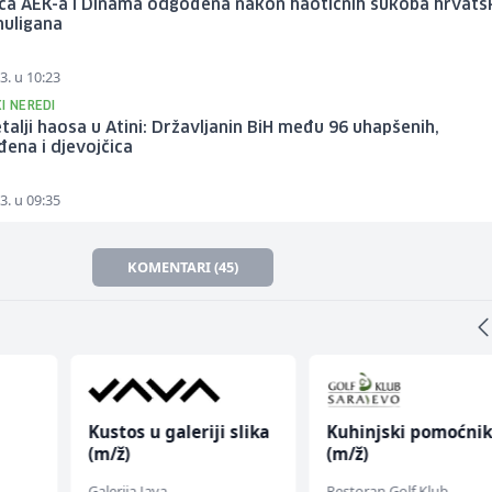
ca AEK-a i Dinama odgođena nakon haotičnih sukoba hrvatsk
huligana
3. u 10:23
I NEREDI
talji haosa u Atini: Državljanin BiH među 96 uhapšenih,
đena i djevojčica
3. u 09:35
KOMENTARI (45)
Kustos u galeriji slika
Kuhinjski pomoćni
(m/ž)
(m/ž)
Galerija Java
Restoran Golf Klub