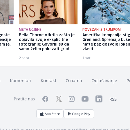
META UCJENE
POVEZANI S TRUMPOM
goste
Bella Thorne otkrila zašto je
Američka kompanija stig
encije
objavila svoje eksplicitne
Grenland: Spremaju buše
am je,
fotografije: Govorili su da
nafte bez dozvole lokal
samo želim pokazati grudi
vlasti
2 sata
1 sat
m
Komentari
Kontakt
O nama
Oglašavanje
P
Facebook
YouTube
LinkedIn
Twitter
Instagram
RSS
Pratite nas
App Store
Google Play
d.o.o. Sarajevo. ISSN 2566-3771. Sva prava zadržana. Zabranjeno preuzimanje