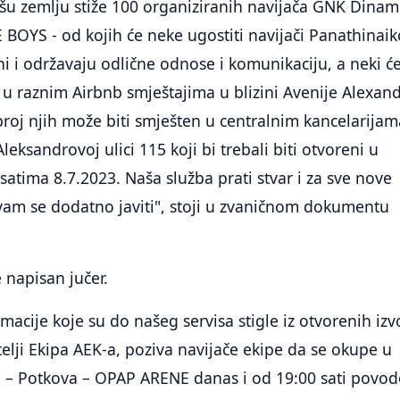
ašu zemlju stiže 100 organiziranih navijača GNK Dina
BOYS - od kojih će neke ugostiti navijači Panathinaik
ni i održavaju odlične odnose i komunikaciju, a neki ć
u raznim Airbnb smještajima u blizini Avenije Alexand
roj njih može biti smješten u centralnim kancelarijam
eksandrovoj ulici 115 koji bi trebali biti otvoreni u
atima 8.7.2023. Naša služba prati stvar i za sve nove
vam se dodatno javiti", stoji u zvaničnom dokumentu
 napisan jučer.
macije koje su do našeg servisa stigle iz otvorenih izv
telji Ekipa AEK-a, poziva navijače ekipe da se okupe u
 – Potkova – OPAP ARENE danas i od 19:00 sati povo