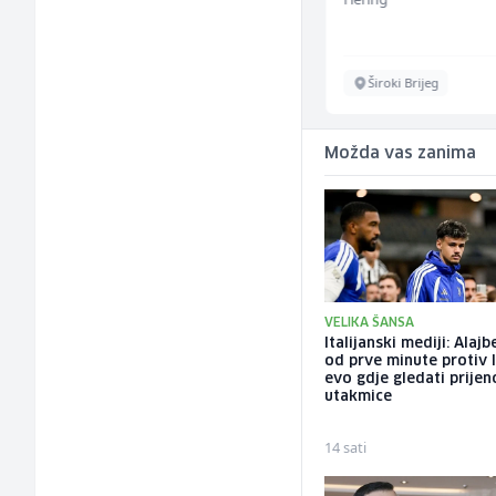
Sarajevo
Široki Brijeg
Možda vas zanima
VELIKA ŠANSA
Italijanski mediji: Alaj
od prve minute protiv I
evo gdje gledati prijen
utakmice
14 sati