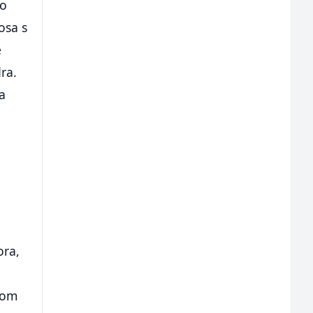
mo
osa s
e
ra.
a
ora,
dom