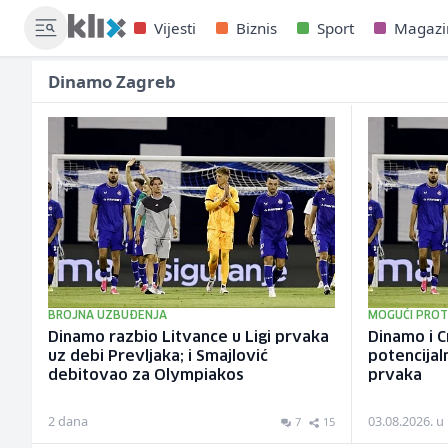
Vijesti
Biznis
Sport
Magazi
Dinamo Zagreb
BROJNA UZBUĐENJA
MOGUĆI PROTI
Dinamo razbio Litvance u Ligi prvaka
Dinamo i C
uz debi Prevljaka; i Smajlović
potencijal
debitovao za Olympiakos
prvaka
2 dana
03.08.2026. u
7
15