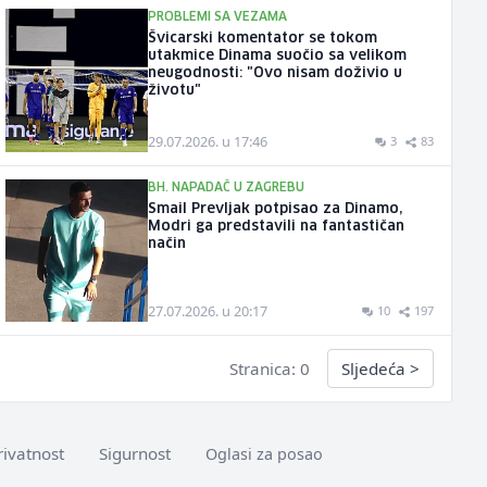
PROBLEMI SA VEZAMA
Švicarski komentator se tokom
utakmice Dinama suočio sa velikom
neugodnosti: "Ovo nisam doživio u
životu"
29.07.2026. u 17:46
3
83
BH. NAPADAČ U ZAGREBU
Smail Prevljak potpisao za Dinamo,
Modri ga predstavili na fantastičan
način
27.07.2026. u 20:17
10
197
Stranica: 0
Sljedeća
>
rivatnost
Sigurnost
Oglasi za posao