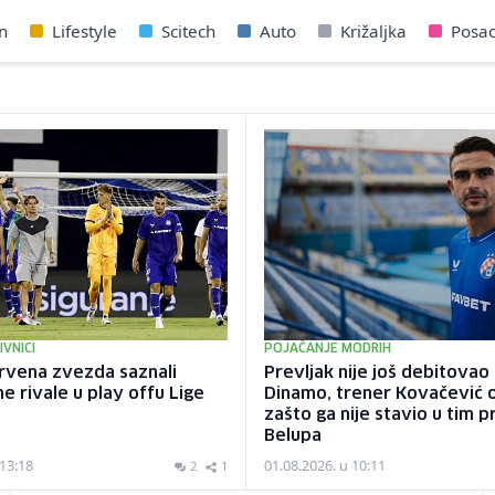
n
Lifestyle
Scitech
Auto
Križaljka
Posa
VNICI
POJAČANJE MODRIH
rvena zvezda saznali
Prevljak nije još debitovao
ne rivale u play offu Lige
Dinamo, trener Kovačević 
zašto ga nije stavio u tim p
Belupa
 13:18
01.08.2026. u 10:11
2
1