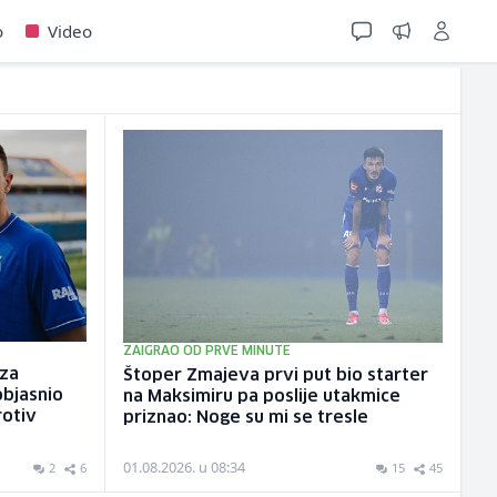
o
Video
ZAIGRAO OD PRVE MINUTE
 za
Štoper Zmajeva prvi put bio starter
objasnio
na Maksimiru pa poslije utakmice
rotiv
priznao: Noge su mi se tresle
01.08.2026. u 08:34
2
6
15
45