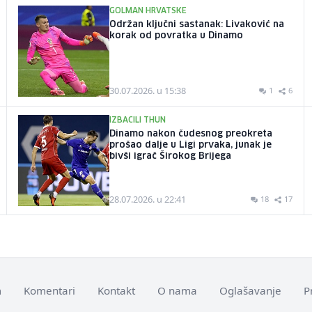
GOLMAN HRVATSKE
Održan ključni sastanak: Livaković na
korak od povratka u Dinamo
30.07.2026. u 15:38
1
6
IZBACILI THUN
Dinamo nakon čudesnog preokreta
prošao dalje u Ligi prvaka, junak je
bivši igrač Širokog Brijega
28.07.2026. u 22:41
18
17
m
Komentari
Kontakt
O nama
Oglašavanje
P