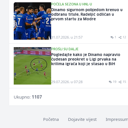
POČELA SEZONA U HNL-U
Dinamo sigurnom pobjedom krenuo u
odbranu titule, Radeljić odličan u
prvom startu za Modre
31.07.2026. u 21:57
1
12
PROŠLI SU DALJE
Pogledajte kako je Dinamo napravio
čudesan preokret u Ligi prvaka na
krilima igrača koji je stasao u BiH
29.07.2026. u 07:28
19
15
Ukupno:
1107
Dojavite vijest
Impressu
Početna