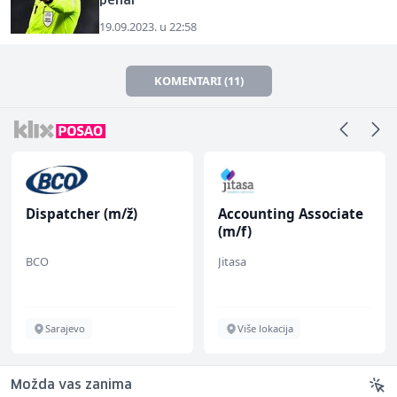
penal
19.09.2023. u 22:58
KOMENTARI (11)
Dispatcher (m/ž)
Accounting Associate
(m/f)
BCO
Jitasa
Sarajevo
Više lokacija
Možda vas zanima