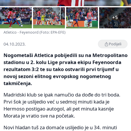
+5
Atletico - Feyenoord (Foto: EPA-EFE)
04.10.2023.
Podijeli
Nogometaši Atletica pobijedili su na Metropolitano
stadionu u 2. kolu Lige prvaka ekipu Feyenoorda
rezultatom 3:2 te su tako ostvarili prvi trijumf u
novoj sezoni elitnog evropskog nogometnog
takmičenja.
Madridski klub se ipak namučio da dođe do tri boda.
Prvi šok je uslijedio već u sedmoj minuti kada je
Hermoso postigao autogol, ali pet minuta kasnije
Morata je vratio sve na početak.
Novi hladan tuš za domaće uslijedio je u 34. minuti