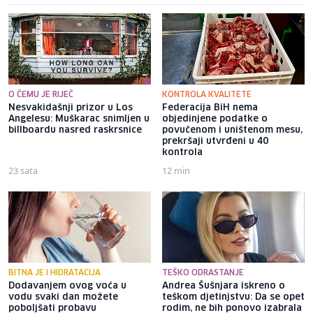
O ČEMU JE RIJEČ
KONTROLA KVALITETE
Nesvakidašnji prizor u Los
Federacija BiH nema
Angelesu: Muškarac snimljen u
objedinjene podatke o
billboardu nasred raskrsnice
povučenom i uništenom mesu,
prekršaji utvrđeni u 40
kontrola
23 sata
12 min
BITNA JE I HIDRATACIJA
TEŠKO ODRASTANJE
Dodavanjem ovog voća u
Andrea Šušnjara iskreno o
vodu svaki dan možete
teškom djetinjstvu: Da se opet
poboljšati probavu
rodim, ne bih ponovo izabrala