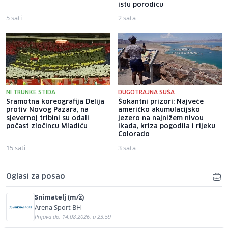
istu porodicu
5 sati
2 sata
NI TRUNKE STIDA
DUGOTRAJNA SUŠA
Sramotna koreografija Delija
Šokantni prizori: Najveće
protiv Novog Pazara, na
američko akumulacijsko
sjevernoj tribini su odali
jezero na najnižem nivou
počast zločincu Mladiću
ikada, kriza pogodila i rijeku
Colorado
15 sati
3 sata
Oglasi za posao
Snimatelj (m/ž)
Arena Sport BH
Prijava do: 14.08.2026. u 23:59