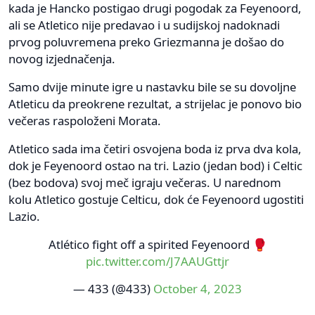
kada je Hancko postigao drugi pogodak za Feyenoord,
ali se Atletico nije predavao i u sudijskoj nadoknadi
prvog poluvremena preko Griezmanna je došao do
novog izjednačenja.
Samo dvije minute igre u nastavku bile se su dovoljne
Atleticu da preokrene rezultat, a strijelac je ponovo bio
večeras raspoloženi Morata.
Atletico sada ima četiri osvojena boda iz prva dva kola,
dok je Feyenoord ostao na tri. Lazio (jedan bod) i Celtic
(bez bodova) svoj meč igraju večeras. U narednom
kolu Atletico gostuje Celticu, dok će Feyenoord ugostiti
Lazio.
Atlético fight off a spirited Feyenoord 🥊
pic.twitter.com/J7AAUGttjr
— 433 (@433)
October 4, 2023