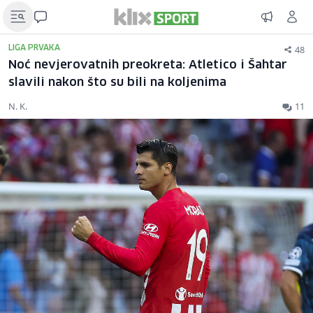
48
LIGA PRVAKA
Noć nevjerovatnih preokreta: Atletico i Šahtar
slavili nakon što su bili na koljenima
N. K.
11