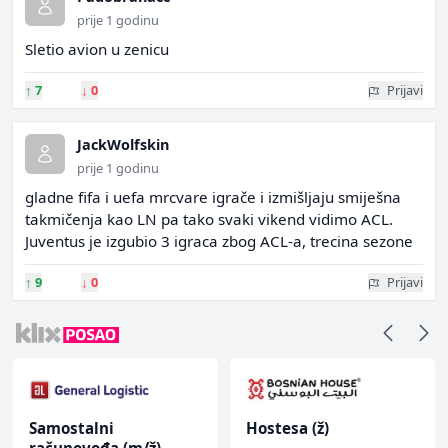
prije 1 godinu
Sletio avion u zenicu
↑
7
↓
0
Prijavi
JackWolfskin
prije 1 godinu
gladne fifa i uefa mrcvare igrače i izmišljaju smiješna
takmičenja kao LN pa tako svaki vikend vidimo ACL.
Juventus je izgubio 3 igraca zbog ACL-a, trecina sezone
↑
9
↓
0
Prijavi
Samostalni
Hostesa (ž)