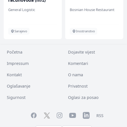
računovođa (m/ž)
General Logistic
Bosnian House Restaurant
Sarajevo
Inostranstvo
Početna
Dojavite vijest
Impressum
Komentari
Kontakt
O nama
Oglašavanje
Privatnost
Sigurnost
Oglasi za posao
Facebook
YouTube
LinkedIn
Twitter
Instagram
RSS