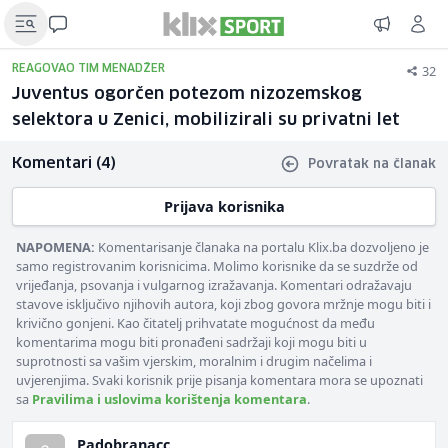
32
REAGOVAO TIM MENADŽER
Juventus ogorčen potezom nizozemskog
selektora u Zenici, mobilizirali su privatni let
Komentari (4)
Povratak na članak
Prijava korisnika
NAPOMENA:
Komentarisanje članaka na portalu Klix.ba dozvoljeno je
samo registrovanim korisnicima. Molimo korisnike da se suzdrže od
vrijeđanja, psovanja i vulgarnog izražavanja. Komentari odražavaju
stavove isključivo njihovih autora, koji zbog govora mržnje mogu biti i
krivično gonjeni. Kao čitatelj prihvatate mogućnost da među
komentarima mogu biti pronađeni sadržaji koji mogu biti u
suprotnosti sa vašim vjerskim, moralnim i drugim načelima i
uvjerenjima. Svaki korisnik prije pisanja komentara mora se upoznati
sa
Pravilima i uslovima korištenja komentara
.
Padobranacc