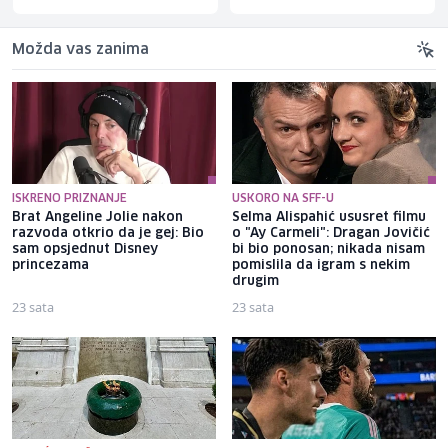
Možda vas zanima
ISKRENO PRIZNANJE
USKORO NA SFF-U
Brat Angeline Jolie nakon
Selma Alispahić ususret filmu
razvoda otkrio da je gej: Bio
o "Ay Carmeli": Dragan Jovičić
sam opsjednut Disney
bi bio ponosan; nikada nisam
princezama
pomislila da igram s nekim
drugim
23 sata
23 sata