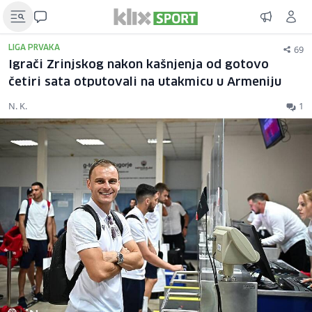
69
LIGA PRVAKA
Igrači Zrinjskog nakon kašnjenja od gotovo
četiri sata otputovali na utakmicu u Armeniju
N. K.
1