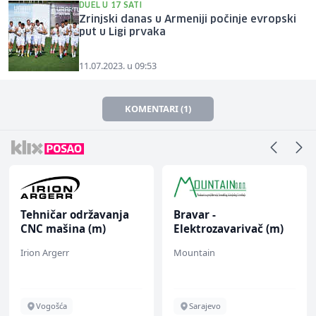
DUEL U 17 SATI
Zrinjski danas u Armeniji počinje evropski
put u Ligi prvaka
11.07.2023. u 09:53
KOMENTARI (1)
Tehničar održavanja
Bravar -
CNC mašina (m)
Elektrozavarivač (m)
Irion Argerr
Mountain
Vogošća
Sarajevo