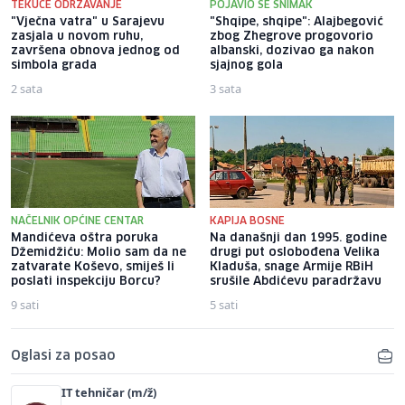
TEKUĆE ODRŽAVANJE
POJAVIO SE SNIMAK
"Vječna vatra" u Sarajevu
"Shqipe, shqipe": Alajbegović
zasjala u novom ruhu,
zbog Zhegrove progovorio
završena obnova jednog od
albanski, dozivao ga nakon
simbola grada
sjajnog gola
2 sata
3 sata
NAČELNIK OPĆINE CENTAR
KAPIJA BOSNE
Mandićeva oštra poruka
Na današnji dan 1995. godine
Džemidžiću: Molio sam da ne
drugi put oslobođena Velika
zatvarate Koševo, smiješ li
Kladuša, snage Armije RBiH
poslati inspekciju Borcu?
srušile Abdićevu paradržavu
9 sati
5 sati
Oglasi za posao
IT tehničar (m/ž)