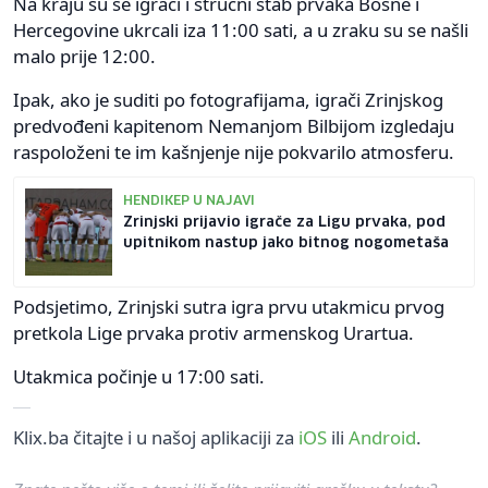
Na kraju su se igrači i stručni štab prvaka Bosne i
Hercegovine ukrcali iza 11:00 sati, a u zraku su se našli
malo prije 12:00.
Ipak, ako je suditi po fotografijama, igrači Zrinjskog
predvođeni kapitenom Nemanjom Bilbijom izgledaju
raspoloženi te im kašnjenje nije pokvarilo atmosferu.
HENDIKEP U NAJAVI
Zrinjski prijavio igrače za Ligu prvaka, pod
upitnikom nastup jako bitnog nogometaša
Podsjetimo, Zrinjski sutra igra prvu utakmicu prvog
pretkola Lige prvaka protiv armenskog Urartua.
Utakmica počinje u 17:00 sati.
Klix.ba čitajte i u našoj aplikaciji za
iOS
ili
Android
.