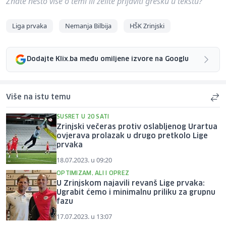
Znate nešto više o temi ili želite prijaviti grešku u tekstu?
Liga prvaka
Nemanja Bilbija
HŠK Zrinjski
Dodajte Klix.ba među omiljene izvore na Googlu
Više na istu temu
SUSRET U 20 SATI
Zrinjski večeras protiv oslabljenog Urartua
ovjerava prolazak u drugo pretkolo Lige
prvaka
18.07.2023. u 09:20
OPTIMIZAM, ALI I OPREZ
U Zrinjskom najavili revanš Lige prvaka:
Ugrabit ćemo i minimalnu priliku za grupnu
fazu
17.07.2023. u 13:07