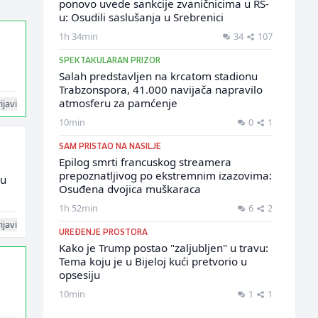
ponovo uvede sankcije zvaničnicima u RS-
u: Osudili saslušanja u Srebrenici
1h 34min
34
107
SPEKTAKULARAN PRIZOR
Salah predstavljen na krcatom stadionu
Trabzonspora, 41.000 navijača napravilo
atmosferu za pamćenje
ijavi
10min
0
1
SAM PRISTAO NA NASILJE
Epilog smrti francuskog streamera
prepoznatljivog po ekstremnim izazovima:
 u
Osuđena dvojica muškaraca
1h 52min
6
2
ijavi
UREĐENJE PROSTORA
Kako je Trump postao "zaljubljen" u travu:
Tema koju je u Bijeloj kući pretvorio u
opsesiju
10min
1
1