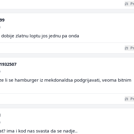
Pr
99
e
dobije zlatnu loptu jos jednu pa onda
Pr
1932507
e
oze li se hamburger iz mekdonaldsa podgrijavati, veoma bitnim
Pr
1
e
at? ima i kod nas svasta da se nadje..