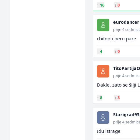
↑
16
↓
0
eurodancer
prije 4 sedmic
chifooti peru pare
↑
4
↓
0
TitoPartija
prije 4 sedmic
Dakle, zato se šilji
↑
8
↓
3
Starigrad93
prije 4 sedmic
Idu istrage