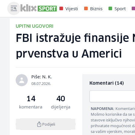
Vijesti
Biznis
Sport
UPITNI UGOVORI
FBI istražuje finansi
prvenstva u Americi
Piše: N. K.
08.07.2026.
Komentari (14)
14
40
komentara
dijeljenja
NAPOMENA:
Komentarisa
Molimo korisnike da se s
stavove isključivo njihov
Podijeli
prihvatate mogućnost da
sa vašim vjerskim, moral