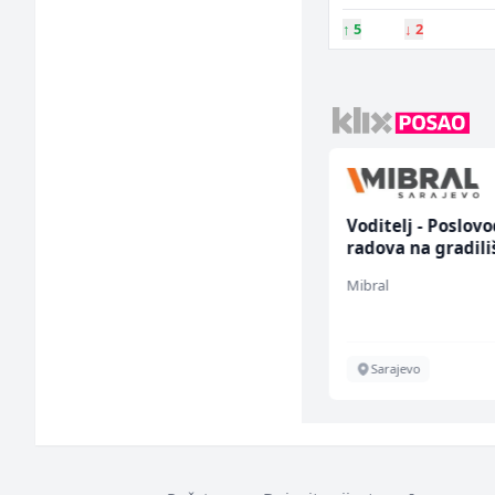
↑
5
↓
2
Sachbearbeiter in der
Voditelj - Poslov
Schaltungsabteilung
radova na gradili
(m/w)
(m/ž)
Servicepoint
Mibral
Sarajevo
Sarajevo