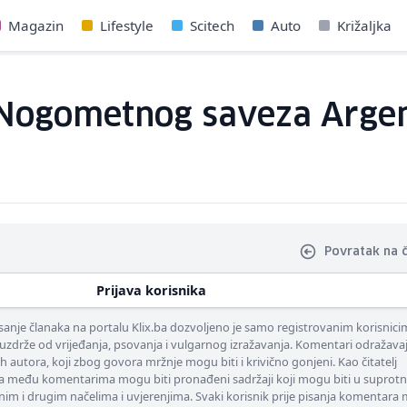
Magazin
Lifestyle
Scitech
Auto
Križaljka
je Nogometnog saveza Arge
Povratak na 
Prijava korisnika
nje članaka na portalu Klix.ba dozvoljeno je samo registrovanim korisnici
uzdrže od vrijeđanja, psovanja i vulgarnog izražavanja. Komentari odražava
ih autora, koji zbog govora mržnje mogu biti i krivično gonjeni. Kao čitatelj
 među komentarima mogu biti pronađeni sadržaji koji mogu biti u suprotn
nim i drugim načelima i uvjerenjima. Svaki korisnik prije pisanja komentara