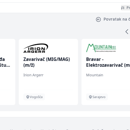
Pr
Povratak na 
ođa
Zavarivač (MIG/MAG)
Bravar -
štu
(m/ž)
Elektrozavarivač (m
Irion Argerr
Mountain
Vogošća
Sarajevo