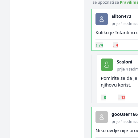
se upoznati sa
Pravilim
Ellton472
prije 4 sedmic
Koliko je Infantinu 
↑
74
↓
4
Scaloni
prije 4 sed
Pomirite se da je
njihovu korist.
↑
3
↓
12
gooUser166
prije 4 sedmic
Niko ovdje nije pro