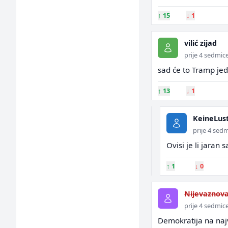
↑
15
↓
1
vilić zijad
prije 4 sedmic
sad će to Tramp jed
↑
13
↓
1
KeineLus
prije 4 sed
Ovisi je li jaran 
↑
1
↓
0
Nijevaznov
prije 4 sedmic
Demokratija na naj