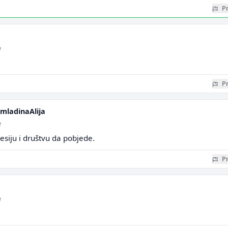
Pr
e
Pr
OmladinaAlija
e
 Lesiju i društvu da pobjede.
Pr
e