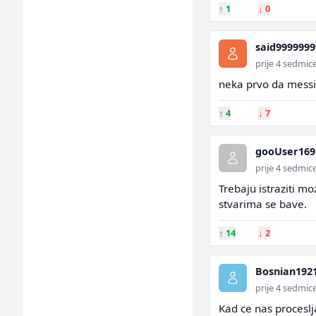
↑
1
↓
0
said9999999
prije 4 sedmic
neka prvo da messi 
↑
4
↓
7
gooUser169
prije 4 sedmic
Trebaju istraziti m
stvarima se bave.
↑
14
↓
2
Bosnian192
prije 4 sedmic
Kad ce nas proceslj