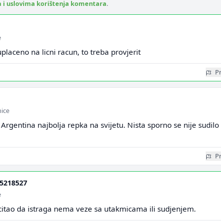
a i uslovima korištenja komentara
.
e
uplaceno na licni racun, to treba provjerit
Pr
mice
 Argentina najbolja repka na svijetu. Nista sporno se nije sudilo
Pr
5218527
e
citao da istraga nema veze sa utakmicama ili sudjenjem.