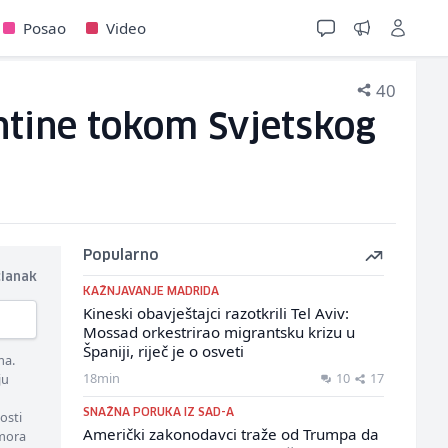
Posao
Video
40
ntine tokom Svjetskog
Popularno
članak
KAŽNJAVANJE MADRIDA
Kineski obavještajci razotkrili Tel Aviv:
Mossad orkestrirao migrantsku krizu u
Španiji, riječ je o osveti
ma.
18min
10
17
ju
SNAŽNA PORUKA IZ SAD-A
osti
Američki zakonodavci traže od Trumpa da
 mora