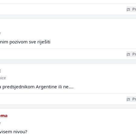
Pr
e
nim pozivom sve riješiti
Pr
t
mice
sa predsjednikom Argentine ili ne....
Pr
ama
e
visem nivou?