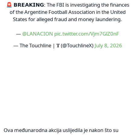
🚨 𝗕𝗥𝗘𝗔𝗞𝗜𝗡𝗚: The FBI is investigating the finances
of the Argentine Football Association in the United
States for alleged fraud and money laundering.
—
@LANACION
pic.twitter.com/Vjm7GlZ0nF
— The Touchline | 𝐓 (@TouchlineX)
July 8, 2026
Ova međunarodna akcija uslijedila je nakon što su