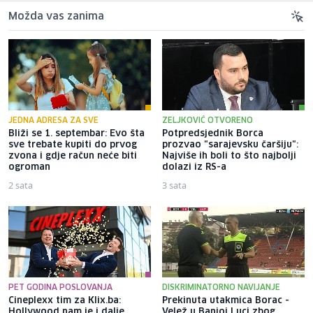
Možda vas zanima
JEDNA ADRESA ZA SVE
ZELJKOVIĆ OTVORENO
Bliži se 1. septembar: Evo šta
Potpredsjednik Borca
sve trebate kupiti do prvog
prozvao "sarajevsku čaršiju":
zvona i gdje račun neće biti
Najviše ih boli to što najbolji
ogroman
dolazi iz RS-a
2 sata
3 sata
PET GODINA POSLOVANJA
DISKRIMINATORNO NAVIJANJE
Cineplexx tim za Klix.ba:
Prekinuta utakmica Borac -
Hollywood nam je i dalje
Velež u Banjoj Luci zbog