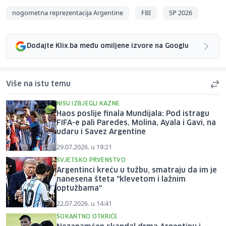
nogometna reprezentacija Argentine
FBI
SP 2026
Dodajte Klix.ba među omiljene izvore na Googlu
Više na istu temu
NISU IZBJEGLI KAZNE
Haos poslije finala Mundijala: Pod istragu
FIFA-e pali Paredes, Molina, Ayala i Gavi, na
udaru i Savez Argentine
29.07.2026. u 19:21
SVJETSKO PRVENSTVO
Argentinci kreću u tužbu, smatraju da im je
nanesena šteta "klevetom i lažnim
optužbama"
22.07.2026. u 14:41
ŠOKANTNO OTKRIĆE