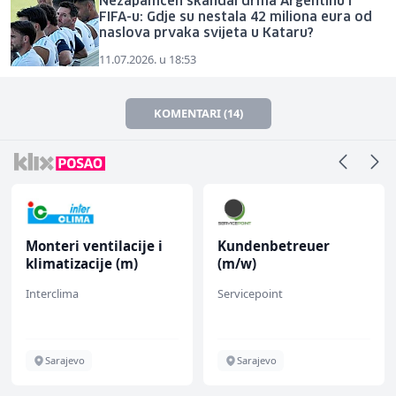
Nezapamćen skandal drma Argentinu i
FIFA-u: Gdje su nestala 42 miliona eura od
naslova prvaka svijeta u Kataru?
11.07.2026. u 18:53
KOMENTARI (14)
Monteri ventilacije i
Kundenbetreuer
klimatizacije (m)
(m/w)
Interclima
Servicepoint
Sarajevo
Sarajevo