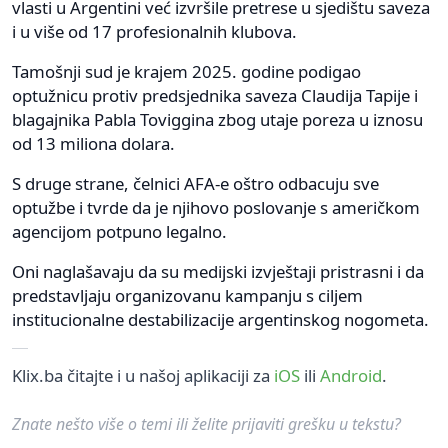
vlasti u Argentini već izvršile pretrese u sjedištu saveza
i u više od 17 profesionalnih klubova.
Tamošnji sud je krajem 2025. godine podigao
optužnicu protiv predsjednika saveza Claudija Tapije i
blagajnika Pabla Toviggina zbog utaje poreza u iznosu
od 13 miliona dolara.
S druge strane, čelnici AFA-e oštro odbacuju sve
optužbe i tvrde da je njihovo poslovanje s američkom
agencijom potpuno legalno.
Oni naglašavaju da su medijski izvještaji pristrasni i da
predstavljaju organizovanu kampanju s ciljem
institucionalne destabilizacije argentinskog nogometa.
Klix.ba čitajte i u našoj aplikaciji za
iOS
ili
Android
.
Znate nešto više o temi ili želite prijaviti grešku u tekstu?