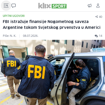
40
UPITNI UGOVORI
FBI istražuje finansije Nogometnog saveza
Argentine tokom Svjetskog prvenstva u Americi
Piše: N. K.
|
08.07.2026.
14