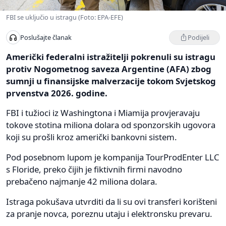
FBI se uključio u istragu (Foto: EPA-EFE)
Podijeli
Poslušajte članak
Američki federalni istražitelji pokrenuli su istragu
protiv Nogometnog saveza Argentine (AFA) zbog
sumnji u finansijske malverzacije tokom Svjetskog
prvenstva 2026. godine.
FBI i tužioci iz Washingtona i Miamija provjeravaju
tokove stotina miliona dolara od sponzorskih ugovora
koji su prošli kroz američki bankovni sistem.
Pod posebnom lupom je kompanija TourProdEnter LLC
s Floride, preko čijih je fiktivnih firmi navodno
prebačeno najmanje 42 miliona dolara.
Istraga pokušava utvrditi da li su ovi transferi korišteni
za pranje novca, poreznu utaju i elektronsku prevaru.