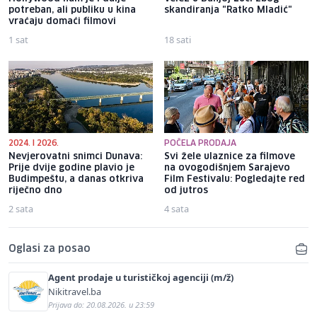
potreban, ali publiku u kina
skandiranja "Ratko Mladić"
vraćaju domaći filmovi
1 sat
18 sati
2024. I 2026.
POČELA PRODAJA
Nevjerovatni snimci Dunava:
Svi žele ulaznice za filmove
Prije dvije godine plavio je
na ovogodišnjem Sarajevo
Budimpeštu, a danas otkriva
Film Festivalu: Pogledajte red
riječno dno
od jutros
2 sata
4 sata
Oglasi za posao
Agent prodaje u turističkoj agenciji (m/ž)
Nikitravel.ba
Prijava do: 20.08.2026. u 23:59