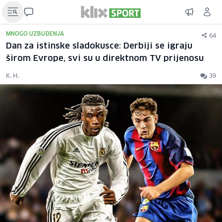
64
MNOGO UZBUĐENJA
Dan za istinske sladokusce: Derbiji se igraju
širom Evrope, svi su u direktnom TV prijenosu
K. H.
39