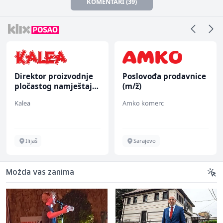
KOMENTARI (39)
Direktor proizvodnje
Poslovođa prodavnice
pločastog namještaja
(m/ž)
(m/ž)
Kalea
Amko komerc
Ilijaš
Sarajevo
Možda vas zanima