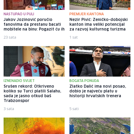
NASTUPAO U PULI
PREMIJER KANTONA
Jakov Jozinović poručio
Nezir Pivić: Zeničko-dobojski
fanovima da prestanu bacati
kanton ima veliki potencijal
mobitele na binu: Pogazit ću ih
za razvoj kulturnog turizma
23 sata
1 sat
IZNENADIO SVIJET
BOGATA PONUDA
Srušen rekord: Otkriveno
Zlatko Dalić ima novi posao,
koliko su Turci platili Salahu,
dobio je najveću platu u
sada je jasno otkud baš
historiji hrvatskih trenera
Trabzonspor
3 sata
5 sati