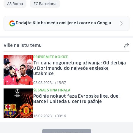
AS Roma
FC Barcelona
Dodajte Klix.ba među omiljene izvore na Googlu
Više na istu temu
PRIPREMITE KOKICE
Tri dana nogometnog uživanja: Od derbija
u Dortmundu do najveće engleske
utakmice
03.03.2023. u 15:37
ŠESNAESTINA FINALA
Počinje nokaut faza Evropske lige, duel
Barce i Uniteda u centru pažnje
16.02.2023. u 09:16