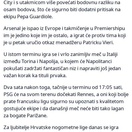
City i s utakmicom više povećati bodovnu razliku na
osam bodova, što će sigurno biti dodatni pritisak na
ekipu Pepa Guardiole.
Arsenal je ispao iz Evrope i takmičenje u Premiershipu
im je jedino koje im je ostalo, a igrat će protiv tima koji
je u petak uručio otkaz menadžeru Patricku Vieri.
U istom terminu igra se i vrlo zanimljiv meč u Italiji
između Torina i Napolija, u kojem će Napolitanci
pokušati zadržati fantastičan niz i napraviti još jedan
važan korak ka tituli prvaka.
Dva sata nakon toga, tačnije u terminu od 17:05 sati,
PSG će na svom terenu dočekati Rennes, a oni koji bolje
prate francusku ligu sigurno su upoznati s kvalitetom
gostujuće ekipe i da današnji meč neće biti tako lagan
za bogate Parižane.
Za ljubitelje Hrvatske nogometne lige danas se igra