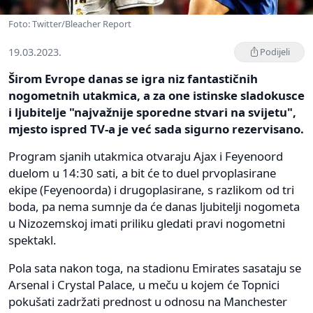
Foto: Twitter/Bleacher Report
19.03.2023.
Podijeli
Širom Evrope danas se igra niz fantastičnih
nogometnih utakmica, a za one istinske sladokusce
i ljubitelje "najvažnije sporedne stvari na svijetu",
mjesto ispred TV-a je već sada sigurno rezervisano.
Program sjanih utakmica otvaraju Ajax i Feyenoord
duelom u 14:30 sati, a bit će to duel prvoplasirane
ekipe (Feyenoorda) i drugoplasirane, s razlikom od tri
boda, pa nema sumnje da će danas ljubitelji nogometa
u Nizozemskoj imati priliku gledati pravi nogometni
spektakl.
Pola sata nakon toga, na stadionu Emirates sasataju se
Arsenal i Crystal Palace, u meču u kojem će Topnici
pokušati zadržati prednost u odnosu na Manchester