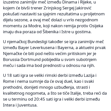
izuzetno zanimljiv meč između Dinama i Rijeke, u
kojem će bivši trener Zrinjskog Sergej Jakirović
pokušati nastaviti sa sjajnim rezultatima u proljetnom
dijelu sezone, a ovaj meč dolazi u vrlo nezgodnom
momentu za Modre, koji nakon remija protiv Osijeka
imaju dva poraza od Šibenika i Istre u gostima.
U njemačkoj Bundesligi također se igra zanimljiv meč
između Bayer Leverkusena i Bayerna, a aktuelni prvak
Njemačke će biti pod nešto većim pritiskom jer je
Borussia Dortmund pobijedila u svom subotnjem
meču i sada ima bod prednosti u odnosu na njih.
U 18 sati igra se veliki rimski derbi između Lazija i
Rome i nema sumnje da će ovaj duel, kao i svaki
prethodni, donijeti mnogo uzbuđenja, strasti i
kvalitetnog nogometa, a što se tiče Italije, treba reći da
se u terminu od 20:45 sati igra i veliki derbi između
Intera i Juventusa.