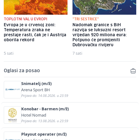
TOPLOTNI VAL U EVROPI
"TRI SESTRICE"
Evropa je u crvenoj zoni:
Nadomak granice s BiH
Temperatura zraka ne
razvija se luksuzni resort
prestaje rasti, čak je i Austrija
vrijedan 920 miliona eura:
oborila rekord
Potpuno će promijeniti
Dubrovačku rivijeru
5 sati
7 sati
Oglasi za posao
Snimatelj (m/ž)
Arena Sport BH
Prijava do: 14.08.2026. u 23:59
Konobar - Barmen (m/ž)
Hotel Nomad
Prijava do: 13.08.2026. u 23:59
Playout operater (m/ž)