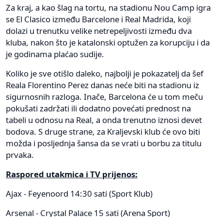
Za kraj, a kao šlag na tortu, na stadionu Nou Camp igra
se El Clasico između Barcelone i Real Madrida, koji
dolazi u trenutku velike netrepeljivosti između dva
kluba, nakon što je katalonski optužen za korupciju i da
je godinama plaćao sudije.
Koliko je sve otišlo daleko, najbolji je pokazatelj da šef
Reala Florentino Perez danas neće biti na stadionu iz
sigurnosnih razloga. Inače, Barcelona će u tom meču
pokušati zadržati ili dodatno povećati prednost na
tabeli u odnosu na Real, a onda trenutno iznosi devet
bodova. S druge strane, za Kraljevski klub će ovo biti
možda i posljednja šansa da se vrati u borbu za titulu
prvaka.
Raspored utakmica i TV prijenos:
Ajax - Feyenoord 14:30 sati (Sport Klub)
Arsenal - Crystal Palace 15 sati (Arena Sport)