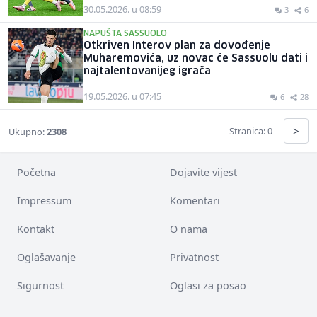
30.05.2026. u 08:59
3
6
NAPUŠTA SASSUOLO
Otkriven Interov plan za dovođenje
Muharemovića, uz novac će Sassuolu dati i
najtalentovanijeg igrača
19.05.2026. u 07:45
6
28
>
Stranica: 0
Ukupno:
2308
Početna
Dojavite vijest
Impressum
Komentari
Kontakt
O nama
Oglašavanje
Privatnost
Sigurnost
Oglasi za posao