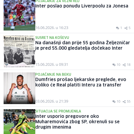
POJAČANJE ZA VEZNI RED
Inter poslao ponudu Liverpoolu za Jonesa
16.06.2026. u 16:23
1
5
SUSRET NA KOŠEVU
Na današnji dan prije 55 godina Željezničar
je pred 55.000 gledatelja dočekao Inter
15.06.2026. u 09:31
10
18
POJAČANJE NA BEKU
Dumfries prošao ljekarske preglede, evo
koliko će Real platiti Interu za transfer
03.06.2026. u 21:39
10
55
SITUACIJA SE PROMIJENILA
Inter usporio pregovore oko
Muharemovića zbog SP, okrenuli su se
drugim imenima