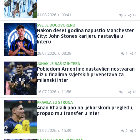
01.08.2026. u 09:41
6
12
SVE JE DOGOVORENO
Nakon deset godina napustio Manchester
City: John Stones karijeru nastavlja u
Interu
28.07.2026. u 08:39
1
4
JUNAK JE BAŠ IZ INTERA
Pobjedom Argentine nastavljen nestvaran
niz u finalima svjetskih prvenstava za
milanski Inter
16.07.2026. u 11:56
1
16
PRAVILA SU STROGA
Anan Khalaili pao na ljekarskom pregledu,
propao mu transfer u Inter
13.07.2026. u 15:39
2
9