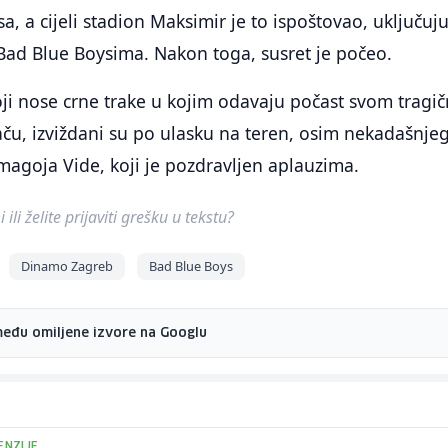
a, a cijeli stadion Maksimir je to ispoštovao, uključuju
 Bad Blue Boysima. Nakon toga, susret je počeo.
koji nose crne trake u kojim odavaju počast svom tragi
ču, izviždani su po ulasku na teren, osim nekadašnje
agoja Vide, koji je pozdravljen aplauzima.
ili želite prijaviti grešku u tekstu?
Dinamo Zagreb
Bad Blue Boys
među omiljene izvore na Googlu
ENZIJE