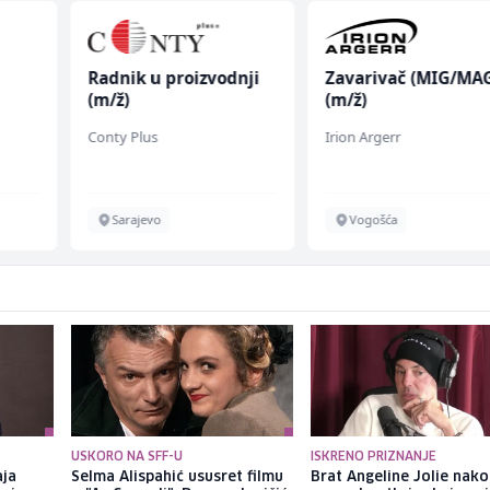
Radnik u proizvodnji
Zavarivač (MIG/MA
(m/ž)
(m/ž)
Conty Plus
Irion Argerr
Sarajevo
Vogošća
USKORO NA SFF-U
ISKRENO PRIZNANJE
aja
Selma Alispahić ususret filmu
Brat Angeline Jolie nak