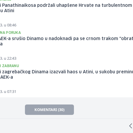
i Panathinaikosa podržali uhapšene Hrvate na turbulentnom
 u Atini
3. u 08:46
ČNA PORUKA
AEK-a srušio Dinamo u nadoknadi pa se crnom trakom "obrat
ma
3. u 22:43
LI ZABRANU
i zagrebačkog Dinama izazvali haos u Atini, u sukobu premin
 AEK-a
3. u 07:31
KOMENTARI (30)