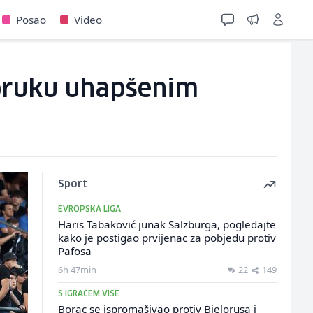
Posao
Video
 poruku uhapšenim
Sport
EVROPSKA LIGA
Haris Tabaković junak Salzburga, pogledajte
kako je postigao prvijenac za pobjedu protiv
Pafosa
6h 47min
22
149
S IGRAČEM VIŠE
Borac se ispromašivao protiv Bjelorusa i