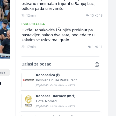
ostvario minimalan trijumf u Banjoj Luci,
odluka pada u revanšu
7h 12min
15
13
EVROPSKA LIGA
Okršaj Tabakovića i Šunjića prekinut pa
nastavljen nakon dva sata, pogledajte u
kakvim se uslovima igralo
8h 17min
1
11
Oglasi za posao
jeli
Konobarica (ž)
Bosnian House Restaurant
e
Prijava do: 20.08.2026. u 23:59
Konobar - Barmen (m/ž)
Hotel Nomad
Prijava do: 13.08.2026. u 23:59