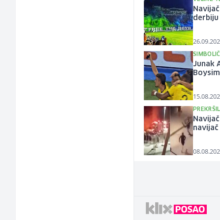
Navijač
derbiju
26.09.202
SIMBOLI
Junak 
Boysi
15.08.202
PREKRŠI
Navijač
navijač
08.08.202