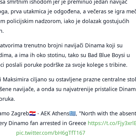
sa smrtnim ishodom jer je preminuo jedan navijač
oga, prva utakmica je odgođena, a večeras se igra me
m policijskim nadzorom, iako je dolazak gostujućih
n.
atvorima trenutno brojni navijači Dinama koji su
dima, a ima ih oko stotinu, tako su Bad Blue Boysi u
ci poslali poruke podrške za svoje kolege s tribine.
i Maksimira ciljano su ostavljene prazne centralne stol
šene navijače, a onda su najvatrenije pristalice Dina
oruka.
mo Zagreb🇭🇷 - AEK Athens🇬🇷, "North with the absent
very Dinamo fan arrested in Greece
https://t.co/Fjy3xr
pic.twitter.com/bH6gTfT167