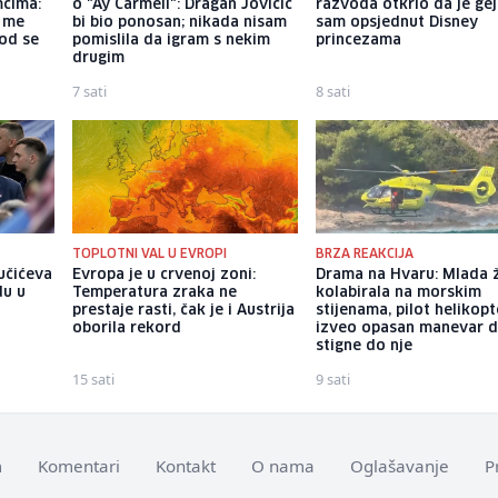
mcima:
o "Ay Carmeli": Dragan Jovičić
razvoda otkrio da je gej
a me
bi bio ponosan; nikada nisam
sam opsjednut Disney
god se
pomislila da igram s nekim
princezama
drugim
7 sati
8 sati
TOPLOTNI VAL U EVROPI
BRZA REAKCIJA
Vučićeva
Evropa je u crvenoj zoni:
Drama na Hvaru: Mlada 
du u
Temperatura zraka ne
kolabirala na morskim
prestaje rasti, čak je i Austrija
stijenama, pilot helikop
oborila rekord
izveo opasan manevar 
stigne do nje
15 sati
9 sati
m
Komentari
Kontakt
O nama
Oglašavanje
P