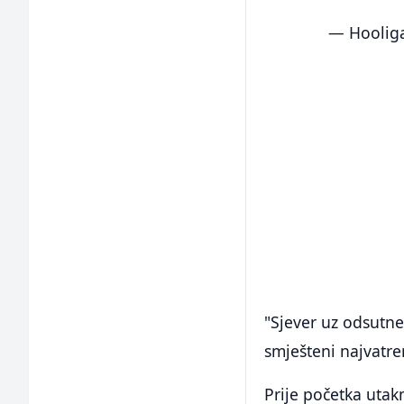
— Hooliga
"Sjever uz odsutne"
smješteni najvatre
Prije početka utak