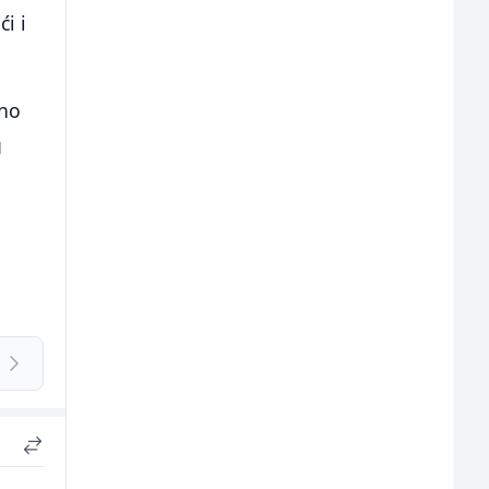
ći i
čno
g