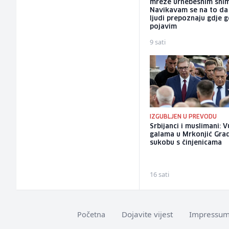
mreže urnebesnim sni
Navikavam se na to d
ljudi prepoznaju gdje 
pojavim
9 sati
IZGUBLJEN U PREVODU
Srbijanci i muslimani: 
galama u Mrkonjić Gra
sukobu s činjenicama
16 sati
Dojavite vijest
Impressu
Početna