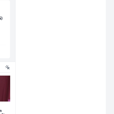
G)
Poslovođa prodavnice
Higijeničarka (ž)
(m/ž)
Amko komerc
Invictus
Sarajevo
Sarajevo
on