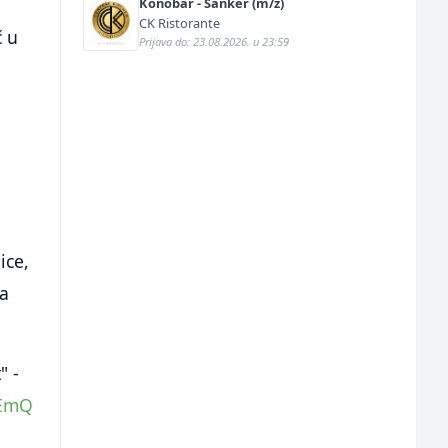
Konobar - Šanker (m/ž)
CK Ristorante
č u
Prijava do: 23.08.2026. u 23:59
ice,
ma
" -
lEmQ