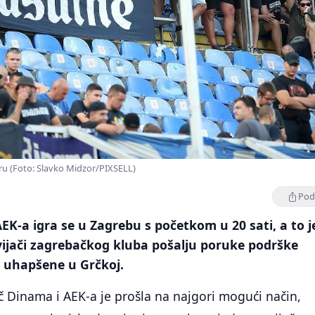
ru (Foto: Slavko Midzor/PIXSELL)
Podi
EK-a igra se u Zagrebu s početkom u 20 sati, a to j
avijači zagrebačkog kluba pošalju poruke podrške
 uhapšene u Grčkoj.
 Dinama i AEK-a je prošla na najgori mogući način,