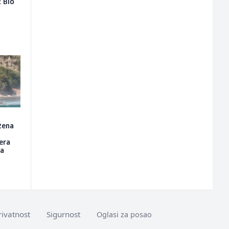
: Bio
žena
tera
da
rivatnost
Sigurnost
Oglasi za posao