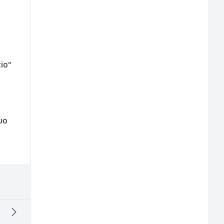
io"
uo