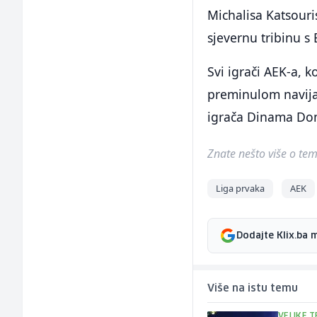
Michalisa Katsouris
sjevernu tribinu s
Svi igrači AEK-a, 
preminulom navija
igrača Dinama Dom
Znate nešto više o temi 
Liga prvaka
AEK
Dodajte Klix.ba 
Više na istu temu
VELIKE T