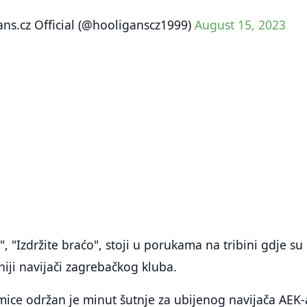
ns.cz Official (@hooliganscz1999)
August 15, 2023
, "Izdržite braćo", stoji u porukama na tribini gdje su
niji navijači zagrebačkog kluba.
mice održan je minut šutnje za ubijenog navijača AEK-