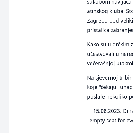
sukobom navijača 
atinskog kluba. St
Zagrebu pod veliki
pristalica zabranje
Kako su u grčkim z
učestvovali u nere
večerašnjoj utakmi
Na sjevernoj tribin
koje "čekaju" uhap
poslale nekoliko p
15.08.2023, Dina
empty seat for e