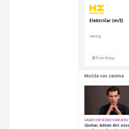
Električar - Radnik na
Električar (m/ž)
tehničkom održavanju
(m/ž)
Amko komerc
Hering
Sarajevo
Široki Brijeg
Možda vas zanima
GRADI USPJEŠNU KARIJERU
Glumac Adnan Alić osv