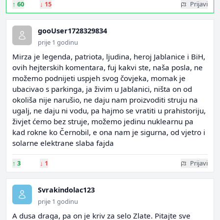
↑
60
↓
15
Prijavi
gooUser1728329834
prije 1 godinu
Mirza je legenda, patriota, ljudina, heroj Jablanice i BiH,
ovih hejterskih komentara, fuj kakvi ste, naša posla, ne
možemo podnijeti uspjeh svog čovjeka, momak je
ubacivao s parkinga, ja živim u Jablanici, ništa on od
okoliša nije narušio, ne daju nam proizvoditi struju na
ugalj, ne daju ni vodu, pa hajmo se vratiti u prahistoriju,
živjet ćemo bez struje, možemo jedinu nuklearnu pa
kad rokne ko Černobil, e ona nam je sigurna, od vjetro i
solarne elektrane slaba fajda
↑
3
↓
1
Prijavi
Svrakindolac123
prije 1 godinu
A dusa draga, pa on je kriv za selo Zlate. Pitajte sve