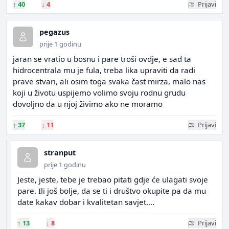
↑
40
↓
4
Prijavi
pegazus
prije 1 godinu
jaran se vratio u bosnu i pare troši ovdje, e sad ta
hidrocentrala mu je fula, treba lika upraviti da radi
prave stvari, ali osim toga svaka čast mirza, malo nas
koji u životu uspijemo volimo svoju rodnu grudu
dovoljno da u njoj živimo ako ne moramo
↑
37
↓
11
Prijavi
stranput
prije 1 godinu
Jeste, jeste, tebe je trebao pitati gdje će ulagati svoje
pare. Ili još bolje, da se ti i društvo okupite pa da mu
date kakav dobar i kvalitetan savjet....
↑
13
↓
8
Prijavi