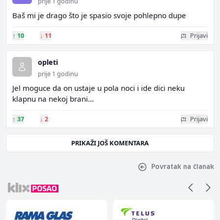
prije 1 godinu
Baš mi je drago što je spasio svoje pohlepno dupe
↑
10
↓
11
Prijavi
opleti
prije 1 godinu
Jel moguce da on ustaje u pola noci i ide dici neku
klapnu na nekoj brani...
↑
37
↓
2
Prijavi
PRIKAŽI JOŠ KOMENTARA
Povratak na članak