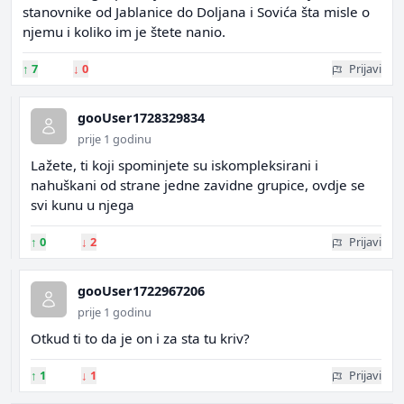
stanovnike od Jablanice do Doljana i Sovića šta misle o
njemu i koliko im je štete nanio.
↑
7
↓
0
Prijavi
gooUser1728329834
prije 1 godinu
Lažete, ti koji spominjete su iskompleksirani i
nahuškani od strane jedne zavidne grupice, ovdje se
svi kunu u njega
↑
0
↓
2
Prijavi
gooUser1722967206
prije 1 godinu
Otkud ti to da je on i za sta tu kriv?
↑
1
↓
1
Prijavi