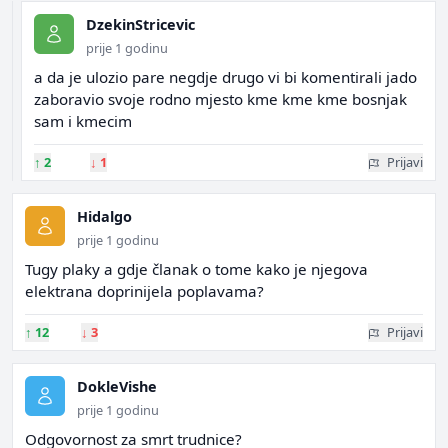
DzekinStricevic
prije 1 godinu
a da je ulozio pare negdje drugo vi bi komentirali jado
zaboravio svoje rodno mjesto kme kme kme bosnjak
sam i kmecim
↑
2
↓
1
Prijavi
Hidalgo
prije 1 godinu
Tugy plaky a gdje članak o tome kako je njegova
elektrana doprinijela poplavama?
↑
12
↓
3
Prijavi
DokleVishe
prije 1 godinu
Odgovornost za smrt trudnice?