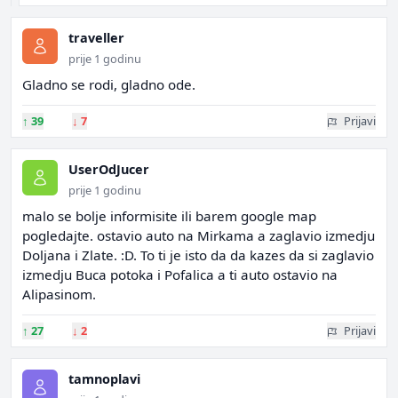
traveller
prije 1 godinu
Gladno se rodi, gladno ode.
↑
39
↓
7
Prijavi
UserOdJucer
prije 1 godinu
malo se bolje informisite ili barem google map
pogledajte. ostavio auto na Mirkama a zaglavio izmedju
Doljana i Zlate. :D. To ti je isto da da kazes da si zaglavio
izmedju Buca potoka i Pofalica a ti auto ostavio na
Alipasinom.
↑
27
↓
2
Prijavi
tamnoplavi