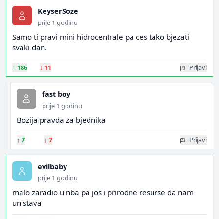
KeyserSoze
prije 1 godinu
Samo ti pravi mini hidrocentrale pa ces tako bjezati
svaki dan.
↑
186
↓
11
Prijavi
fast boy
prije 1 godinu
Bozija pravda za bjednika
↑
7
↓
7
Prijavi
evilbaby
prije 1 godinu
malo zaradio u nba pa jos i prirodne resurse da nam
unistava