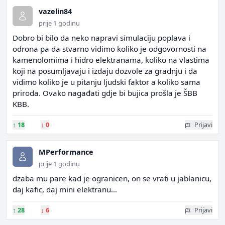
vazelin84
prije 1 godinu
Dobro bi bilo da neko napravi simulaciju poplava i
odrona pa da stvarno vidimo koliko je odgovornosti na
kamenolomima i hidro elektranama, koliko na vlastima
koji na posumljavaju i izdaju dozvole za gradnju i da
vidimo koliko je u pitanju ljudski faktor a koliko sama
priroda. Ovako nagađati gdje bi bujica prošla je ŠBB
KBB.
↑
18
↓
0
Prijavi
MPerformance
prije 1 godinu
dzaba mu pare kad je ogranicen, on se vrati u jablanicu,
daj kafic, daj mini elektranu...
↑
28
↓
6
Prijavi