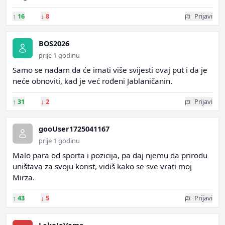
↑
16
↓
8
Prijavi
BOS2026
prije 1 godinu
Samo se nadam da će imati više svijesti ovaj put i da je
neće obnoviti, kad je već rođeni Jablaničanin.
↑
31
↓
2
Prijavi
gooUser1725041167
prije 1 godinu
Malo para od sporta i pozicija, pa daj njemu da prirodu
uništava za svoju korist, vidiš kako se sve vrati moj
Mirza.
↑
43
↓
5
Prijavi