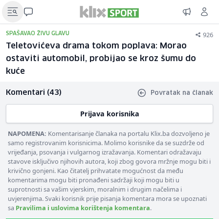
926
SPAŠAVAO ŽIVU GLAVU
Teletovićeva drama tokom poplava: Morao
ostaviti automobil, probijao se kroz šumu do
kuće
Komentari (43)
Povratak na članak
Prijava korisnika
NAPOMENA:
Komentarisanje članaka na portalu Klix.ba dozvoljeno je
samo registrovanim korisnicima. Molimo korisnike da se suzdrže od
vrijeđanja, psovanja i vulgarnog izražavanja. Komentari odražavaju
stavove isključivo njihovih autora, koji zbog govora mržnje mogu biti i
krivično gonjeni. Kao čitatelj prihvatate mogućnost da među
komentarima mogu biti pronađeni sadržaji koji mogu biti u
suprotnosti sa vašim vjerskim, moralnim i drugim načelima i
uvjerenjima. Svaki korisnik prije pisanja komentara mora se upoznati
sa
Pravilima i uslovima korištenja komentara
.