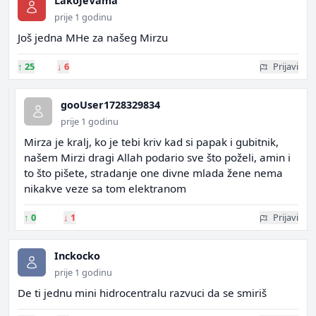
LakoJeVama
prije 1 godinu
Još jedna MHe za našeg Mirzu
↑
25
↓
6
Prijavi
gooUser1728329834
prije 1 godinu
Mirza je kralj, ko je tebi kriv kad si papak i gubitnik,
našem Mirzi dragi Allah podario sve što poželi, amin i
to što pišete, stradanje one divne mlada žene nema
nikakve veze sa tom elektranom
↑
0
↓
1
Prijavi
Inckocko
prije 1 godinu
De ti jednu mini hidrocentralu razvuci da se smiriš