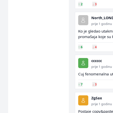
↑
2
↓
3
North_LON
prije 1 godinu
Ko je gledao utakmi
promašaja koje su R
↑
6
↓
4
cccccc
prije 1 godinu
Cuj fenomenalna uta
↑
7
↓
3
ZgSax
prije 1 godinu
Postaje copy&paste 