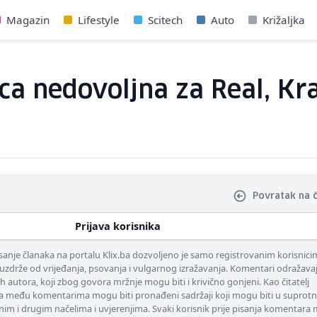
Magazin
Lifestyle
Scitech
Auto
Križaljka
a nedovoljna za Real, Kral
Povratak na 
Prijava korisnika
nje članaka na portalu Klix.ba dozvoljeno je samo registrovanim korisnici
uzdrže od vrijeđanja, psovanja i vulgarnog izražavanja. Komentari odražava
ih autora, koji zbog govora mržnje mogu biti i krivično gonjeni. Kao čitatelj
 među komentarima mogu biti pronađeni sadržaji koji mogu biti u suprotn
nim i drugim načelima i uvjerenjima. Svaki korisnik prije pisanja komentara