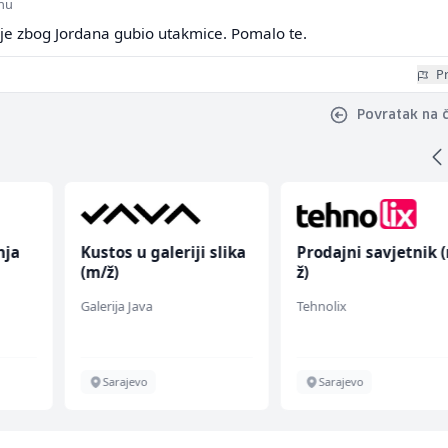
inu
 je zbog Jordana gubio utakmice. Pomalo te.
Pr
Povratak na 
nja
Kustos u galeriji slika
Prodajni savjetnik 
(m/ž)
ž)
Galerija Java
Tehnolix
Sarajevo
Sarajevo