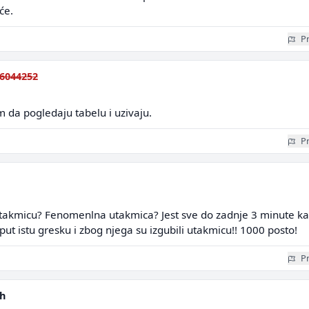
će.
Pr
6044252
 da pogledaju tabelu i uzivaju.
Pr
 utakmicu? Fenomenlna utakmica? Jest sve do zadnje 3 minute k
put istu gresku i zbog njega su izgubili utakmicu!! 1000 posto!
Pr
ch