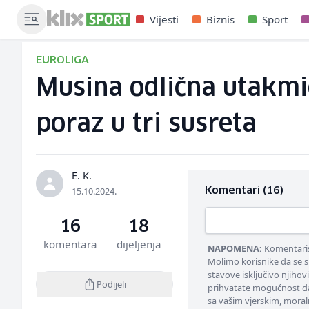
Vijesti
Biznis
Sport
EUROLIGA
Musina odlična utakmic
poraz u tri susreta
E. K.
15.10.2024.
Komentari (16)
16
18
komentara
dijeljenja
NAPOMENA:
Komentarisa
Molimo korisnike da se s
stavove isključivo njihov
Podijeli
prihvatate mogućnost da
sa vašim vjerskim, moral