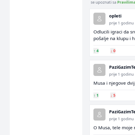
se upoznati sa
Pravilim
opleti
prije 1 godinu
Odlucili igraci da s
pošalje na klupu i h
↑
4
↓
0
PaziGazimT
prije 1 godinu
Musa i njegove dvije
↑
1
↓
5
PaziGazimT
prije 1 godinu
O Musa, tele moje 