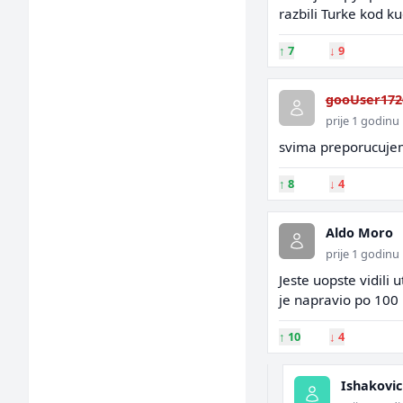
razbili Turke kod ku
↑
7
↓
9
gooUser172
prije 1 godinu
svima preporucujem
↑
8
↓
4
Aldo Moro
prije 1 godinu
Jeste uopste vidili
je napravio po 100 
↑
10
↓
4
Ishakovi