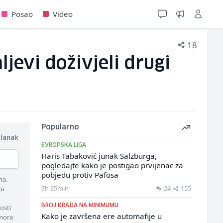
Posao
Video
18
jevi doživjeli drugi
Popularno
članak
EVROPSKA LIGA
Haris Tabaković junak Salzburga,
pogledajte kako je postigao prvijenac za
pobjedu protiv Pafosa
ma.
7h 35min
24
155
ju
BROJ KRAĐA NA MINIMUMU
osti
Kako je završena ere automafije u
 mora