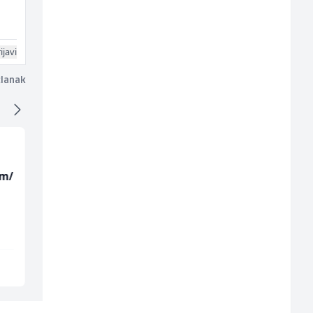
ijavi
članak
(m/
Skladišni radnik (m/ž)
Konobarica (ž)
Lidl BH
Bosnian House Restaurant
Lepenica
Inostranstvo