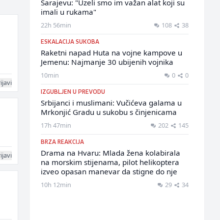
Sarajevu: "Uzeli smo im važan alat koji su
imali u rukama"
22h 56min
108
38
ESKALACIJA SUKOBA
Raketni napad Huta na vojne kampove u
Jemenu: Najmanje 30 ubijenih vojnika
10min
0
0
ijavi
IZGUBLJEN U PREVODU
Srbijanci i muslimani: Vučićeva galama u
Mrkonjić Gradu u sukobu s činjenicama
17h 47min
202
145
BRZA REAKCIJA
Drama na Hvaru: Mlada žena kolabirala
ijavi
na morskim stijenama, pilot helikoptera
izveo opasan manevar da stigne do nje
10h 12min
29
34