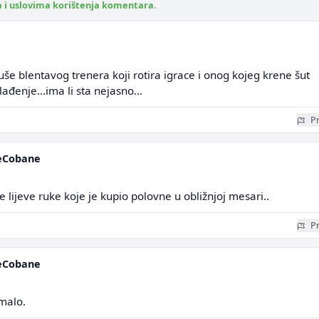
a i uslovima korištenja komentara
.
ruše blentavog trenera koji rotira igrace i onog kojeg krene šut
lađenje...ima li sta nejasno...
Pr
eCobane
 lijeve ruke koje je kupio polovne u obližnjoj mesari..
Pr
eCobane
malo.