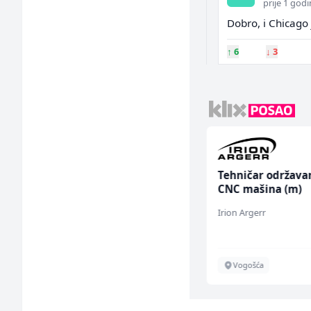
prije 1 god
Dobro, i Chicago
↑
6
↓
3
Monteri ventilacije i
Tehničar održava
klimatizacije (m)
CNC mašina (m)
Interclima
Irion Argerr
Sarajevo
Vogošća