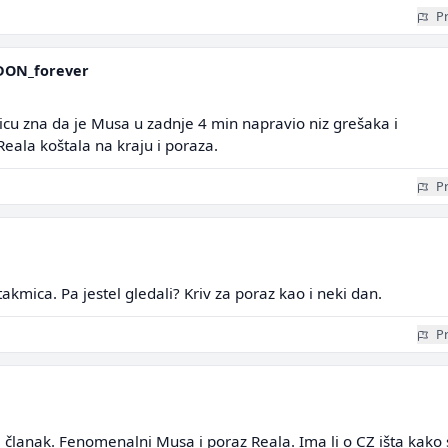
Pr
DON_forever
cu zna da je Musa u zadnje 4 min napravio niz grešaka i
eala koštala na kraju i poraza.
Pr
kmica. Pa jestel gledali? Kriv za poraz kao i neki dan.
Pr
članak. Fenomenalni Musa i poraz Reala. Ima li o CZ išta kako 