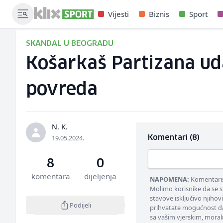
Vijesti
Biznis
Sport
SKANDAL U BEOGRADU
Košarkaš Partizana uda
povreda
N. K.
19.05.2024.
Komentari (8)
8
0
komentara
dijeljenja
NAPOMENA:
Komentarisa
Molimo korisnike da se s
stavove isključivo njihov
Podijeli
prihvatate mogućnost da
sa vašim vjerskim, moral