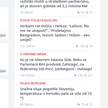
različito misliti o strateškom partnerstvu,
ali je stvoren gubitak od 3,2 miliona KM
7h 44min
95
51
POVOD POSJETA BUGOJNU
Verbalni rat Vučića i Heleza: "Lažove, što
me ne uhapsiš?"; "Prošetajmo
Beogradom, Novim Sadom i Nišom - ako
ijavi
smiješ"
15h 24min
166
59
OTKRIVAMO IMENA
Ko je na izbornim listama SDA: Bitku za
Parlament BiH predvodi Zahiragić, na
federalnoj listi Pivić, Izetbegović i Halilagić
ijavi
10h 41min
135
227
VELIKO NEVRIJEME
Snažna oluja pogodila Sloveniju,
temperatura u trenutku pala za više od 10
°C
6h 39min
10
51