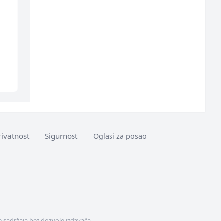
Komercijalista -
Konobar (m/ž)
Serviser kafe aparata
(m/ž)
P Trade
Mesna Industrija Gora
Tuzla
Sarajevo
rivatnost
Sigurnost
Oglasi za posao
 sadržaja bez dozvole izdavača.