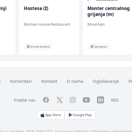
nji
Hostesa (ž)
Monter centralnog
grijanja (m)
Bosnian House Restaurant
Mountain
Inostranstvo
Sarajevo
m
Komentari
Kontakt
O nama
Oglašavanje
P
Facebook
YouTube
LinkedIn
Twitter
Instagram
RSS
Pratite nas
App Store
Google Play
d.o.o. Sarajevo. ISSN 2566-3771. Sva prava zadržana. Zabranjeno preuzimanje