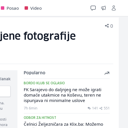
Posao
Video
0
jene fotografije
Popularno
članak
BORDO KLUB SE OGLASIO
FK Sarajevo do daljnjeg ne može igrati
domaće utakmice na Koševu, teren ne
ispunjava ni minimalne uslove
ma.
7h 6min
141
551
ju
ODBOR ZA HITNOST
osti
Čelnici Željezničara za Klix.ba: Možemo
 mora