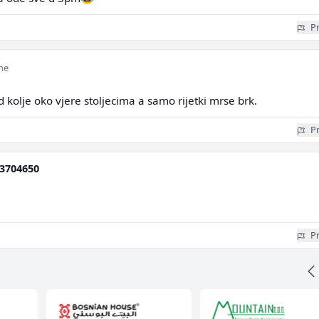
Pr
ine
d kolje oko vjere stoljecima a samo rijetki mrse brk.
Pr
3704650
Pr