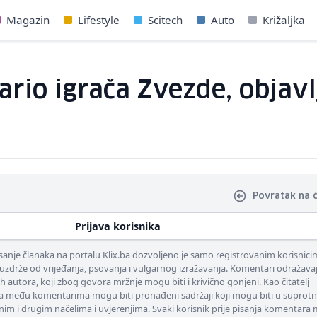
Magazin
Lifestyle
Scitech
Auto
Križaljka
rio igrača Zvezde, objavl
Povratak na 
Prijava korisnika
nje članaka na portalu Klix.ba dozvoljeno je samo registrovanim korisnici
uzdrže od vrijeđanja, psovanja i vulgarnog izražavanja. Komentari odražava
ih autora, koji zbog govora mržnje mogu biti i krivično gonjeni. Kao čitatelj
 među komentarima mogu biti pronađeni sadržaji koji mogu biti u suprotn
nim i drugim načelima i uvjerenjima. Svaki korisnik prije pisanja komentara