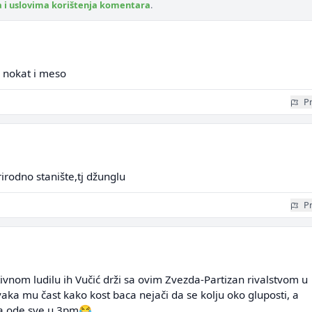
a i uslovima korištenja komentara
.
ko nokat i meso
Pr
rirodno stanište,tj džunglu
Pr
ivnom ludilu ih Vučić drži sa ovim Zvezda-Partizan rivalstvom u
Svaka mu čast kako kost baca nejači da se kolju oko gluposti, a
a ode sve u 3pm😂