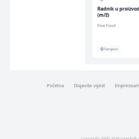
Skladišni radnik (m/ž)
Radnik u proizvod
(m/ž)
Lidl BH
Fine Food
Lepenica
Sarajevo
Dojavite vijest
Impressu
Početna
Copyright 2000-2026 InterSoft 