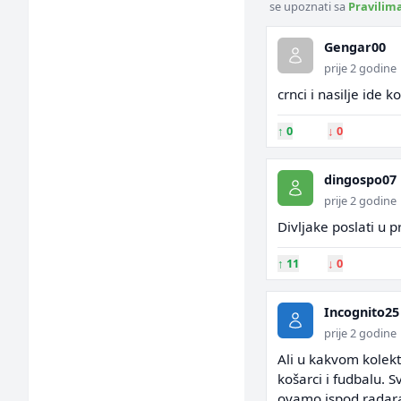
se upoznati sa
Pravilim
Gengar00
prije 2 godine
crnci i nasilje ide 
↑
0
↓
0
dingospo07
prije 2 godine
Divljake poslati u p
↑
11
↓
0
Incognito25
prije 2 godine
Ali u kakvom kolekt
košarci i fudbalu. 
ovamo ispod radar