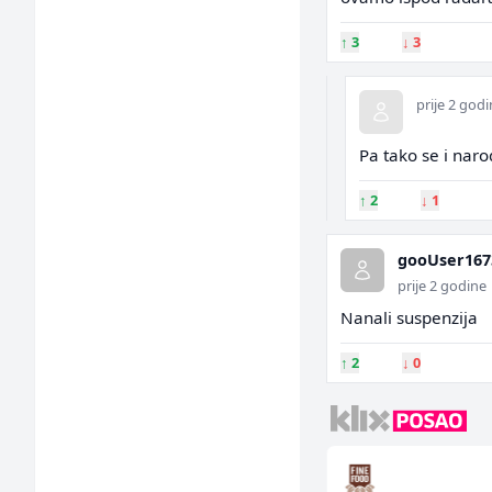
↑
3
↓
3
prije 2 god
Pa tako se i naro
↑
2
↓
1
gooUser167
prije 2 godine
Nanali suspenzija
↑
2
↓
0